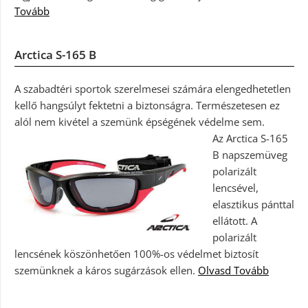
Tovább
Arctica S-165 B
A szabadtéri sportok szerelmesei számára elengedhetetlen
kellő hangsúlyt fektetni a biztonságra. Természetesen ez
alól nem kivétel a szemünk épségének védelme sem.
Az Arctica S-165
B napszemüveg
polarizált
lencsével,
elasztikus pánttal
ellátott. A
polarizált
lencsének köszönhetően 100%-os védelmet biztosít
szemünknek a káros sugárzások ellen.
Olvasd Tovább