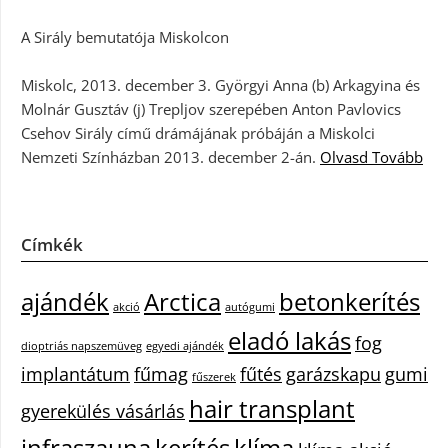
A Sirály bemutatója Miskolcon
Miskolc, 2013. december 3. Györgyi Anna (b) Arkagyina és
Molnár Gusztáv (j) Trepljov szerepében Anton Pavlovics
Csehov Sirály című drámájának próbáján a Miskolci
Nemzeti Színházban 2013. december 2-án.
Olvasd Tovább
Címkék
ajándék
Arctica
betonkerítés
akció
autógumi
eladó lakás
fog
dioptriás napszemüveg
egyedi ajándék
implantátum
fűmag
fűtés
garázskapu
gumi
fűszerek
hair transplant
gyerekülés vásárlás
infraszauna
kerítés
klíma