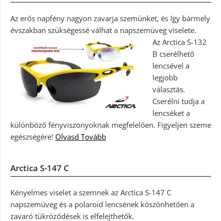
Az erős napfény nagyon zavarja szemünket, és így bármely
évszakban szükségessé válhat a napszemüveg viselete.
Az Arctica S-132
B cserélhető
lencsével a
legjobb
választás.
Cserélni tudja a
lencséket a
különböző fényviszonyoknak megfelelően. Figyeljen szeme
egészségére!
Olvasd Tovább
Arctica S-147 C
Kényelmes viselet a szemnek az Arctica S-147 C
napszemüveg és a polaroid lencsének köszönhetően a
zavaró tükröződések is elfelejthetők.