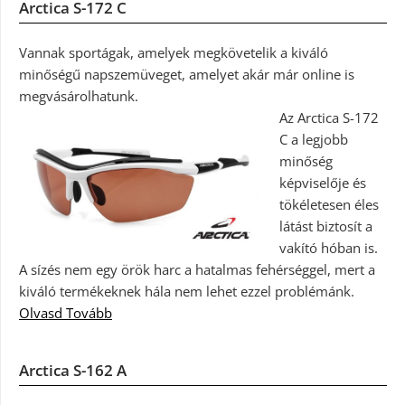
Arctica S-172 C
Vannak sportágak, amelyek megkövetelik a kiváló
minőségű napszemüveget, amelyet akár már online is
megvásárolhatunk.
Az Arctica S-172
C a legjobb
minőség
képviselője és
tökéletesen éles
látást biztosít a
vakító hóban is.
A sízés nem egy örök harc a hatalmas fehérséggel, mert a
kiváló termékeknek hála nem lehet ezzel problémánk.
Olvasd Tovább
Arctica S-162 A