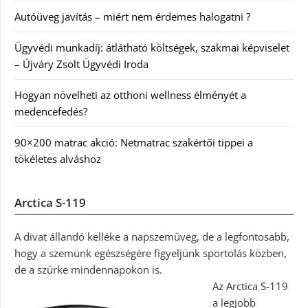
Autóüveg javítás – miért nem érdemes halogatni ?
Ügyvédi munkadíj: átlátható költségek, szakmai képviselet
– Újváry Zsolt Ügyvédi Iroda
Hogyan növelheti az otthoni wellness élményét a
medencefedés?
90×200 matrac akció: Netmatrac szakértői tippei a
tökéletes alváshoz
Arctica S-119
A divat állandó kelléke a napszemüveg, de a legfontosabb,
hogy a szemünk egészségére figyeljünk sportolás közben,
de a szürke mindennapokon is.
Az Arctica S-119
a legjobb