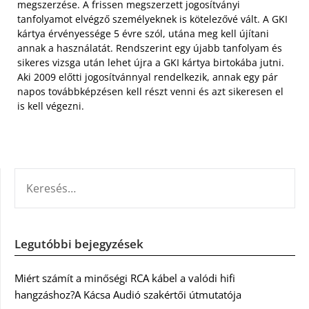
megszerzése. A frissen megszerzett jogosítványi
tanfolyamot elvégző személyeknek is kötelezővé vált. A GKI
kártya érvényessége 5 évre szól, utána meg kell újítani
annak a használatát. Rendszerint egy újabb tanfolyam és
sikeres vizsga után lehet újra a GKI kártya birtokába jutni.
Aki 2009 előtti jogosítvánnyal rendelkezik, annak egy pár
napos továbbképzésen kell részt venni és azt sikeresen el
is kell végezni.
KERESÉS:
Legutóbbi bejegyzések
Miért számít a minőségi RCA kábel a valódi hifi
hangzáshoz?A Kácsa Audió szakértői útmutatója