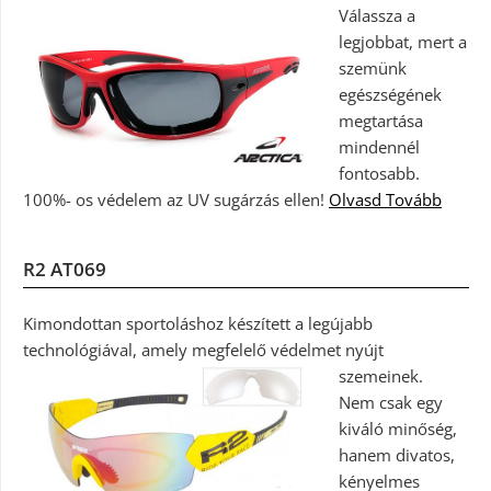
Válassza a
legjobbat, mert a
szemünk
egészségének
megtartása
mindennél
fontosabb.
100%- os védelem az UV sugárzás ellen!
Olvasd Tovább
R2 AT069
Kimondottan sportoláshoz készített a legújabb
technológiával, amely megfelelő védelmet nyújt
szemeinek.
Nem csak egy
kiváló minőség,
hanem divatos,
kényelmes