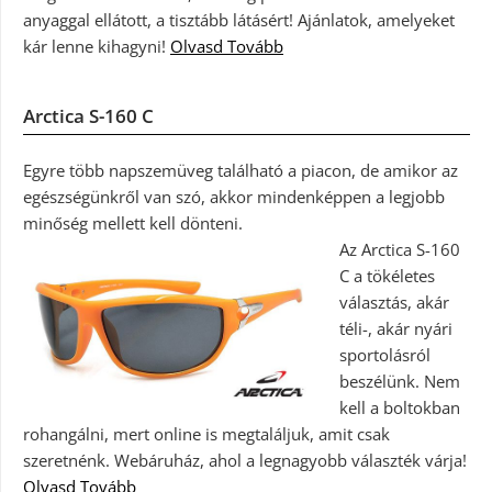
anyaggal ellátott, a tisztább látásért! Ajánlatok, amelyeket
kár lenne kihagyni!
Olvasd Tovább
Arctica S-160 C
Egyre több napszemüveg található a piacon, de amikor az
egészségünkről van szó, akkor mindenképpen a legjobb
minőség mellett kell dönteni.
Az Arctica S-160
C a tökéletes
választás, akár
téli-, akár nyári
sportolásról
beszélünk. Nem
kell a boltokban
rohangálni, mert online is megtaláljuk, amit csak
szeretnénk. Webáruház, ahol a legnagyobb választék várja!
Olvasd Tovább