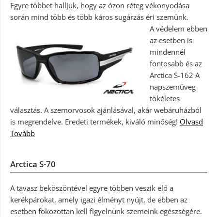
Egyre többet halljuk, hogy az ózon réteg vékonyodása
során mind több és több káros sugárzás éri szemünk.
A védelem ebben
az esetben is
mindennél
fontosabb és az
Arctica S-162 A
napszemüveg
tökéletes
választás. A szemorvosok ajánlásával, akár webáruházból
is megrendelve. Eredeti termékek, kiváló minőség!
Olvasd
Tovább
Arctica S-70
A tavasz beköszöntével egyre többen veszik elő a
kerékpárokat, amely igazi élményt nyújt, de ebben az
esetben fokozottan kell figyelnünk szemeink egészségére.