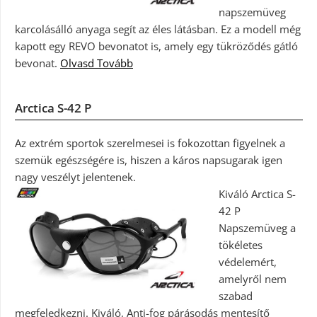
napszemüveg
karcolásálló anyaga segít az éles látásban. Ez a modell még
kapott egy REVO bevonatot is, amely egy tükröződés gátló
bevonat.
Olvasd Tovább
Arctica S-42 P
Az extrém sportok szerelmesei is fokozottan figyelnek a
szemük egészségére is, hiszen a káros napsugarak igen
nagy veszélyt jelentenek.
Kiváló Arctica S-
42 P
Napszemüveg a
tökéletes
védelemért,
amelyről nem
szabad
megfeledkezni. Kiváló, Anti-fog párásodás mentesítő