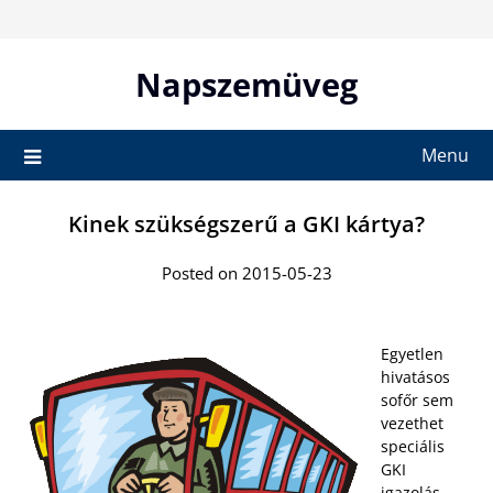
Skip
to
content
Napszemüveg
Menu
Kinek szükségszerű a GKI kártya?
Posted on 2015-05-23
Egyetlen
hivatásos
sofőr sem
vezethet
speciális
GKI
igazolás