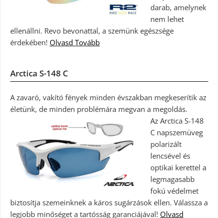
darab, amelynek
nem lehet
ellenállni. Revo bevonattal, a szemünk egészsége
érdekében!
Olvasd Tovább
Arctica S-148 C
A zavaró, vakító fények minden évszakban megkeserítik az
életünk, de minden problémára megvan a megoldás.
Az Arctica S-148
C napszemüveg
polarizált
lencsével és
optikai kerettel a
legmagasabb
fokú védelmet
biztosítja szemeinknek a káros sugárzások ellen. Válassza a
legjobb minőséget a tartósság garanciájával!
Olvasd