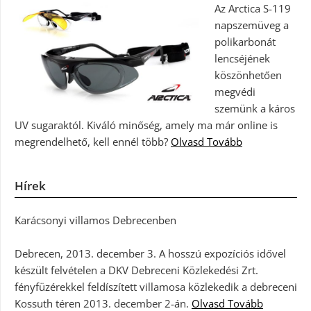
Az Arctica S-119
napszemüveg a
polikarbonát
lencséjének
köszönhetően
megvédi
szemünk a káros
UV sugaraktól. Kiváló minőség, amely ma már online is
megrendelhető, kell ennél több?
Olvasd Tovább
Hírek
Karácsonyi villamos Debrecenben
Debrecen, 2013. december 3. A hosszú expozíciós idővel
készült felvételen a DKV Debreceni Közlekedési Zrt.
fényfüzérekkel feldíszített villamosa közlekedik a debreceni
Kossuth téren 2013. december 2-án.
Olvasd Tovább