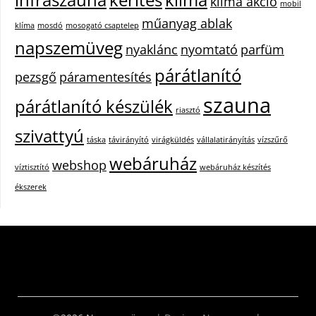
klíma akció
mobil
műanyag ablak
klíma
mosdó
mosogató csaptelep
napszemüveg
nyaklánc
nyomtató
parfüm
párátlanító
pezsgő
páramentesítés
szauna
párátlanító készülék
riasztó
szivattyú
táska
távirányító
virágküldés
vállalatirányítás
vízszűrő
webáruház
webshop
víztisztító
webáruház készítés
ékszerek