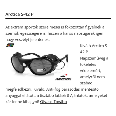
Arctica S-42 P
Az extrém sportok szerelmesei is fokozottan figyelnek a
szemük egészségére is, hiszen a káros napsugarak igen
nagy veszélyt jelentenek.
Kiváló Arctica S-
42 P
Napszemüveg a
tökéletes
védelemért,
amelyről nem
szabad
megfeledkezni. Kiváló, Anti-fog párásodás mentesítő
anyaggal ellátott, a tisztább látásért! Ajánlatok, amelyeket
kár lenne kihagyni!
Olvasd Tovább