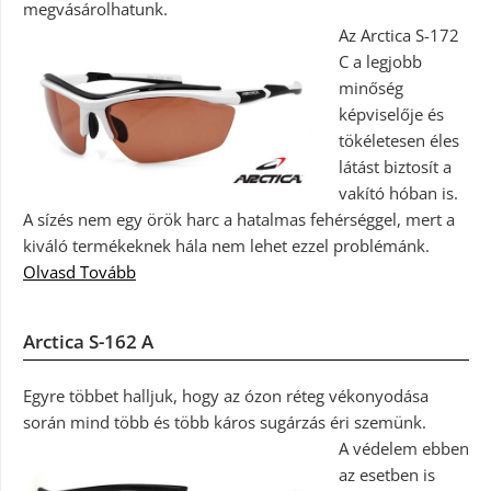
megvásárolhatunk.
Az Arctica S-172
C a legjobb
minőség
képviselője és
tökéletesen éles
látást biztosít a
vakító hóban is.
A sízés nem egy örök harc a hatalmas fehérséggel, mert a
kiváló termékeknek hála nem lehet ezzel problémánk.
Olvasd Tovább
Arctica S-162 A
Egyre többet halljuk, hogy az ózon réteg vékonyodása
során mind több és több káros sugárzás éri szemünk.
A védelem ebben
az esetben is