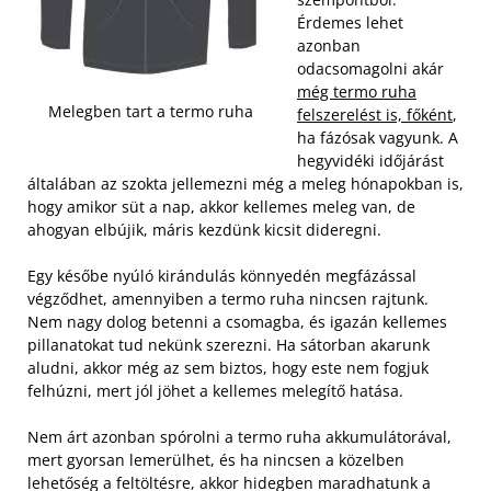
Érdemes lehet
azonban
odacsomagolni akár
még termo ruha
Melegben tart a termo ruha
felszerelést is, főként
,
ha fázósak vagyunk. A
hegyvidéki időjárást
általában az szokta jellemezni még a meleg hónapokban is,
hogy amikor süt a nap, akkor kellemes meleg van, de
ahogyan elbújik, máris kezdünk kicsit dideregni.
Egy későbe nyúló kirándulás könnyedén megfázással
végződhet, amennyiben a termo ruha nincsen rajtunk.
Nem nagy dolog betenni a csomagba, és igazán kellemes
pillanatokat tud nekünk szerezni. Ha sátorban akarunk
aludni, akkor még az sem biztos, hogy este nem fogjuk
felhúzni, mert jól jöhet a kellemes melegítő hatása.
Nem árt azonban spórolni a termo ruha akkumulátorával,
mert gyorsan lemerülhet, és ha nincsen a közelben
lehetőség a feltöltésre, akkor hidegben maradhatunk a