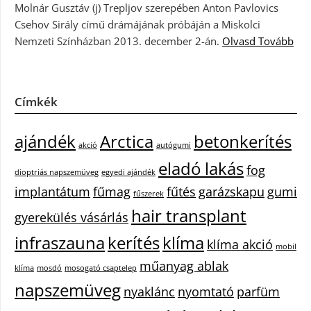
Molnár Gusztáv (j) Trepljov szerepében Anton Pavlovics
Csehov Sirály című drámájának próbáján a Miskolci
Nemzeti Színházban 2013. december 2-án.
Olvasd Tovább
Címkék
ajándék
Arctica
betonkerítés
akció
autógumi
eladó lakás
fog
dioptriás napszemüveg
egyedi ajándék
implantátum
fűmag
fűtés
garázskapu
gumi
fűszerek
hair transplant
gyerekülés vásárlás
infraszauna
kerítés
klíma
klíma akció
mobil
műanyag ablak
klíma
mosdó
mosogató csaptelep
napszemüveg
nyaklánc
nyomtató
parfüm