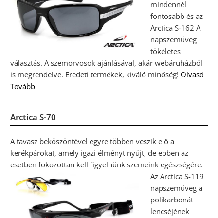
mindennél
fontosabb és az
Arctica S-162 A
napszemüveg
tökéletes
választás. A szemorvosok ajánlásával, akár webáruházból
is megrendelve. Eredeti termékek, kiváló minőség!
Olvasd
Tovább
Arctica S-70
A tavasz beköszöntével egyre többen veszik elő a
kerékpárokat, amely igazi élményt nyújt, de ebben az
esetben fokozottan kell figyelnünk szemeink egészségére.
Az Arctica S-119
napszemüveg a
polikarbonát
lencséjének