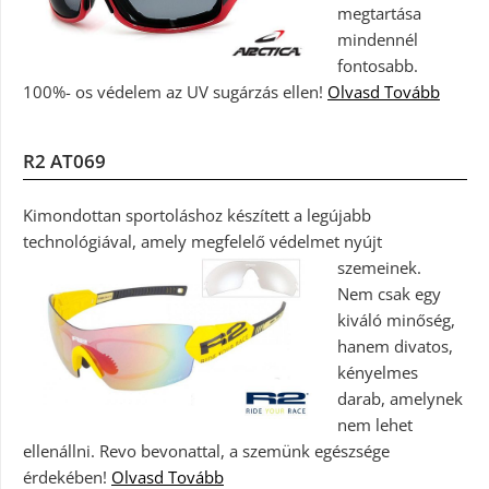
megtartása
mindennél
fontosabb.
100%- os védelem az UV sugárzás ellen!
Olvasd Tovább
R2 AT069
Kimondottan sportoláshoz készített a legújabb
technológiával, amely megfelelő védelmet nyújt
szemeinek.
Nem csak egy
kiváló minőség,
hanem divatos,
kényelmes
darab, amelynek
nem lehet
ellenállni. Revo bevonattal, a szemünk egészsége
érdekében!
Olvasd Tovább