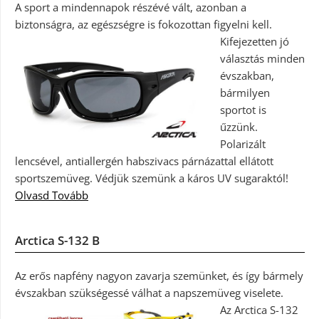
A sport a mindennapok részévé vált, azonban a
biztonságra, az egészségre is fokozottan figyelni kell.
Kifejezetten jó
választás minden
évszakban,
bármilyen
sportot is
űzzünk.
Polarizált
lencsével, antiallergén habszivacs párnázattal ellátott
sportszemüveg. Védjük szemünk a káros UV sugaraktól!
Olvasd Tovább
Arctica S-132 B
Az erős napfény nagyon zavarja szemünket, és így bármely
évszakban szükségessé válhat a napszemüveg viselete.
Az Arctica S-132