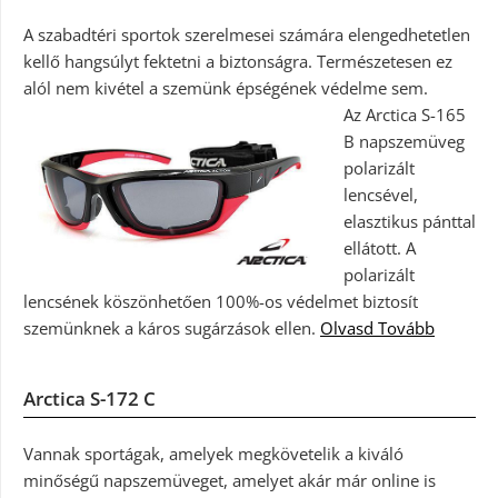
A szabadtéri sportok szerelmesei számára elengedhetetlen
kellő hangsúlyt fektetni a biztonságra. Természetesen ez
alól nem kivétel a szemünk épségének védelme sem.
Az Arctica S-165
B napszemüveg
polarizált
lencsével,
elasztikus pánttal
ellátott. A
polarizált
lencsének köszönhetően 100%-os védelmet biztosít
szemünknek a káros sugárzások ellen.
Olvasd Tovább
Arctica S-172 C
Vannak sportágak, amelyek megkövetelik a kiváló
minőségű napszemüveget, amelyet akár már online is