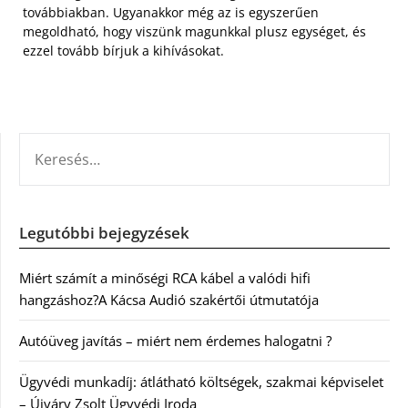
továbbiakban. Ugyanakkor még az is egyszerűen
megoldható, hogy viszünk magunkkal plusz egységet, és
ezzel tovább bírjuk a kihívásokat.
KERESÉS:
Legutóbbi bejegyzések
Miért számít a minőségi RCA kábel a valódi hifi
hangzáshoz?A Kácsa Audió szakértői útmutatója
Autóüveg javítás – miért nem érdemes halogatni ?
Ügyvédi munkadíj: átlátható költségek, szakmai képviselet
– Újváry Zsolt Ügyvédi Iroda