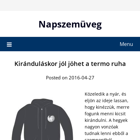
Skip
to
content
Napszemüveg
Menu
Kiránduláskor jól jöhet a termo ruha
Posted on 2016-04-27
Közeledik a nyár, és
eljön az ideje lassan,
hogy kinézzük, merre
fogunk menni kicsit
kirándulni. A hegyek
nagyon vonzóak
tudnak lenni ebből a
szempontból.