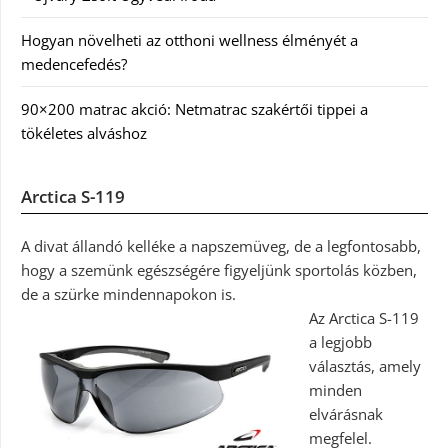
Hogyan növelheti az otthoni wellness élményét a
medencefedés?
90×200 matrac akció: Netmatrac szakértői tippei a
tökéletes alváshoz
Arctica S-119
A divat állandó kelléke a napszemüveg, de a legfontosabb,
hogy a szemünk egészségére figyeljünk sportolás közben,
de a szürke mindennapokon is.
Az Arctica S-119
a legjobb
választás, amely
minden
elvárásnak
megfelel.