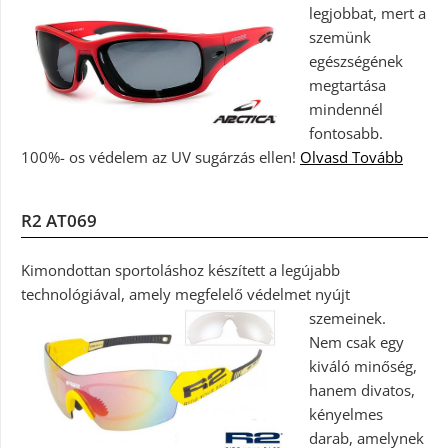
legjobbat, mert a
szemünk
egészségének
megtartása
mindennél
fontosabb.
100%- os védelem az UV sugárzás ellen!
Olvasd Tovább
R2 AT069
Kimondottan sportoláshoz készített a legújabb
technológiával, amely megfelelő védelmet nyújt
szemeinek.
Nem csak egy
kiváló minőség,
hanem divatos,
kényelmes
darab, amelynek