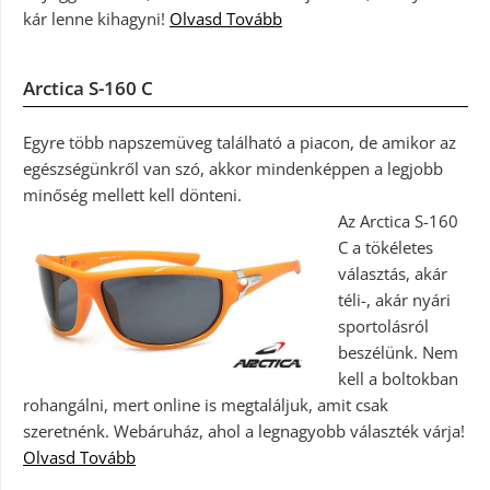
kár lenne kihagyni!
Olvasd Tovább
Arctica S-160 C
Egyre több napszemüveg található a piacon, de amikor az
egészségünkről van szó, akkor mindenképpen a legjobb
minőség mellett kell dönteni.
Az Arctica S-160
C a tökéletes
választás, akár
téli-, akár nyári
sportolásról
beszélünk. Nem
kell a boltokban
rohangálni, mert online is megtaláljuk, amit csak
szeretnénk. Webáruház, ahol a legnagyobb választék várja!
Olvasd Tovább