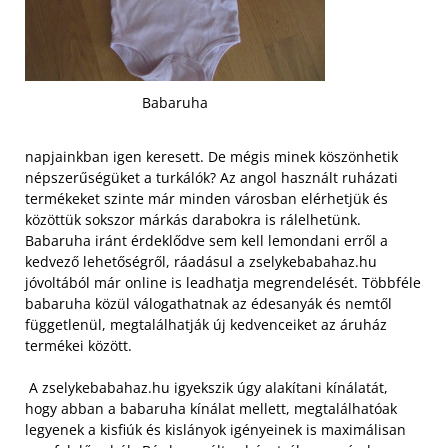
Babaruha
napjainkban igen keresett. De mégis minek köszönhetik
népszerűségüket a turkálók? Az angol használt ruházati
termékeket szinte már minden városban elérhetjük és
közöttük sokszor márkás darabokra is rálelhetünk.
Babaruha iránt érdeklődve sem kell lemondani erről a
kedvező lehetőségről, ráadásul a zselykebabahaz.hu
jóvoltából már online is leadhatja megrendelését. Többféle
babaruha közül válogathatnak az édesanyák és nemtől
függetlenül, megtalálhatják új kedvenceiket az áruház
termékei között.
A zselykebabahaz.hu igyekszik úgy alakítani kínálatát,
hogy abban a babaruha kínálat mellett, megtalálhatóak
legyenek a kisfiúk és kislányok igényeinek is maximálisan