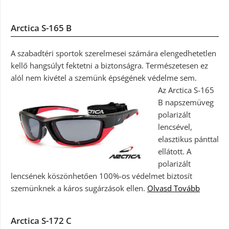
Arctica S-165 B
A szabadtéri sportok szerelmesei számára elengedhetetlen
kellő hangsúlyt fektetni a biztonságra. Természetesen ez
alól nem kivétel a szemünk épségének védelme sem.
Az Arctica S-165
B napszemüveg
polarizált
lencsével,
elasztikus pánttal
ellátott. A
polarizált
lencsének köszönhetően 100%-os védelmet biztosít
szemünknek a káros sugárzások ellen.
Olvasd Tovább
Arctica S-172 C