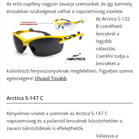
Az erős napfény nagyon zavarja szemünket, és így bármely
évszakban szükségessé válhat a napszemüveg viselete.
Az Arctica S-132
B cserélhető
lencsével a
legjobb
választás.
Cserélni tudja a
lencséket a
különböző fényviszonyoknak megfelelően. Figyeljen szeme
egészségére!
Olvasd Tovább
Arctica S-147 C
Kényelmes viselet a szemnek az Arctica S-147 C
napszemüveg és a polaroid lencsének köszönhetően a
zavaró tükröződések is elfelejthetők.
Válassza a