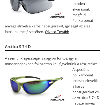
minden
elvárásnak
megfelel.
Polikarbonát
anyaga elnyeli a káros napsugarakat, így segít az éles
látásunk megőrzésében.
Olvasd Tovább
Arctica S-74 D
A szemünk egészsége is nagyon fontos, így a
mindennapokban fokozottan kell figyelnünk a részletekre.
A speciális
polikarbonát
lencsék elnyelik
a káros
napsugarakat és
az Arctica S-74 D
napszemüveg