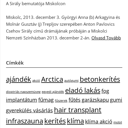
A Sirály bemutatója Miskolcon
Miskolc, 2013. december 3. Györgyi Anna (b) Arkagyina és
Molnár Gusztáv (j) Trepljov szerepében Anton Pavlovics
Csehov Sirály című drámájának próbáján a Miskolci
Nemzeti Színházban 2013. december 2-án.
Olvasd Tovább
Címkék
ajándék
Arctica
betonkerítés
akció
autógumi
eladó lakás
fog
dioptriás napszemüveg
egyedi ajándék
implantátum
fűmag
fűtés
garázskapu
gumi
fűszerek
hair transplant
gyerekülés vásárlás
infraszauna
kerítés
klíma
klíma akció
mobil