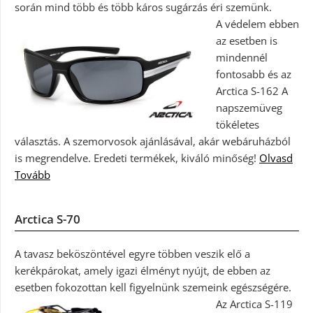
során mind több és több káros sugárzás éri szemünk.
A védelem ebben
az esetben is
mindennél
fontosabb és az
Arctica S-162 A
napszemüveg
tökéletes
választás. A szemorvosok ajánlásával, akár webáruházból
is megrendelve. Eredeti termékek, kiváló minőség!
Olvasd
Tovább
Arctica S-70
A tavasz beköszöntével egyre többen veszik elő a
kerékpárokat, amely igazi élményt nyújt, de ebben az
esetben fokozottan kell figyelnünk szemeink egészségére.
Az Arctica S-119