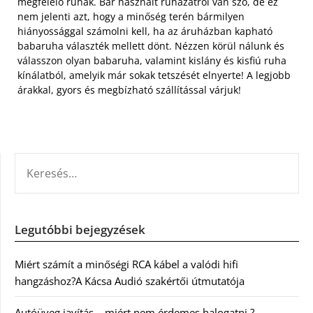
megfelelő ruhák. Bár használt ruházatról van szó, de ez
nem jelenti azt, hogy a minőség terén bármilyen
hiányossággal számolni kell, ha az áruházban kapható
babaruha választék mellett dönt. Nézzen körül nálunk és
válasszon olyan babaruha, valamint kislány és kisfiú ruha
kínálatból, amelyik már sokak tetszését elnyerte! A legjobb
árakkal, gyors és megbízható szállítással várjuk!
KERESÉS:
Legutóbbi bejegyzések
Miért számít a minőségi RCA kábel a valódi hifi
hangzáshoz?A Kácsa Audió szakértői útmutatója
Autóüveg javítás – miért nem érdemes halogatni ?