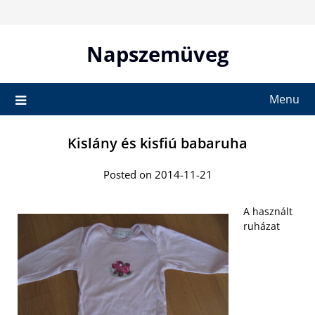
Skip
to
content
Napszemüveg
Menu
Kislány és kisfiú babaruha
Posted on 2014-11-21
A használt
ruházat