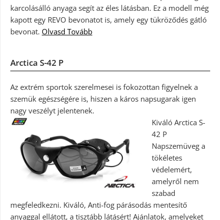
karcolásálló anyaga segít az éles látásban. Ez a modell még
kapott egy REVO bevonatot is, amely egy tükröződés gátló
bevonat.
Olvasd Tovább
Arctica S-42 P
Az extrém sportok szerelmesei is fokozottan figyelnek a
szemük egészségére is, hiszen a káros napsugarak igen
nagy veszélyt jelentenek.
Kiváló Arctica S-
42 P
Napszemüveg a
tökéletes
védelemért,
amelyről nem
szabad
megfeledkezni. Kiváló, Anti-fog párásodás mentesítő
anyaggal ellátott, a tisztább látásért! Ajánlatok, amelyeket