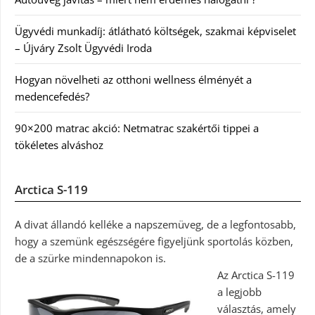
Ügyvédi munkadíj: átlátható költségek, szakmai képviselet
– Újváry Zsolt Ügyvédi Iroda
Hogyan növelheti az otthoni wellness élményét a
medencefedés?
90×200 matrac akció: Netmatrac szakértői tippei a
tökéletes alváshoz
Arctica S-119
A divat állandó kelléke a napszemüveg, de a legfontosabb,
hogy a szemünk egészségére figyeljünk sportolás közben,
de a szürke mindennapokon is.
Az Arctica S-119
a legjobb
választás, amely