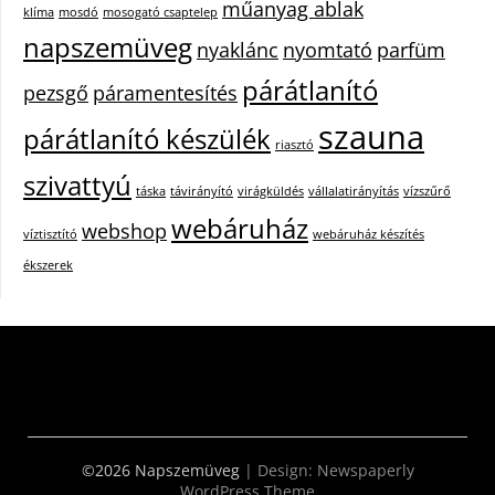
műanyag ablak
klíma
mosdó
mosogató csaptelep
napszemüveg
nyaklánc
nyomtató
parfüm
párátlanító
pezsgő
páramentesítés
szauna
párátlanító készülék
riasztó
szivattyú
táska
távirányító
virágküldés
vállalatirányítás
vízszűrő
webáruház
webshop
víztisztító
webáruház készítés
ékszerek
©2026 Napszemüveg
| Design:
Newspaperly
WordPress Theme