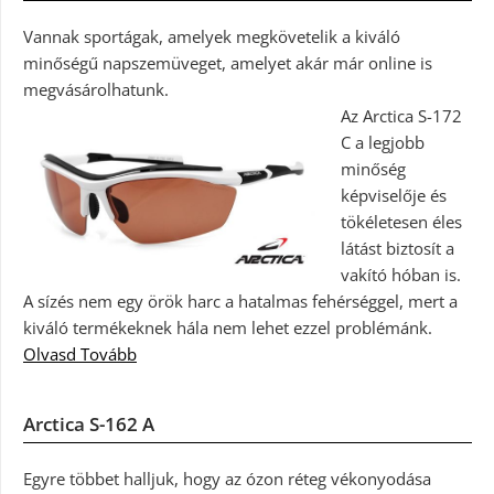
Vannak sportágak, amelyek megkövetelik a kiváló
minőségű napszemüveget, amelyet akár már online is
megvásárolhatunk.
Az Arctica S-172
C a legjobb
minőség
képviselője és
tökéletesen éles
látást biztosít a
vakító hóban is.
A sízés nem egy örök harc a hatalmas fehérséggel, mert a
kiváló termékeknek hála nem lehet ezzel problémánk.
Olvasd Tovább
Arctica S-162 A
Egyre többet halljuk, hogy az ózon réteg vékonyodása