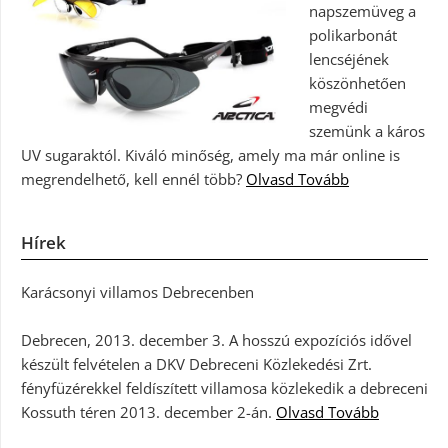
napszemüveg a
polikarbonát
lencséjének
köszönhetően
megvédi
szemünk a káros
UV sugaraktól. Kiváló minőség, amely ma már online is
megrendelhető, kell ennél több?
Olvasd Tovább
Hírek
Karácsonyi villamos Debrecenben
Debrecen, 2013. december 3. A hosszú expozíciós idővel
készült felvételen a DKV Debreceni Közlekedési Zrt.
fényfüzérekkel feldíszített villamosa közlekedik a debreceni
Kossuth téren 2013. december 2-án.
Olvasd Tovább