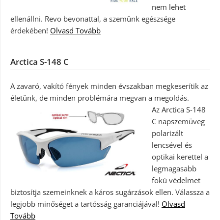
nem lehet
ellenállni. Revo bevonattal, a szemünk egészsége
érdekében!
Olvasd Tovább
Arctica S-148 C
A zavaró, vakító fények minden évszakban megkeserítik az
életünk, de minden problémára megvan a megoldás.
Az Arctica S-148
C napszemüveg
polarizált
lencsével és
optikai kerettel a
legmagasabb
fokú védelmet
biztosítja szemeinknek a káros sugárzások ellen. Válassza a
legjobb minőséget a tartósság garanciájával!
Olvasd
Tovább