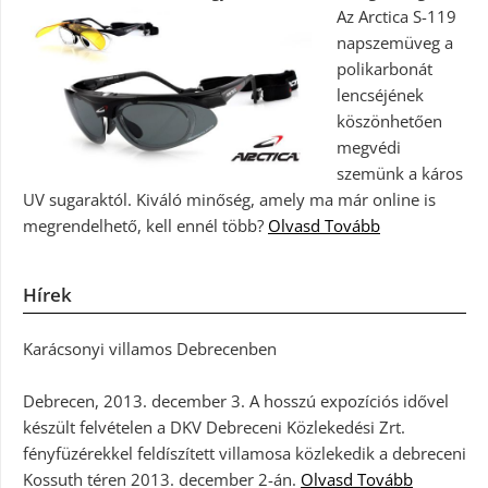
Az Arctica S-119
napszemüveg a
polikarbonát
lencséjének
köszönhetően
megvédi
szemünk a káros
UV sugaraktól. Kiváló minőség, amely ma már online is
megrendelhető, kell ennél több?
Olvasd Tovább
Hírek
Karácsonyi villamos Debrecenben
Debrecen, 2013. december 3. A hosszú expozíciós idővel
készült felvételen a DKV Debreceni Közlekedési Zrt.
fényfüzérekkel feldíszített villamosa közlekedik a debreceni
Kossuth téren 2013. december 2-án.
Olvasd Tovább