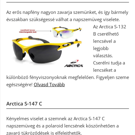
Az erős napfény nagyon zavarja szemünket, és így bármely
évszakban szükségessé válhat a napszemüveg viselete.
Az Arctica S-132
B cserélhető
lencsével a
legjobb
választás.
Cserélni tudja a
lencséket a
különböző fényviszonyoknak megfelelően. Figyeljen szeme
egészségére!
Olvasd Tovább
Arctica S-147 C
Kényelmes viselet a szemnek az Arctica S-147 C
napszemüveg és a polaroid lencsének köszönhetően a
zavaró tükröződések is elfelejthetők.