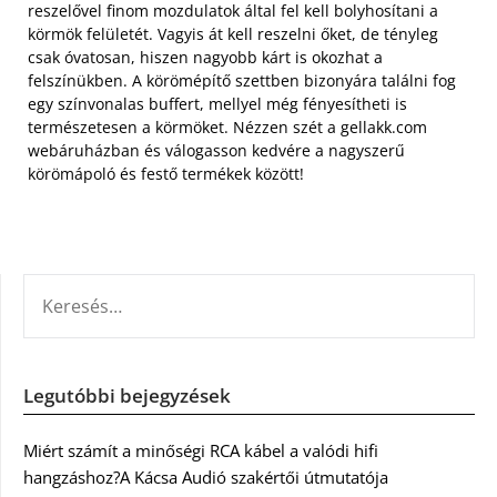
reszelővel finom mozdulatok által fel kell bolyhosítani a
körmök felületét. Vagyis át kell reszelni őket, de tényleg
csak óvatosan, hiszen nagyobb kárt is okozhat a
felszínükben. A körömépítő szettben bizonyára találni fog
egy színvonalas buffert, mellyel még fényesítheti is
természetesen a körmöket. Nézzen szét a gellakk.com
webáruházban és válogasson kedvére a nagyszerű
körömápoló és festő termékek között!
KERESÉS:
Legutóbbi bejegyzések
Miért számít a minőségi RCA kábel a valódi hifi
hangzáshoz?A Kácsa Audió szakértői útmutatója