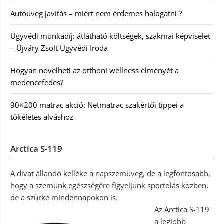
Autóüveg javítás – miért nem érdemes halogatni ?
Ügyvédi munkadíj: átlátható költségek, szakmai képviselet
– Újváry Zsolt Ügyvédi Iroda
Hogyan növelheti az otthoni wellness élményét a
medencefedés?
90×200 matrac akció: Netmatrac szakértői tippei a
tökéletes alváshoz
Arctica S-119
A divat állandó kelléke a napszemüveg, de a legfontosabb,
hogy a szemünk egészségére figyeljünk sportolás közben,
de a szürke mindennapokon is.
Az Arctica S-119
a legjobb