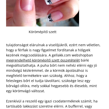
Körömépítő szett
tulajdonságot elárulnak a viselőjükről, ezért nem véletlen,
hogy a férfiak is nagy figyelmet fordítanak a hölgyek
kezének megcsodálására. A gellakk.com webshopban
megrendelhető körömépítő szett összetételét
bárki
megváltoztathatja. A puha bőrt nem nehéz elérni egy jó
minőségű kézkrémmel, de a körmök ápolásához is
megfelelő termékekre van szükség. Ahhoz, hogy a
felesleges bőrt el tudja távolítani, szüksége lesz egy
bőrvágó ollóra, mely sokkal hegyesebb és élesebb, mint
egy körömvágó változat.
Ezenkívül a reszelő egy igazi csodaterméknek számít, ha
tartósabb lakkozást szeretne elérni. A bufferrel, vagy