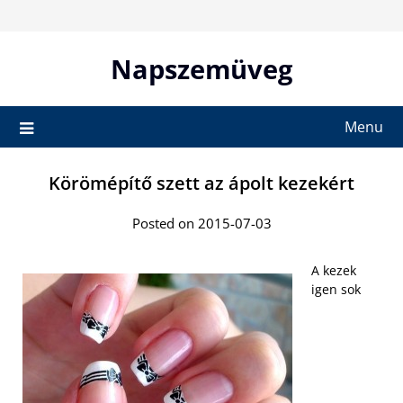
Skip
to
content
Napszemüveg
Menu
Körömépítő szett az ápolt kezekért
Posted on 2015-07-03
A kezek
igen sok