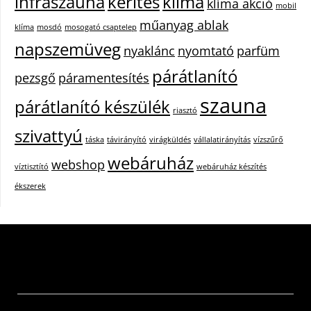
infraszauna
kerítés
klíma
klíma akció
mobil
műanyag ablak
klíma
mosdó
mosogató csaptelep
napszemüveg
nyaklánc
nyomtató
parfüm
párátlanító
pezsgő
páramentesítés
szauna
párátlanító készülék
riasztó
szivattyú
táska
távirányító
virágküldés
vállalatirányítás
vízszűrő
webáruház
webshop
víztisztító
webáruház készítés
ékszerek