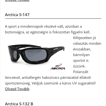
Arctica S-147
A sport a mindennapok részévé vált, azonban a
biztonságra, az egészségre is fokozottan figyelni kell.
Kifejezetten jó
választás minden
évszakban,
bármilyen
sportot is
űzzünk.
Polarizált
lencsével, antiallergén habszivacs párnázattal ellátott
sportszemüveg. Védjük szemünk a káros UV sugaraktól!
Olvasd Tovább
Arctica S-132 B