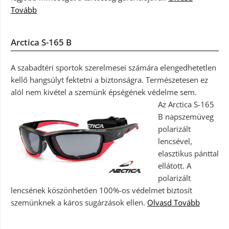
Tovább
Arctica S-165 B
A szabadtéri sportok szerelmesei számára elengedhetetlen
kellő hangsúlyt fektetni a biztonságra. Természetesen ez
alól nem kivétel a szemünk épségének védelme sem.
Az Arctica S-165
B napszemüveg
polarizált
lencsével,
elasztikus pánttal
ellátott. A
polarizált
lencsének köszönhetően 100%-os védelmet biztosít
szemünknek a káros sugárzások ellen.
Olvasd Tovább