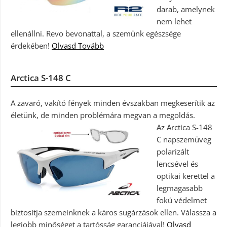
darab, amelynek
nem lehet
ellenállni. Revo bevonattal, a szemünk egészsége
érdekében!
Olvasd Tovább
Arctica S-148 C
A zavaró, vakító fények minden évszakban megkeserítik az
életünk, de minden problémára megvan a megoldás.
Az Arctica S-148
C napszemüveg
polarizált
lencsével és
optikai kerettel a
legmagasabb
fokú védelmet
biztosítja szemeinknek a káros sugárzások ellen. Válassza a
legjobb minőséget a tartósság garanciájával!
Olvasd