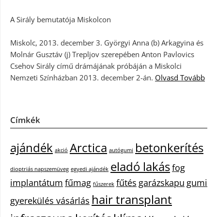
A Sirály bemutatója Miskolcon
Miskolc, 2013. december 3. Györgyi Anna (b) Arkagyina és
Molnár Gusztáv (j) Trepljov szerepében Anton Pavlovics
Csehov Sirály című drámájának próbáján a Miskolci
Nemzeti Színházban 2013. december 2-án.
Olvasd Tovább
Címkék
ajándék
Arctica
betonkerítés
akció
autógumi
eladó lakás
fog
dioptriás napszemüveg
egyedi ajándék
implantátum
fűmag
fűtés
garázskapu
gumi
fűszerek
hair transplant
gyerekülés vásárlás