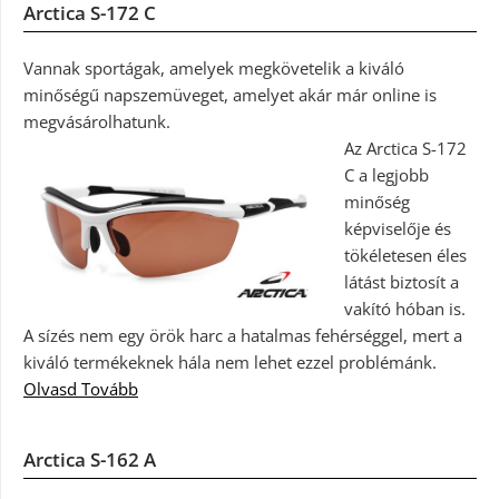
Arctica S-172 C
Vannak sportágak, amelyek megkövetelik a kiváló
minőségű napszemüveget, amelyet akár már online is
megvásárolhatunk.
Az Arctica S-172
C a legjobb
minőség
képviselője és
tökéletesen éles
látást biztosít a
vakító hóban is.
A sízés nem egy örök harc a hatalmas fehérséggel, mert a
kiváló termékeknek hála nem lehet ezzel problémánk.
Olvasd Tovább
Arctica S-162 A