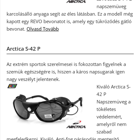
napszemüveg
karcolásálló anyaga segít az éles látásban. Ez a modell még
kapott egy REVO bevonatot is, amely egy tükröződés gátló
bevonat.
Olvasd Tovább
Arctica S-42 P
Az extrém sportok szerelmesei is fokozottan figyelnek a
szemük egészségére is, hiszen a káros napsugarak igen
nagy veszélyt jelentenek.
Kiváló Arctica S-
42 P
Napszemüveg a
tökéletes
védelemért,
amelyről nem
szabad
megfeledkezni. Kiváló, Anti-fog párásodás mentesítő