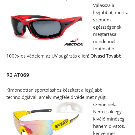
Válassza a
legjobbat, mert a
szemünk
egészségének
megtartása
mindennél
fontosabb.
100%- os védelem az UV sugárzás ellen!
Olvasd Tovább
R2 AT069
Kimondottan sportoláshoz készített a legújabb
technológiával, amely megfelelő védelmet nyújt
szemeinek.
Nem csak egy
kiváló minőség,
hanem divatos,
kényelmes