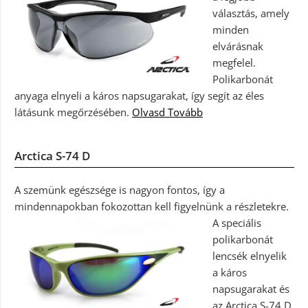
választás, amely
minden
elvárásnak
megfelel.
Polikarbonát
anyaga elnyeli a káros napsugarakat, így segít az éles
látásunk megőrzésében.
Olvasd Tovább
Arctica S-74 D
A szemünk egészsége is nagyon fontos, így a
mindennapokban fokozottan kell figyelnünk a részletekre.
A speciális
polikarbonát
lencsék elnyelik
a káros
napsugarakat és
az Arctica S-74 D