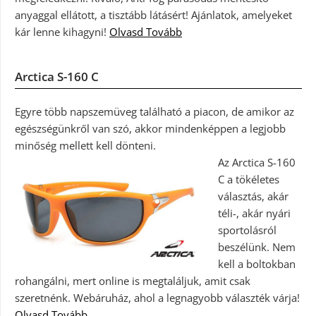
anyaggal ellátott, a tisztább látásért! Ajánlatok, amelyeket
kár lenne kihagyni!
Olvasd Tovább
Arctica S-160 C
Egyre több napszemüveg található a piacon, de amikor az
egészségünkről van szó, akkor mindenképpen a legjobb
minőség mellett kell dönteni.
Az Arctica S-160
C a tökéletes
választás, akár
téli-, akár nyári
sportolásról
beszélünk. Nem
kell a boltokban
rohangálni, mert online is megtaláljuk, amit csak
szeretnénk. Webáruház, ahol a legnagyobb választék várja!
Olvasd Tovább