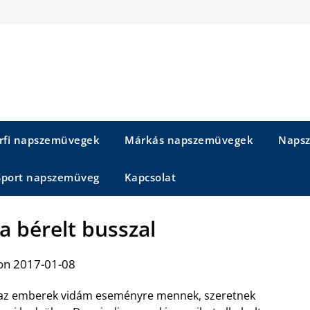
rfi napszemüvegek
Márkás napszemüvegek
Napsz
Sport napszemüveg
Kapcsolat
 bérelt busszal
on 2017-01-08
az emberek vidám eseményre mennek, szeretnek