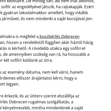
inni kedvükre. De mindig van, aki nem ihat alkoholt,
 sofőr az engedélyével játszik, ha rajtakapják. Ezért
k gyakran lakodalmakkor amellett, hogy inkább
 járművet, és nem mindenki a saját kocsijával jön-
kalmakra is megfelel a
buszbérlés Debrecen
n, hiszen a rendeléstől függően akár háztól házig
atás is kérhető. A rövidebb utakra egy sofőrrel
k, de amennyiben szükség van rá, ha hosszabb a
or két sofőrt küldünk az útra.
os az esemény dátuma, nem kell várni, hanem
érdemes először árajánlatot kérni, hogy a
ott legyen.
érkezik, és az útiterv szerint elszállítja az
bérlés Debrecen rugalmas szolgáltatás, a
kal kényelmesebb, mintha mindenkinek a saját