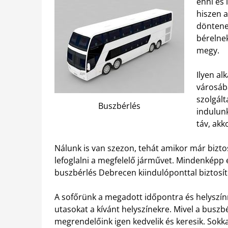
enni és 
hiszen a
döntene
bérelnek
megy.
Ilyen al
városába
szolgált
Buszbérlés
indulun
táv, akk
Nálunk is van szezon, tehát amikor már bizt
lefoglalni a megfelelő járművet. Mindenképp 
buszbérlés Debrecen kiindulóponttal biztosít
A sofőrünk a megadott időpontra és helyszínre 
utasokat a kívánt helyszínekre. Mivel a busz
megrendelőink igen kedvelik és keresik. Sok