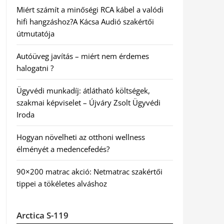
Miért számít a minőségi RCA kábel a valódi
hifi hangzáshoz?A Kácsa Audió szakértői
útmutatója
Autóüveg javítás – miért nem érdemes
halogatni ?
Ügyvédi munkadíj: átlátható költségek,
szakmai képviselet – Újváry Zsolt Ügyvédi
Iroda
Hogyan növelheti az otthoni wellness
élményét a medencefedés?
90×200 matrac akció: Netmatrac szakértői
tippei a tökéletes alváshoz
Arctica S-119