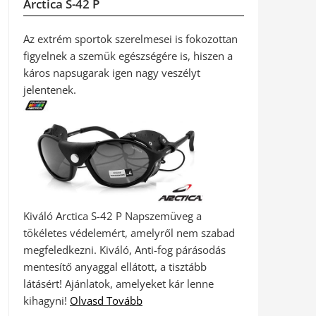
Arctica S-42 P
Az extrém sportok szerelmesei is fokozottan
figyelnek a szemük egészségére is, hiszen a
káros napsugarak igen nagy veszélyt
jelentenek.
Kiváló Arctica S-42 P Napszemüveg a
tökéletes védelemért, amelyről nem szabad
megfeledkezni. Kiváló, Anti-fog párásodás
mentesítő anyaggal ellátott, a tisztább
látásért! Ajánlatok, amelyeket kár lenne
kihagyni!
Olvasd Tovább