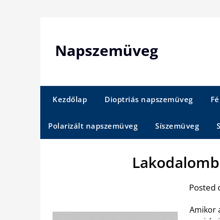
Skip
to
content
Napszemüveg
Kezdőlap
Dioptriás napszemüveg
Fé
Polarizált napszemüveg
Síszemüveg
Lakodalomba
Posted 
Amikor 