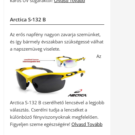
káros UV sugaraktól!
Olvasd Tovább
Arctica S-132 B
Az erős napfény nagyon zavarja szemünket,
és így bármely évszakban szükségessé válhat
a napszemüveg viselete.
Az
Arctica S-132 B cserélhető lencsével a legjobb
választás. Cserélni tudja a lencséket a
különböző fényviszonyoknak megfelelően.
Figyeljen szeme egészségére!
Olvasd Tovább