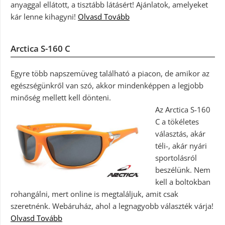
anyaggal ellátott, a tisztább látásért! Ajánlatok, amelyeket
kár lenne kihagyni!
Olvasd Tovább
Arctica S-160 C
Egyre több napszemüveg található a piacon, de amikor az
egészségünkről van szó, akkor mindenképpen a legjobb
minőség mellett kell dönteni.
Az Arctica S-160
C a tökéletes
választás, akár
téli-, akár nyári
sportolásról
beszélünk. Nem
kell a boltokban
rohangálni, mert online is megtaláljuk, amit csak
szeretnénk. Webáruház, ahol a legnagyobb választék várja!
Olvasd Tovább