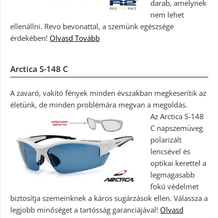
darab, amelynek
nem lehet
ellenállni. Revo bevonattal, a szemünk egészsége
érdekében!
Olvasd Tovább
Arctica S-148 C
A zavaró, vakító fények minden évszakban megkeserítik az
életünk, de minden problémára megvan a megoldás.
Az Arctica S-148
C napszemüveg
polarizált
lencsével és
optikai kerettel a
legmagasabb
fokú védelmet
biztosítja szemeinknek a káros sugárzások ellen. Válassza a
legjobb minőséget a tartósság garanciájával!
Olvasd