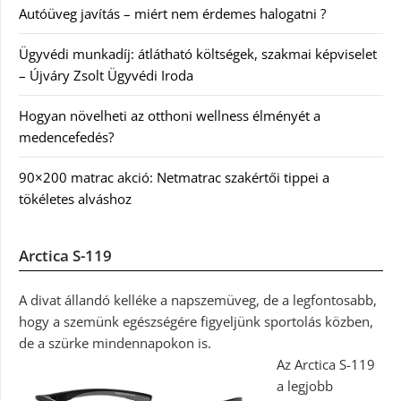
Autóüveg javítás – miért nem érdemes halogatni ?
Ügyvédi munkadíj: átlátható költségek, szakmai képviselet
– Újváry Zsolt Ügyvédi Iroda
Hogyan növelheti az otthoni wellness élményét a
medencefedés?
90×200 matrac akció: Netmatrac szakértői tippei a
tökéletes alváshoz
Arctica S-119
A divat állandó kelléke a napszemüveg, de a legfontosabb,
hogy a szemünk egészségére figyeljünk sportolás közben,
de a szürke mindennapokon is.
Az Arctica S-119
a legjobb