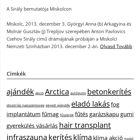
A Sirály bemutatója Miskolcon
Miskolc, 2013. december 3. Györgyi Anna (b) Arkagyina és
Molnár Gusztáv (j) Trepljov szerepében Anton Pavlovics
Csehov Sirály című drámájának próbáján a Miskolci
Nemzeti Színházban 2013. december 2-án.
Olvasd Tovább
Címkék
ajándék
Arctica
betonkerítés
akció
autógumi
eladó lakás
fog
dioptriás napszemüveg
egyedi ajándék
implantátum
fűmag
fűtés
garázskapu
gumi
fűszerek
hair transplant
gyerekülés vásárlás
infraszauna
kerítés
klíma
klíma akció
mobil