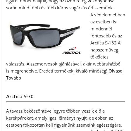
Egyre többet halljuk, hogy az ózon réteg vékonyodása
során mind több és több káros sugárzás éri szemünk.
A védelem ebben
az esetben is
mindennél
fontosabb és az
Arctica S-162 A
napszemüveg
tökéletes
választás. A szemorvosok ajánlásával, akár webáruházból
is megrendelve. Eredeti termékek, kiváló minőség!
Olvasd
Tovább
Arctica S-70
A tavasz beköszöntével egyre többen veszik elő a
kerékpárokat, amely igazi élményt nyújt, de ebben az
esetben fokozottan kell figyelnünk szemeink egészségére.