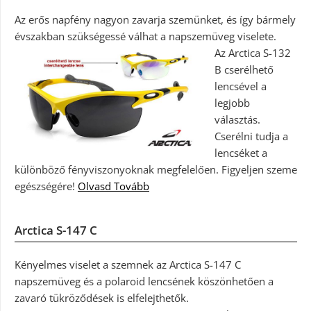
Az erős napfény nagyon zavarja szemünket, és így bármely
évszakban szükségessé válhat a napszemüveg viselete.
Az Arctica S-132
B cserélhető
lencsével a
legjobb
választás.
Cserélni tudja a
lencséket a
különböző fényviszonyoknak megfelelően. Figyeljen szeme
egészségére!
Olvasd Tovább
Arctica S-147 C
Kényelmes viselet a szemnek az Arctica S-147 C
napszemüveg és a polaroid lencsének köszönhetően a
zavaró tükröződések is elfelejthetők.