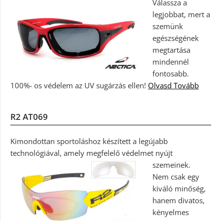
Válassza a
legjobbat, mert a
szemünk
egészségének
megtartása
mindennél
fontosabb.
100%- os védelem az UV sugárzás ellen!
Olvasd Tovább
R2 AT069
Kimondottan sportoláshoz készített a legújabb
technológiával, amely megfelelő védelmet nyújt
szemeinek.
Nem csak egy
kiváló minőség,
hanem divatos,
kényelmes