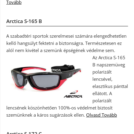
Tovább
Arctica S-165 B
A szabadtéri sportok szerelmesei számára elengedhetetlen
kellő hangsúlyt fektetni a biztonságra. Természetesen ez
alól nem kivétel a szemünk épségének védelme sem.
Az Arctica S-165
B napszemüveg
polarizált
lencsével,
elasztikus pánttal
ellátott. A
polarizált
lencsének köszönhetően 100%-os védelmet biztosít
szemünknek a káros sugárzások ellen.
Olvasd Tovább
Arctica S-172 C