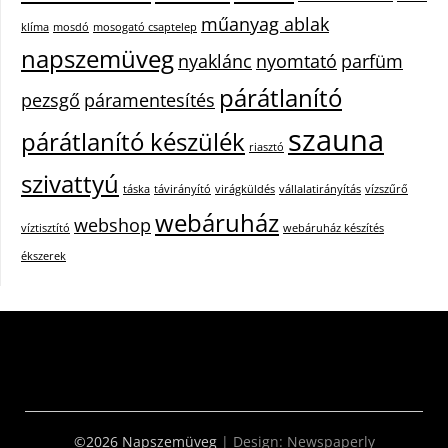
műanyag ablak
klíma
mosdó
mosogató csaptelep
napszemüveg
nyaklánc
nyomtató
parfüm
párátlanító
pezsgő
páramentesítés
szauna
párátlanító készülék
riasztó
szivattyú
táska
távirányító
virágküldés
vállalatirányítás
vízszűrő
webáruház
webshop
víztisztító
webáruház készítés
ékszerek
©2026 Napszemüveg
| Design:
Newspaperly