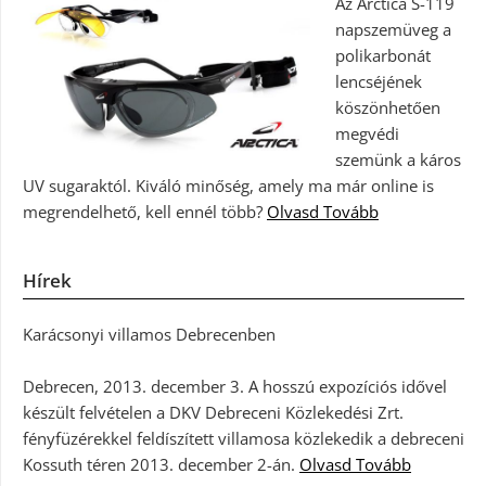
Az Arctica S-119
napszemüveg a
polikarbonát
lencséjének
köszönhetően
megvédi
szemünk a káros
UV sugaraktól. Kiváló minőség, amely ma már online is
megrendelhető, kell ennél több?
Olvasd Tovább
Hírek
Karácsonyi villamos Debrecenben
Debrecen, 2013. december 3. A hosszú expozíciós idővel
készült felvételen a DKV Debreceni Közlekedési Zrt.
fényfüzérekkel feldíszített villamosa közlekedik a debreceni
Kossuth téren 2013. december 2-án.
Olvasd Tovább