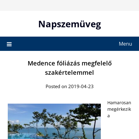
Skip
to
content
Napszemüveg
Menu
Medence fóliázás megfelelő
szakértelemmel
Posted on 2019-04-23
Hamarosan
megérkezik
a