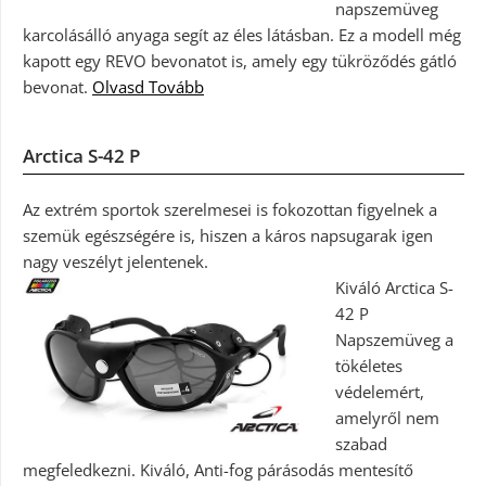
napszemüveg
karcolásálló anyaga segít az éles látásban. Ez a modell még
kapott egy REVO bevonatot is, amely egy tükröződés gátló
bevonat.
Olvasd Tovább
Arctica S-42 P
Az extrém sportok szerelmesei is fokozottan figyelnek a
szemük egészségére is, hiszen a káros napsugarak igen
nagy veszélyt jelentenek.
Kiváló Arctica S-
42 P
Napszemüveg a
tökéletes
védelemért,
amelyről nem
szabad
megfeledkezni. Kiváló, Anti-fog párásodás mentesítő