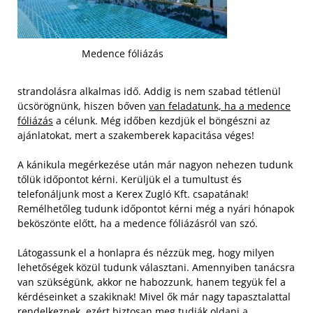
Medence fóliázás
strandolásra alkalmas idő. Addig is nem szabad tétlenül
ücsörögnünk, hiszen bőven
van feladatunk, ha a medence
fóliázás
a célunk. Még időben kezdjük el böngészni az
ajánlatokat, mert a szakemberek kapacitása véges!
A kánikula megérkezése után már nagyon nehezen tudunk
tőlük időpontot kérni. Kerüljük el a tumultust és
telefonáljunk most a Kerex Zugló Kft. csapatának!
Remélhetőleg tudunk időpontot kérni még a nyári hónapok
beköszönte előtt, ha a medence fóliázásról van szó.
Látogassunk el a honlapra és nézzük meg, hogy milyen
lehetőségek közül tudunk választani. Amennyiben tanácsra
van szükségünk, akkor ne habozzunk, hanem tegyük fel a
kérdéseinket a szakiknak! Mivel ők már nagy tapasztalattal
rendelkeznek, ezért biztosan meg tudják oldani a