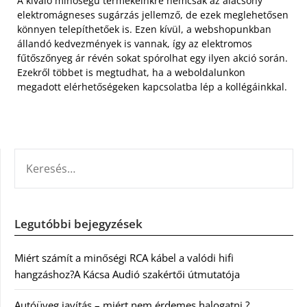
A kiváló minőségű termékeinkre nemcsak az alacsony
elektromágneses sugárzás jellemző, de ezek meglehetősen
könnyen telepíthetőek is. Ezen kívül, a webshopunkban
állandó kedvezmények is vannak, így az elektromos
fűtőszőnyeg ár révén sokat spórolhat egy ilyen akció során.
Ezekről többet is megtudhat, ha a weboldalunkon
megadott elérhetőségeken kapcsolatba lép a kollégáinkkal.
KERESÉS:
Legutóbbi bejegyzések
Miért számít a minőségi RCA kábel a valódi hifi
hangzáshoz?A Kácsa Audió szakértői útmutatója
Autóüveg javítás – miért nem érdemes halogatni ?