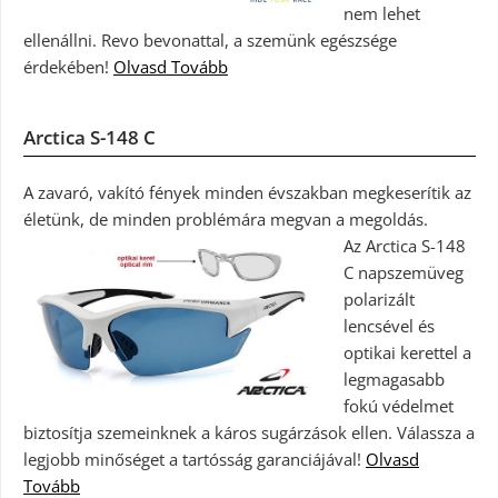
nem lehet
ellenállni. Revo bevonattal, a szemünk egészsége
érdekében!
Olvasd Tovább
Arctica S-148 C
A zavaró, vakító fények minden évszakban megkeserítik az
életünk, de minden problémára megvan a megoldás.
Az Arctica S-148
C napszemüveg
polarizált
lencsével és
optikai kerettel a
legmagasabb
fokú védelmet
biztosítja szemeinknek a káros sugárzások ellen. Válassza a
legjobb minőséget a tartósság garanciájával!
Olvasd
Tovább