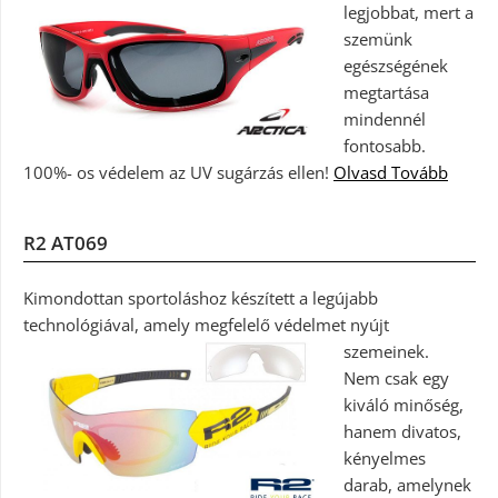
legjobbat, mert a
szemünk
egészségének
megtartása
mindennél
fontosabb.
100%- os védelem az UV sugárzás ellen!
Olvasd Tovább
R2 AT069
Kimondottan sportoláshoz készített a legújabb
technológiával, amely megfelelő védelmet nyújt
szemeinek.
Nem csak egy
kiváló minőség,
hanem divatos,
kényelmes
darab, amelynek