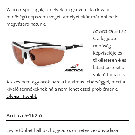
Vannak sportágak, amelyek megkövetelik a kiváló
minőségű napszemüveget, amelyet akár már online is
megvásárolhatunk.
Az Arctica S-172
C a legjobb
minőség
képviselője és
tökéletesen éles
látást biztosít a
vakító hóban is.
A sízés nem egy örök harc a hatalmas fehérséggel, mert a
kiváló termékeknek hála nem lehet ezzel problémánk.
Olvasd Tovább
Arctica S-162 A
Egyre többet halljuk, hogy az ózon réteg vékonyodása