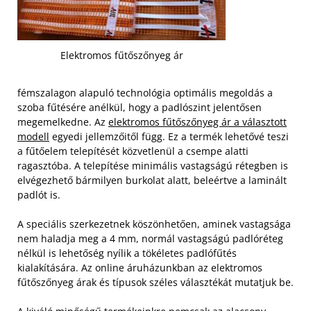
Elektromos fűtőszőnyeg ár
fémszalagon alapuló technológia optimális megoldás a
szoba fűtésére anélkül, hogy a padlószint jelentősen
megemelkedne. Az
elektromos fűtőszőnyeg ár a választott
modell
egyedi jellemzőitől függ. Ez a termék lehetővé teszi
a fűtőelem telepítését közvetlenül a csempe alatti
ragasztóba. A telepítése minimális vastagságú rétegben is
elvégezhető bármilyen burkolat alatt, beleértve a laminált
padlót is.
A speciális szerkezetnek köszönhetően, aminek vastagsága
nem haladja meg a 4 mm, normál vastagságú padlóréteg
nélkül is lehetőség nyílik a tökéletes padlófűtés
kialakítására. Az online áruházunkban az elektromos
fűtőszőnyeg árak és típusok széles választékát mutatjuk be.