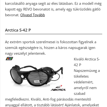
karcolásálló anyaga segít az éles látásban. Ez a modell még
kapott egy REVO bevonatot is, amely egy tükröződés gátló
bevonat.
Olvasd Tovább
Arctica S-42 P
Az extrém sportok szerelmesei is fokozottan figyelnek a
szemük egészségére is, hiszen a káros napsugarak igen
nagy veszélyt jelentenek.
Kiváló Arctica S-
42 P
Napszemüveg a
tökéletes
védelemért,
amelyről nem
szabad
megfeledkezni. Kiváló, Anti-fog párásodás mentesítő
anyaggal ellátott, a tisztább látásért! Ajánlatok, amelyeket