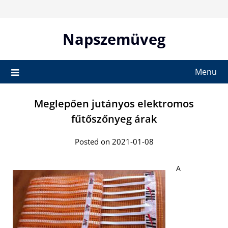
Skip
to
content
Napszemüveg
Menu
Meglepően jutányos elektromos
fűtőszőnyeg árak
Posted on 2021-01-08
A