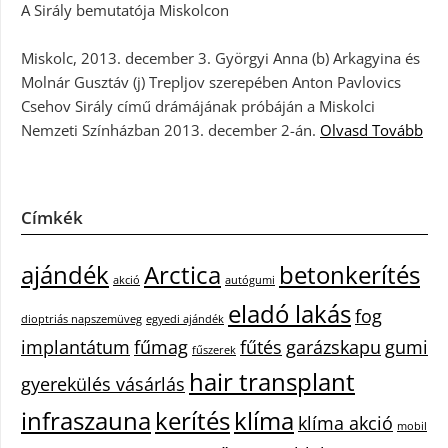
A Sirály bemutatója Miskolcon
Miskolc, 2013. december 3. Györgyi Anna (b) Arkagyina és
Molnár Gusztáv (j) Trepljov szerepében Anton Pavlovics
Csehov Sirály című drámájának próbáján a Miskolci
Nemzeti Színházban 2013. december 2-án.
Olvasd Tovább
Címkék
ajándék
Arctica
betonkerítés
akció
autógumi
eladó lakás
fog
dioptriás napszemüveg
egyedi ajándék
implantátum
fűmag
fűtés
garázskapu
gumi
fűszerek
hair transplant
gyerekülés vásárlás
infraszauna
kerítés
klíma
klíma akció
mobil