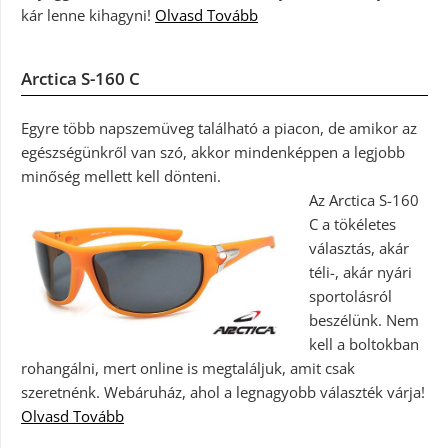
kár lenne kihagyni!
Olvasd Tovább
Arctica S-160 C
Egyre több napszemüveg található a piacon, de amikor az
egészségünkről van szó, akkor mindenképpen a legjobb
minőség mellett kell dönteni.
Az Arctica S-160
C a tökéletes
választás, akár
téli-, akár nyári
sportolásról
beszélünk. Nem
kell a boltokban
rohangálni, mert online is megtaláljuk, amit csak
szeretnénk. Webáruház, ahol a legnagyobb választék várja!
Olvasd Tovább