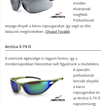
minden
elvárásnak
megfelel.
Polikarbonát
anyaga elnyeli a káros napsugarakat, így segít az éles
látásunk megőrzésében.
Olvasd Tovább
Arctica S-74 D
A szemünk egészsége is nagyon fontos, így a
mindennapokban fokozottan kell figyelnünk a részletekre.
A speciális
polikarbonát
lencsék elnyelik
a káros
napsugarakat és
az Arctica S-74 D
napszemüveg