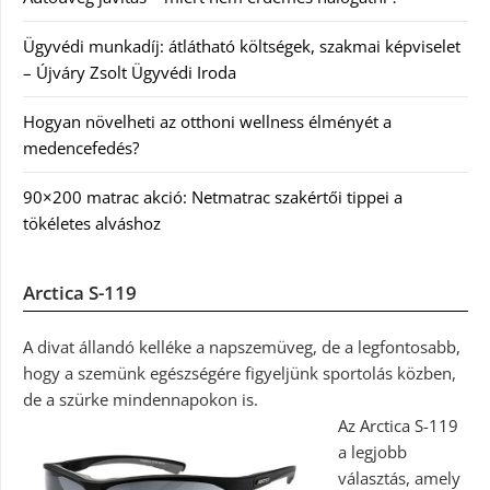
Ügyvédi munkadíj: átlátható költségek, szakmai képviselet
– Újváry Zsolt Ügyvédi Iroda
Hogyan növelheti az otthoni wellness élményét a
medencefedés?
90×200 matrac akció: Netmatrac szakértői tippei a
tökéletes alváshoz
Arctica S-119
A divat állandó kelléke a napszemüveg, de a legfontosabb,
hogy a szemünk egészségére figyeljünk sportolás közben,
de a szürke mindennapokon is.
Az Arctica S-119
a legjobb
választás, amely