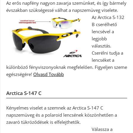
Az erős napfény nagyon zavarja szemünket, és így bármely
évszakban szükségessé válhat a napszemüveg viselete.
Az Arctica S-132
B cserélhető
lencsével a
legjobb
választás.
Cserélni tudja a
lencséket a
különböző fényviszonyoknak megfelelően. Figyeljen szeme
egészségére!
Olvasd Tovább
Arctica S-147 C
Kényelmes viselet a szemnek az Arctica S-147 C
napszemüveg és a polaroid lencsének köszönhetően a
zavaró tükröződések is elfelejthetők.
Válassza a