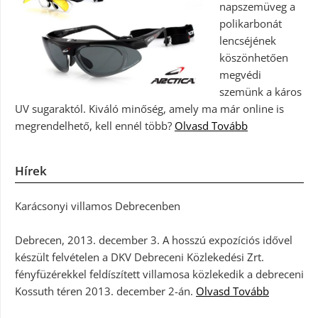
napszemüveg a
polikarbonát
lencséjének
köszönhetően
megvédi
szemünk a káros
UV sugaraktól. Kiváló minőség, amely ma már online is
megrendelhető, kell ennél több?
Olvasd Tovább
Hírek
Karácsonyi villamos Debrecenben
Debrecen, 2013. december 3. A hosszú expozíciós idővel
készült felvételen a DKV Debreceni Közlekedési Zrt.
fényfüzérekkel feldíszített villamosa közlekedik a debreceni
Kossuth téren 2013. december 2-án.
Olvasd Tovább