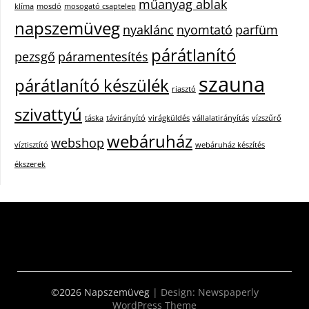
műanyag ablak
klíma
mosdó
mosogató csaptelep
napszemüveg
nyaklánc
nyomtató
parfüm
párátlanító
pezsgő
páramentesítés
szauna
párátlanító készülék
riasztó
szivattyú
táska
távirányító
virágküldés
vállalatirányítás
vízszűrő
webáruház
webshop
víztisztító
webáruház készítés
ékszerek
©2026 Napszemüveg
| Design:
Newspaperly
WordPress Theme