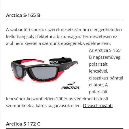
Arctica S-165 B
A szabadtéri sportok szerelmesei számára elengedhetetlen
kellő hangsúlyt fektetni a biztonságra. Természetesen ez
alól nem kivétel a szemünk épségének védelme sem.
Az Arctica S-165
B napszemüveg
polarizált
lencsével,
elasztikus pánttal
ellátott. A
polarizált
lencsének köszönhetően 100%-os védelmet biztosít
szemünknek a káros sugárzások ellen.
Olvasd Tovább
Arctica S-172 C