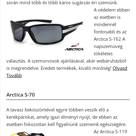
során mind több és több káros sugárzás éri szemünk.
A védelem ebben
az esetben is
mindennél
fontosabb és az
Arctica S-162 A
napszemüveg
tökéletes
választás. A szemorvosok ajánlásával, akár webáruházból
is megrendelve. Eredeti termékek, kiváló minőség!
Olvasd
Tovább
Arctica S-70
A tavasz beköszöntével egyre többen veszik elő a
kerékpárokat, amely igazi élményt nyújt, de ebben az
esetben fokozottan kell figyelnünk szemeink egészségére.
Az Arctica S-119