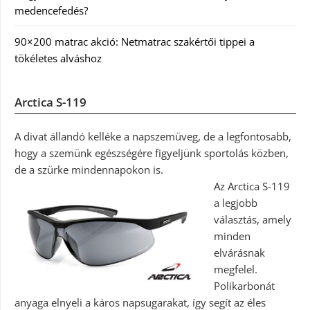
medencefedés?
90×200 matrac akció: Netmatrac szakértői tippei a
tökéletes alváshoz
Arctica S-119
A divat állandó kelléke a napszemüveg, de a legfontosabb,
hogy a szemünk egészségére figyeljünk sportolás közben,
de a szürke mindennapokon is.
Az Arctica S-119
a legjobb
választás, amely
minden
elvárásnak
megfelel.
Polikarbonát
anyaga elnyeli a káros napsugarakat, így segít az éles