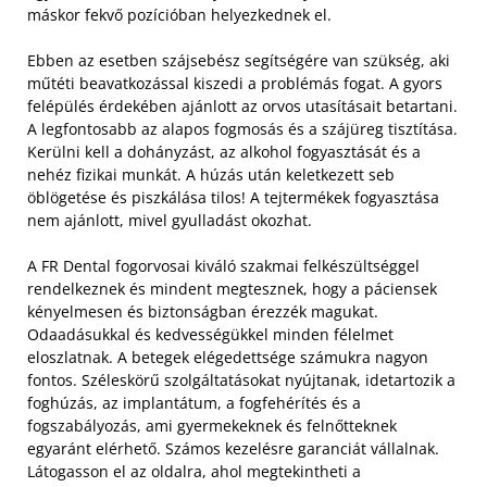
máskor fekvő pozícióban helyezkednek el.
Ebben az esetben szájsebész segítségére van szükség, aki
műtéti beavatkozással kiszedi a problémás fogat. A gyors
felépülés érdekében ajánlott az orvos utasításait betartani.
A legfontosabb az alapos fogmosás és a szájüreg tisztítása.
Kerülni kell a dohányzást, az alkohol fogyasztását és a
nehéz fizikai munkát. A húzás után keletkezett seb
öblögetése és piszkálása tilos! A tejtermékek fogyasztása
nem ajánlott, mivel gyulladást okozhat.
A FR Dental fogorvosai kiváló szakmai felkészültséggel
rendelkeznek és mindent megtesznek, hogy a páciensek
kényelmesen és biztonságban érezzék magukat.
Odaadásukkal és kedvességükkel minden félelmet
eloszlatnak. A betegek elégedettsége számukra nagyon
fontos. Széleskörű szolgáltatásokat nyújtanak, idetartozik a
foghúzás, az implantátum, a fogfehérítés és a
fogszabályozás, ami gyermekeknek és felnőtteknek
egyaránt elérhető. Számos kezelésre garanciát vállalnak.
Látogasson el az oldalra, ahol megtekintheti a