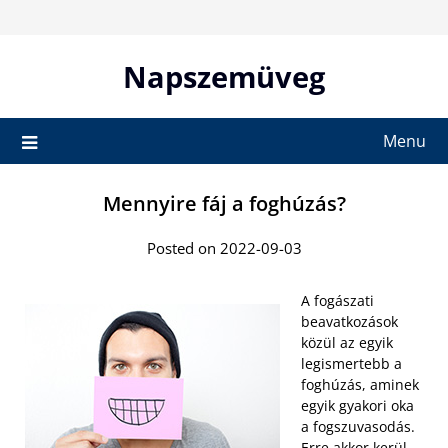
Skip
to
content
Napszemüveg
Menu
Mennyire fáj a foghúzás?
Posted on 2022-09-03
A fogászati
beavatkozások
közül az egyik
legismertebb a
foghúzás, aminek
egyik gyakori oka
a fogszuvasodás.
Erre akkor kerül