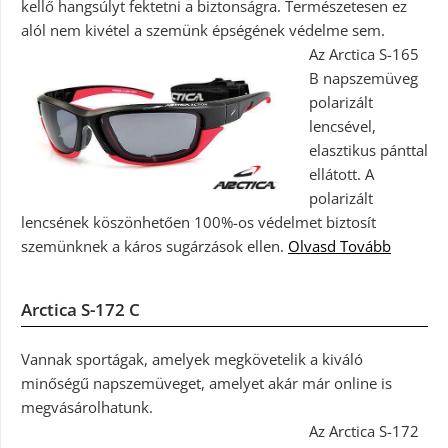
kellő hangsúlyt fektetni a biztonságra. Természetesen ez
alól nem kivétel a szemünk épségének védelme sem.
Az Arctica S-165
B napszemüveg
polarizált
lencsével,
elasztikus pánttal
ellátott. A
polarizált
lencsének köszönhetően 100%-os védelmet biztosít
szemünknek a káros sugárzások ellen.
Olvasd Tovább
Arctica S-172 C
Vannak sportágak, amelyek megkövetelik a kiváló
minőségű napszemüveget, amelyet akár már online is
megvásárolhatunk.
Az Arctica S-172