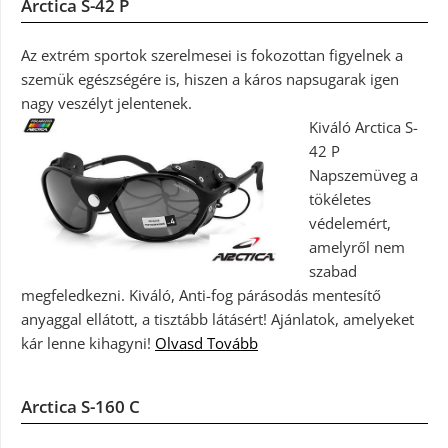
Arctica S-42 P
Az extrém sportok szerelmesei is fokozottan figyelnek a
szemük egészségére is, hiszen a káros napsugarak igen
nagy veszélyt jelentenek.
Kiváló Arctica S-
42 P
Napszemüveg a
tökéletes
védelemért,
amelyről nem
szabad
megfeledkezni. Kiváló, Anti-fog párásodás mentesítő
anyaggal ellátott, a tisztább látásért! Ajánlatok, amelyeket
kár lenne kihagyni!
Olvasd Tovább
Arctica S-160 C