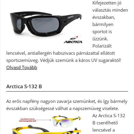
Kifejezetten jó
választás minden
évszakban,
bármilyen
sportot is
űzzünk.
Polarizált
lencsével, antiallergén habszivacs párnázattal ellátott
sportszemüveg. Védjük szemünk a káros UV sugaraktól!
Olvasd Tovább
Arctica S-132 B
Az erős napfény nagyon zavarja szemünket, és így bármely
évszakban szükségessé válhat a napszemüveg viselete.
Az Arctica S-132
B cserélhető
lencsével a