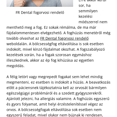
sor, ha
semmilyen
FR Dental fogorvosi rendelő
kezelési
módszerrel nem
menthető meg a fog. Ez sokak rémálma, de ma már
fájdalommentesen elvégezhető. A foghúzás menetéről még
tovább olvashat az
FR Dental fogorvosi rendelő
weboldalán. A bölcsességfog eltávolítása is sok esetben
indokolt, mivel kínzó fájdalmat okozhat. A fogszabályozó
kezelések során, ha a fogak szorosan egymáshoz
illeszkednek, akkor az ép fog kihúzása az egyetlen
megoldás.
A félig letört vagy megrepedt fogakat sem lehet mindig
megmenteni, ez esetben is indokolt a húzás. A beavatkozás
előtt a páciensnek tájékoztatnia kell az orvosát bármilyen
egészségügyi problémáról és a szedett gyógyszerekről.
Ajánlott jelezni, ha allergiás valamire. A foghúzás egyszerű
és gyors folyamat, amit helyi érzéstelenítéssel végez az
orvos. A bölcsességfogak eltávolítása sok esetben nem
egyszerű feladat, mivel olykor nem bújnak ki rendesen,