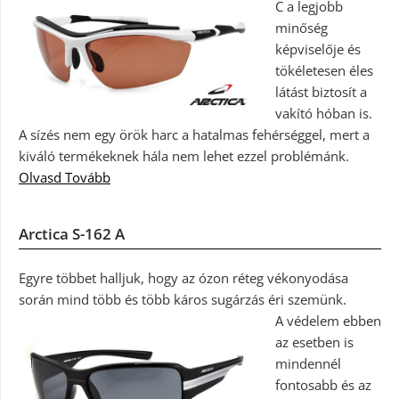
C a legjobb
minőség
képviselője és
tökéletesen éles
látást biztosít a
vakító hóban is.
A sízés nem egy örök harc a hatalmas fehérséggel, mert a
kiváló termékeknek hála nem lehet ezzel problémánk.
Olvasd Tovább
Arctica S-162 A
Egyre többet halljuk, hogy az ózon réteg vékonyodása
során mind több és több káros sugárzás éri szemünk.
A védelem ebben
az esetben is
mindennél
fontosabb és az