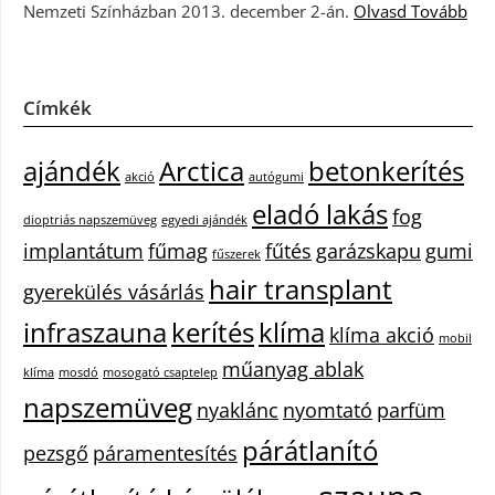
Nemzeti Színházban 2013. december 2-án.
Olvasd Tovább
Címkék
ajándék
Arctica
betonkerítés
akció
autógumi
eladó lakás
fog
dioptriás napszemüveg
egyedi ajándék
implantátum
fűmag
fűtés
garázskapu
gumi
fűszerek
hair transplant
gyerekülés vásárlás
infraszauna
kerítés
klíma
klíma akció
mobil
műanyag ablak
klíma
mosdó
mosogató csaptelep
napszemüveg
nyaklánc
nyomtató
parfüm
párátlanító
pezsgő
páramentesítés