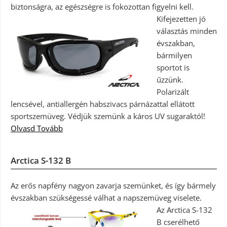
biztonságra, az egészségre is fokozottan figyelni kell.
Kifejezetten jó
választás minden
évszakban,
bármilyen
sportot is
űzzünk.
Polarizált
lencsével, antiallergén habszivacs párnázattal ellátott
sportszemüveg. Védjük szemünk a káros UV sugaraktól!
Olvasd Tovább
Arctica S-132 B
Az erős napfény nagyon zavarja szemünket, és így bármely
évszakban szükségessé válhat a napszemüveg viselete.
Az Arctica S-132
B cserélhető