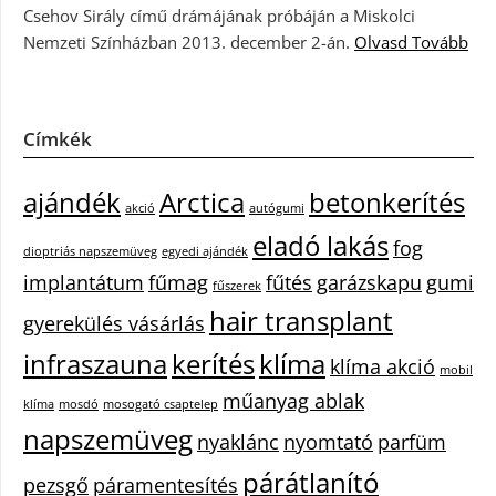
Csehov Sirály című drámájának próbáján a Miskolci
Nemzeti Színházban 2013. december 2-án.
Olvasd Tovább
Címkék
ajándék
Arctica
betonkerítés
akció
autógumi
eladó lakás
fog
dioptriás napszemüveg
egyedi ajándék
implantátum
fűmag
fűtés
garázskapu
gumi
fűszerek
hair transplant
gyerekülés vásárlás
infraszauna
kerítés
klíma
klíma akció
mobil
műanyag ablak
klíma
mosdó
mosogató csaptelep
napszemüveg
nyaklánc
nyomtató
parfüm
párátlanító
pezsgő
páramentesítés