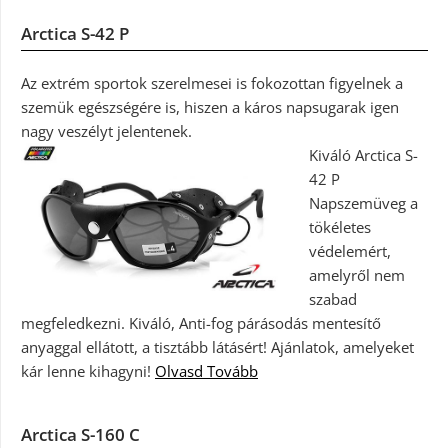
Arctica S-42 P
Az extrém sportok szerelmesei is fokozottan figyelnek a
szemük egészségére is, hiszen a káros napsugarak igen
nagy veszélyt jelentenek.
Kiváló Arctica S-
42 P
Napszemüveg a
tökéletes
védelemért,
amelyről nem
szabad
megfeledkezni. Kiváló, Anti-fog párásodás mentesítő
anyaggal ellátott, a tisztább látásért! Ajánlatok, amelyeket
kár lenne kihagyni!
Olvasd Tovább
Arctica S-160 C