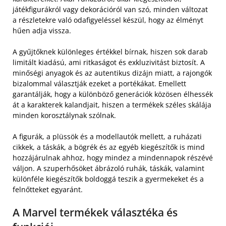
játékfigurákról vagy dekorációról van szó, minden változat
a részletekre való odafigyeléssel készül, hogy az élményt
hűen adja vissza.
A gyűjtőknek különleges értékkel bírnak, hiszen sok darab
limitált kiadású, ami ritkaságot és exkluzivitást biztosít. A
minőségi anyagok és az autentikus dizájn miatt, a rajongók
bizalommal választják ezeket a portékákat. Emellett
garantálják, hogy a különböző generációk közösen élhessék
át a karakterek kalandjait, hiszen a termékek széles skálája
minden korosztálynak szólnak.
A figurák, a plüssök és a modellautók mellett, a ruházati
cikkek, a táskák, a bögrék és az egyéb kiegészítők is mind
hozzájárulnak ahhoz, hogy mindez a mindennapok részévé
váljon. A szuperhősöket ábrázoló ruhák, táskák, valamint
különféle kiegészítők boldoggá teszik a gyermekeket és a
felnőtteket egyaránt.
A Marvel termékek választéka és