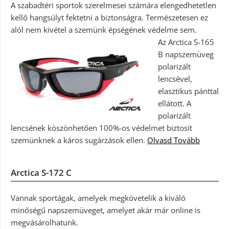
A szabadtéri sportok szerelmesei számára elengedhetetlen
kellő hangsúlyt fektetni a biztonságra. Természetesen ez
alól nem kivétel a szemünk épségének védelme sem.
Az Arctica S-165
B napszemüveg
polarizált
lencsével,
elasztikus pánttal
ellátott. A
polarizált
lencsének köszönhetően 100%-os védelmet biztosít
szemünknek a káros sugárzások ellen.
Olvasd Tovább
Arctica S-172 C
Vannak sportágak, amelyek megkövetelik a kiváló
minőségű napszemüveget, amelyet akár már online is
megvásárolhatunk.