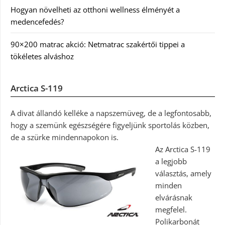
Hogyan növelheti az otthoni wellness élményét a
medencefedés?
90×200 matrac akció: Netmatrac szakértői tippei a
tökéletes alváshoz
Arctica S-119
A divat állandó kelléke a napszemüveg, de a legfontosabb,
hogy a szemünk egészségére figyeljünk sportolás közben,
de a szürke mindennapokon is.
Az Arctica S-119
a legjobb
választás, amely
minden
elvárásnak
megfelel.
Polikarbonát