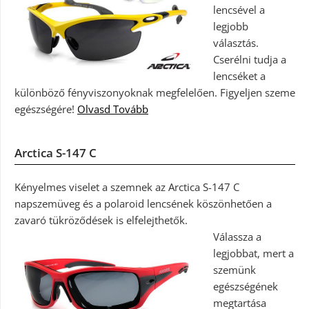
lencsével a
legjobb
választás.
Cserélni tudja a
lencséket a
különböző fényviszonyoknak megfelelően. Figyeljen szeme
egészségére!
Olvasd Tovább
Arctica S-147 C
Kényelmes viselet a szemnek az Arctica S-147 C
napszemüveg és a polaroid lencsének köszönhetően a
zavaró tükröződések is elfelejthetők.
Válassza a
legjobbat, mert a
szemünk
egészségének
megtartása