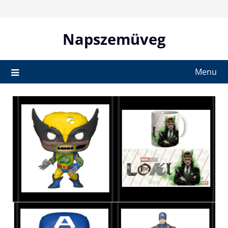
Skip
to
content
Napszemüveg
Menu