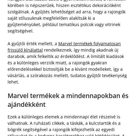
körében is népszerűek, hiszen esztétikus dekorációként
szolgálnak. A gyűjtés lehetőséget ad arra, hogy a rajongók
saját stílusuknak megfelelően alakítsák ki a
gyűjteményüket, például tematikus polcok vagy vitrinek
segítségével.
A gyűjtői érték mellett, a
Marvel termékek folyamatosan
frissülő kínálattal
rendelkeznek, így mindig akadnak új
darabok, amik felkeltik az érdeklődést. A limitált kiadások
és a különleges verziók miatt, a rajongók gyakran
előrendelésekkel biztosítják be a kívánt modelleket, így a
vásárlás, a szórakozás mellett, tudatos gyűjtői tevékenység
lehet.
Marvel termékek a mindennapokban és
ajándékként
Ezek a különleges elemek a mindennapi élet részeivé is
válhatnak. A ruházati cikkek, a táskák, a kulcstartók és a
bögrék segítségével a rajongók kifejezhetik az egyedi
stílusukat és a kedvenc karakterekhez való kötődésüket. A