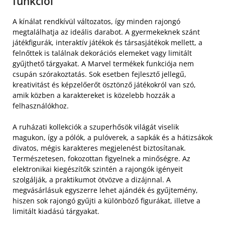
funkciói
A kínálat rendkívül változatos, így minden rajongó
megtalálhatja az ideális darabot. A gyermekeknek szánt
játékfigurák, interaktív játékok és társasjátékok mellett, a
felnőttek is találnak dekorációs elemeket vagy limitált
gyűjthető tárgyakat. A Marvel termékek funkciója nem
csupán szórakoztatás. Sok esetben fejlesztő jellegű,
kreativitást és képzelőerőt ösztönző játékokról van szó,
amik közben a karaktereket is közelebb hozzák a
felhasználókhoz.
A ruházati kollekciók a szuperhősök világát viselik
magukon, így a pólók, a pulóverek, a sapkák és a hátizsákok
divatos, mégis karakteres megjelenést biztosítanak.
Természetesen, fokozottan figyelnek a minőségre. Az
elektronikai kiegészítők szintén a rajongók igényeit
szolgálják, a praktikumot ötvözve a dizájnnal. A
megvásárlásuk egyszerre lehet ajándék és gyűjtemény,
hiszen sok rajongó gyűjti a különböző figurákat, illetve a
limitált kiadású tárgyakat.