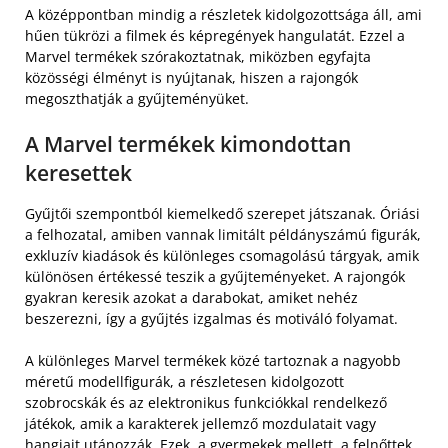
A középpontban mindig a részletek kidolgozottsága áll, ami
hűen tükrözi a filmek és képregények hangulatát. Ezzel a
Marvel termékek szórakoztatnak, miközben egyfajta
közösségi élményt is nyújtanak, hiszen a rajongók
megoszthatják a gyűjteményüket.
A Marvel termékek kimondottan
keresettek
Gyűjtői szempontból kiemelkedő szerepet játszanak. Óriási
a felhozatal, amiben vannak limitált példányszámú figurák,
exkluzív kiadások és különleges csomagolású tárgyak, amik
különösen értékessé teszik a gyűjteményeket. A rajongók
gyakran keresik azokat a darabokat, amiket nehéz
beszerezni, így a gyűjtés izgalmas és motiváló folyamat.
A különleges Marvel termékek közé tartoznak a nagyobb
méretű modellfigurák, a részletesen kidolgozott
szobrocskák és az elektronikus funkciókkal rendelkező
játékok, amik a karakterek jellemző mozdulatait vagy
hangjait utánozzák. Ezek, a gyermekek mellett, a felnőttek