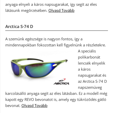
anyaga elnyeli a káros napsugarakat, így segít az éles
látásunk megőrzésében.
Olvasd Tovább
Arctica S-74 D
A szemünk egészsége is nagyon fontos, így a
mindennapokban fokozottan kell figyelnünk a részletekre.
A speciális
polikarbonát
lencsék elnyelik
a káros
napsugarakat és
az Arctica S-74 D
napszemüveg
karcolásálló anyaga segít az éles látásban. Ez a modell még
kapott egy REVO bevonatot is, amely egy tükröződés gátló
bevonat.
Olvasd Tovább