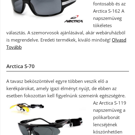
fontosabb és az
Arctica S-162 A
napszemüveg
tökéletes
választás. A szemorvosok ajánlásával, akár webáruházból
is megrendelve. Eredeti termékek, kiváló minőség!
Olvasd
Tovább
Arctica S-70
A tavasz beköszöntével egyre többen veszik elő a
kerékpárokat, amely igazi élményt nyújt, de ebben az
esetben fokozottan kell figyelnünk szemeink egészségére.
Az Arctica S-119
napszemüveg a
polikarbonát
lencséjének
köszönhetően