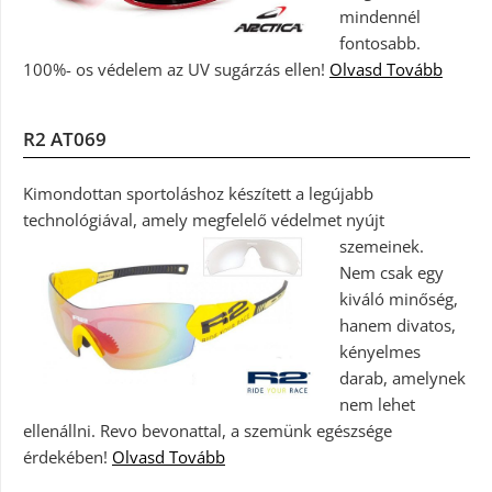
mindennél
fontosabb.
100%- os védelem az UV sugárzás ellen!
Olvasd Tovább
R2 AT069
Kimondottan sportoláshoz készített a legújabb
technológiával, amely megfelelő védelmet nyújt
szemeinek.
Nem csak egy
kiváló minőség,
hanem divatos,
kényelmes
darab, amelynek
nem lehet
ellenállni. Revo bevonattal, a szemünk egészsége
érdekében!
Olvasd Tovább