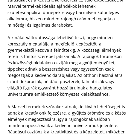
Marvel termékek ideális ajándékok lehetnek
születésnapokra, ünnepekre vagy bármilyen különleges
alkalomra, hiszen minden rajongó örömmel fogadja a
minőségi és izgalmas darabokat.
A kínálat változatossága lehetővé teszi, hogy minden
korosztály megtalálja a megfelelő kiegészítőt, a
gyermekektől kezdve a felnőttekig. A közösségi élmények
terén is fontos szerepet játszanak. A rajongók fórumokon
és közösségi oldalakon osztják meg a gyűjteményüket,
tippeket adnak a beszerzéshez vagy egyszerűen csak
megosztják a kedvenc darabjaikat. Az otthoni használatra
szánt dekorációk, például poszterek, falmatricák vagy
világító figurák egyaránt hozzájárulnak a hangulatos
univerzumra emlékeztető környezet kialakításához.
A Marvel termékek szórakoztatnak, de kiváló lehetőséget is
adnak a kreatív önkifejezésre, a gyűjtés örömére és a közös
élmények megosztására, így a rajongóknak valóban
mindennapossá válik a kedvenc univerzumuk jelenléte.
Ráadásul ösztönzik a kreativitást és a képzeletet, miközben