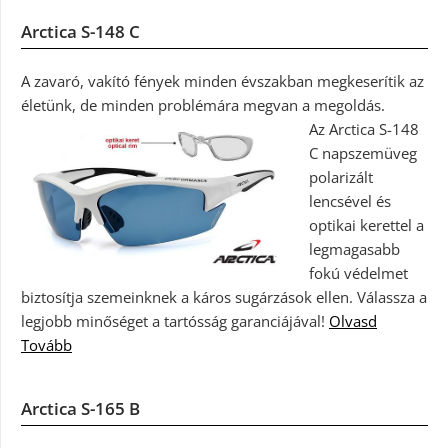
Arctica S-148 C
A zavaró, vakító fények minden évszakban megkeserítik az
életünk, de minden problémára megvan a megoldás.
Az Arctica S-148
C napszemüveg
polarizált
lencsével és
optikai kerettel a
legmagasabb
fokú védelmet
biztosítja szemeinknek a káros sugárzások ellen. Válassza a
legjobb minőséget a tartósság garanciájával!
Olvasd
Tovább
Arctica S-165 B