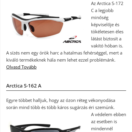
Az Arctica S-172
C a legjobb
minőség
képviselője és
tökéletesen éles
látást biztosít a
vakító hóban is.
A sízés nem egy örök harc a hatalmas fehérséggel, mert a
kiváló termékeknek hála nem lehet ezzel problémánk.
Olvasd Tovább
Arctica S-162 A
Egyre többet halljuk, hogy az ózon réteg vékonyodása
során mind több és több káros sugárzás éri szemünk.
A védelem ebben
az esetben is
mindennél