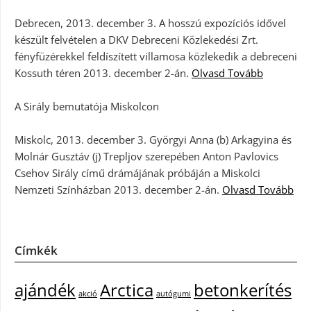
Debrecen, 2013. december 3. A hosszú expozíciós idővel
készült felvételen a DKV Debreceni Közlekedési Zrt.
fényfüzérekkel feldíszített villamosa közlekedik a debreceni
Kossuth téren 2013. december 2-án.
Olvasd Tovább
A Sirály bemutatója Miskolcon
Miskolc, 2013. december 3. Györgyi Anna (b) Arkagyina és
Molnár Gusztáv (j) Trepljov szerepében Anton Pavlovics
Csehov Sirály című drámájának próbáján a Miskolci
Nemzeti Színházban 2013. december 2-án.
Olvasd Tovább
Címkék
ajándék
Arctica
betonkerítés
akció
autógumi