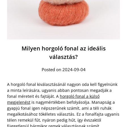
Milyen horgoló fonal az ideális
választás?
Posted on 2024-09-04
A horgoló fonal kiválasztásánál nagyon oda kell figyelnünk
a minta leírására, ugyanis abban pontosan megadják a
fonal méreteit és fajtáját. A
horgoló fonal a külső
megjelenést
is nagymértékben befolyásolja. Manapság a
gyapjú fonal igen népszerűnek számít, ami a téli ruhák
megalkotásához tökéletes választás. Ez a fonalfajta ugyanis
télen remekül fűt, nyáron pedig hűt, így évszaktól
függetlenül bármikor remek választásnak számít.