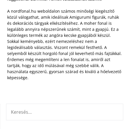
A nordfonal.hu weboldalon számos minőségi kiegészítő
közül válogathat, amik ideálisak Amigurumi figurák, ruhák
és dekorációs tárgyak elkészítéséhez. A moher fonal is
legalább annyira népszerűnek számít, mint a gyapjú. Ez a
különleges termék az angóra kecske gyapjából készül.
Sokkal keményebb, ezért nemezeléshez nem a
legideálisabb választás. Viszont remekül festhető. A
selyemből készült horgoló fonal jól keverhető más fajtákkal.
Érdemes még megemlíteni a len fonalat is, amiről azt
tartják, hogy az idő múlásával még szebbé válik. A
használata egyszerű, gyorsan szárad és kiváló a hőelvezető
képessége.
KERESÉS: