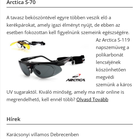
Arctica S-70
A tavasz beköszöntével egyre többen veszik elő a
kerékpárokat, amely igazi élményt nyújt, de ebben az
esetben fokozottan kell figyelnünk szemeink egészségére.
Az Arctica S-119
napszemüveg a
polikarbonát
lencséjének
köszönhetően
megvédi
szemünk a káros
UV sugaraktól. Kiváló minőség, amely ma már online is
megrendelhető, kell ennél több?
Olvasd Tovább
Hírek
Karácsonyi villamos Debrecenben