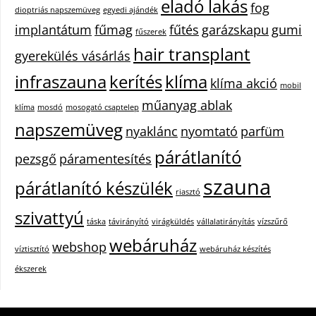
eladó lakás
fog
dioptriás napszemüveg
egyedi ajándék
implantátum
fűmag
fűtés
garázskapu
gumi
fűszerek
hair transplant
gyerekülés vásárlás
infraszauna
kerítés
klíma
klíma akció
mobil
műanyag ablak
klíma
mosdó
mosogató csaptelep
napszemüveg
nyaklánc
nyomtató
parfüm
párátlanító
pezsgő
páramentesítés
szauna
párátlanító készülék
riasztó
szivattyú
táska
távirányító
virágküldés
vállalatirányítás
vízszűrő
webáruház
webshop
víztisztító
webáruház készítés
ékszerek