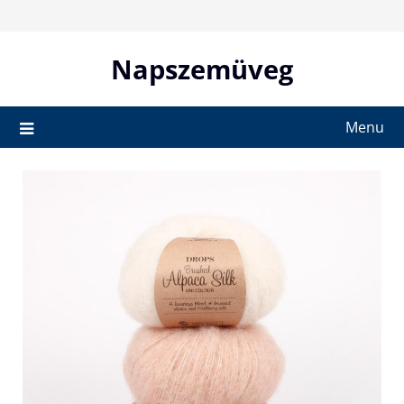
Skip
to
content
Napszemüveg
Menu