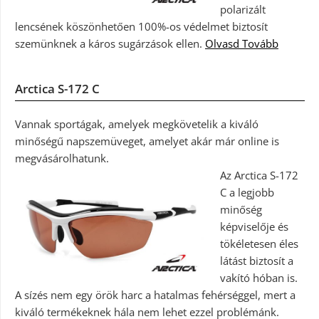
polarizált
lencsének köszönhetően 100%-os védelmet biztosít
szemünknek a káros sugárzások ellen.
Olvasd Tovább
Arctica S-172 C
Vannak sportágak, amelyek megkövetelik a kiváló
minőségű napszemüveget, amelyet akár már online is
megvásárolhatunk.
Az Arctica S-172
C a legjobb
minőség
képviselője és
tökéletesen éles
látást biztosít a
vakító hóban is.
A sízés nem egy örök harc a hatalmas fehérséggel, mert a
kiváló termékeknek hála nem lehet ezzel problémánk.