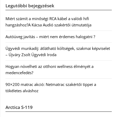
Legutóbbi bejegyzések
Miért számít a minőségi RCA kábel a valódi hifi
hangzáshoz?A Kácsa Audió szakértői útmutatója
Autóüveg javítás – miért nem érdemes halogatni ?
Ügyvédi munkadíj: átlátható költségek, szakmai képviselet
– Újváry Zsolt Ügyvédi Iroda
Hogyan növelheti az otthoni wellness élményét a
medencefedés?
90×200 matrac akció: Netmatrac szakértői tippei a
tökéletes alváshoz
Arctica S-119