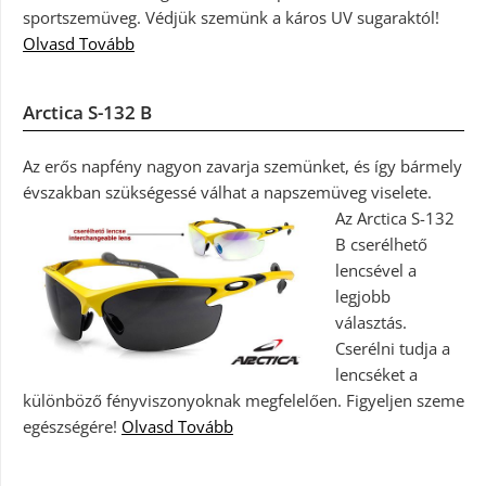
sportszemüveg. Védjük szemünk a káros UV sugaraktól!
Olvasd Tovább
Arctica S-132 B
Az erős napfény nagyon zavarja szemünket, és így bármely
évszakban szükségessé válhat a napszemüveg viselete.
Az Arctica S-132
B cserélhető
lencsével a
legjobb
választás.
Cserélni tudja a
lencséket a
különböző fényviszonyoknak megfelelően. Figyeljen szeme
egészségére!
Olvasd Tovább