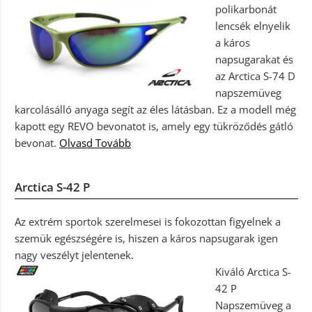
polikarbonát
lencsék elnyelik
a káros
napsugarakat és
az Arctica S-74 D
napszemüveg
karcolásálló anyaga segít az éles látásban. Ez a modell még
kapott egy REVO bevonatot is, amely egy tükröződés gátló
bevonat.
Olvasd Tovább
Arctica S-42 P
Az extrém sportok szerelmesei is fokozottan figyelnek a
szemük egészségére is, hiszen a káros napsugarak igen
nagy veszélyt jelentenek.
Kiváló Arctica S-
42 P
Napszemüveg a