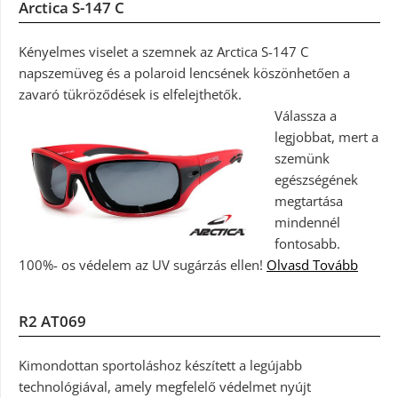
Arctica S-147 C
Kényelmes viselet a szemnek az Arctica S-147 C
napszemüveg és a polaroid lencsének köszönhetően a
zavaró tükröződések is elfelejthetők.
Válassza a
legjobbat, mert a
szemünk
egészségének
megtartása
mindennél
fontosabb.
100%- os védelem az UV sugárzás ellen!
Olvasd Tovább
R2 AT069
Kimondottan sportoláshoz készített a legújabb
technológiával, amely megfelelő védelmet nyújt