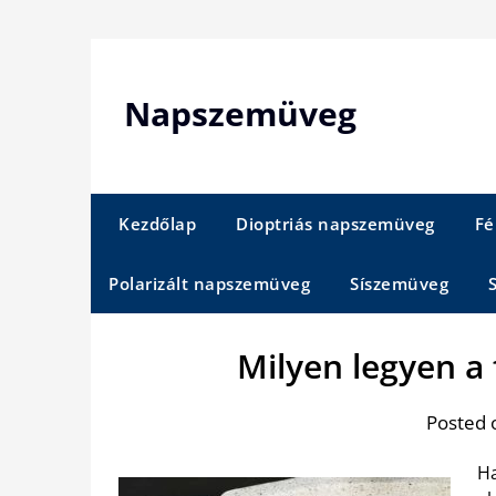
Skip
to
content
Napszemüveg
Kezdőlap
Dioptriás napszemüveg
Fé
Polarizált napszemüveg
Síszemüveg
Milyen legyen a
Posted 
Ha