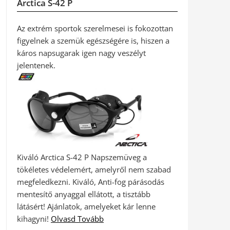
Arctica S-42 P
Az extrém sportok szerelmesei is fokozottan
figyelnek a szemük egészségére is, hiszen a
káros napsugarak igen nagy veszélyt
jelentenek.
Kiváló Arctica S-42 P Napszemüveg a
tökéletes védelemért, amelyről nem szabad
megfeledkezni. Kiváló, Anti-fog párásodás
mentesítő anyaggal ellátott, a tisztább
látásért! Ajánlatok, amelyeket kár lenne
kihagyni!
Olvasd Tovább