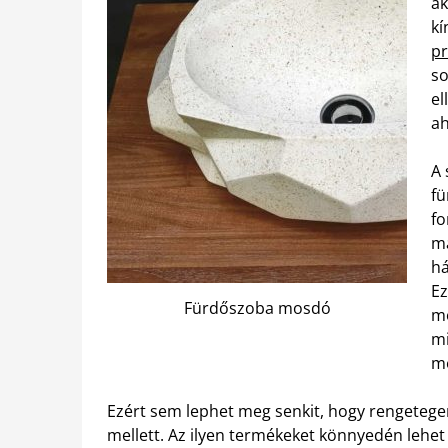
ak
kí
pr
so
el
ah
A 
fü
fo
ma
há
Ez
Fürdőszoba mosdó
mo
mi
mé
Ezért sem lephet meg senkit, hogy rengetegen
mellett. Az ilyen termékeket könnyedén lehe