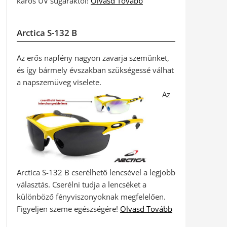
káros UV sugaraktól!
Olvasd Tovább
Arctica S-132 B
Az erős napfény nagyon zavarja szemünket,
és így bármely évszakban szükségessé válhat
a napszemüveg viselete.
Az
Arctica S-132 B cserélhető lencsével a legjobb
választás. Cserélni tudja a lencséket a
különböző fényviszonyoknak megfelelően.
Figyeljen szeme egészségére!
Olvasd Tovább