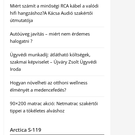
Miért számít a minőségi RCA kábel a valódi
hifi hangzáshoz?A Kácsa Audió szakértői
útmutatója
Autóüveg javítás – miért nem érdemes
halogatni ?
Ügyvédi munkadíj: átlátható költségek,
szakmai képviselet – Újváry Zsolt Ügyvédi
Iroda
Hogyan növelheti az otthoni wellness
élményét a medencefedés?
90×200 matrac akció: Netmatrac szakértői
tippei a tökéletes alváshoz
Arctica S-119