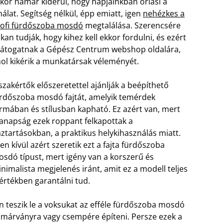
kor hamar kiderül, hogy napjainkban óriási a
nálat. Segítség nélkül, épp emiatt, igen
nehézkes a
ofi fürdőszoba mosdó
megtalálása. Szerencsére
kan tudják, hogy kihez kell ekkor fordulni, és ezért
látogatnak a Gépész Centrum webshop oldalára,
ol kikérik a munkatársak véleményét.
szakértők előszeretettel ajánlják a beépíthető
rdőszoba mosdó fajtát, amelyik temérdek
rmában és stílusban kapható. Ez azért van, mert
napság ezek roppant felkapottak a
ztartásokban, a praktikus helykihasználás miatt.
en kívül azért szeretik ezt a fajta fürdőszoba
sdó típust, mert igény van a korszerű és
nimalista megjelenés iránt, amit ez a modell teljes
rtékben garantálni tud.
 teszik le a voksukat az efféle fürdőszoba mosdó
t márványra vagy csempére építeni. Persze ezek a