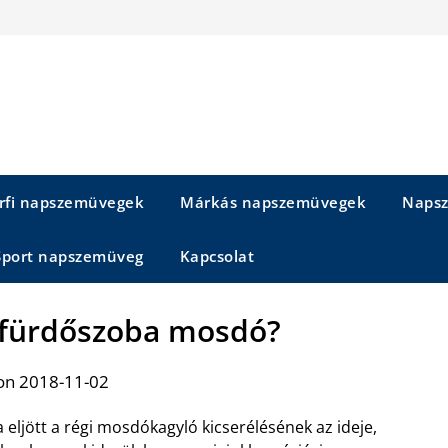
rfi napszemüvegek
Márkás napszemüvegek
Napsz
Sport napszemüveg
Kapcsolat
 fürdőszoba mosdó?
on 2018-11-02
 eljött a régi mosdókagyló kicserélésének az ideje,