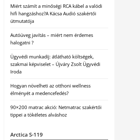
Miért számít a minőségi RCA kábel a valódi
hifi hangzáshoz?A Kácsa Audió szakértői
útmutatója
Autóüveg javítás – miért nem érdemes
halogatni ?
Ügyvédi munkadíj: átlátható költségek,
szakmai képviselet – Újváry Zsolt Ügyvédi
Iroda
Hogyan növelheti az otthoni wellness
élményét a medencefedés?
90×200 matrac akció: Netmatrac szakértői
tippei a tökéletes alváshoz
Arctica S-119