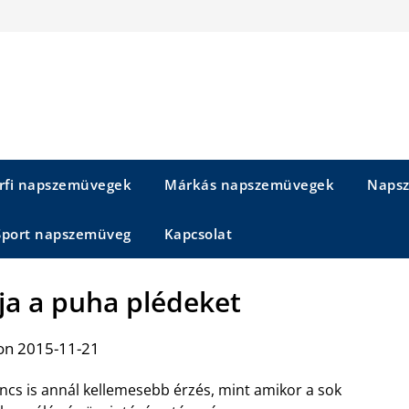
rfi napszemüvegek
Márkás napszemüvegek
Napsz
Sport napszemüveg
Kapcsolat
ja a puha plédeket
on 2015-11-21
ncs is annál kellemesebb érzés, mint amikor a sok