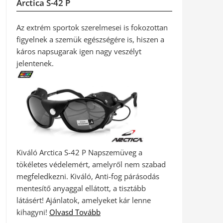
Arctica S-42 P
Az extrém sportok szerelmesei is fokozottan
figyelnek a szemük egészségére is, hiszen a
káros napsugarak igen nagy veszélyt
jelentenek.
Kiváló Arctica S-42 P Napszemüveg a
tökéletes védelemért, amelyről nem szabad
megfeledkezni. Kiváló, Anti-fog párásodás
mentesítő anyaggal ellátott, a tisztább
látásért! Ajánlatok, amelyeket kár lenne
kihagyni!
Olvasd Tovább