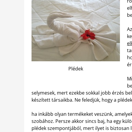
ro
el
be
Az
ke
el
ta
ho
ér
Plédek
Mi
be
selymesek, mert ezekbe sokkal jobb érzés be
készített társaikba. Ne feledjük, hogy a pléde
ha inkább olyan termékeket veszünk, amelyek
szobához. Persze akkor sincs baj, ha egy kül
plédek szempontjából, mert ilyet is biztosan 