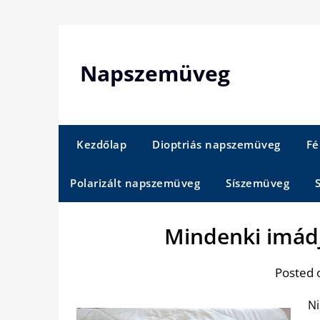
Skip
to
content
Napszemüveg
Kezdőlap
Dioptriás napszemüveg
Fé
Polarizált napszemüveg
Síszemüveg
Mindenki imád
Posted 
Ni