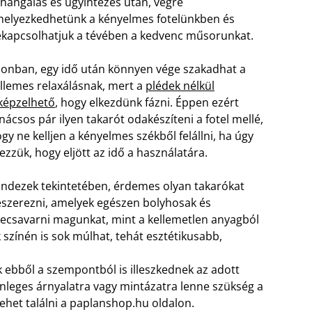
hangálás és ügyintézés után, végre
helyezkedhetünk a kényelmes fotelünkben és
kapcsolhatjuk a tévében a kedvenc műsorunkat.
onban, egy idő után könnyen vége szakadhat a
llemes relaxálásnak, mert a
plédek nélkül
képzelhető
, hogy elkezdünk fázni. Éppen ezért
nácsos pár ilyen takarót odakészíteni a fotel mellé,
gy ne kelljen a kényelmes székből felállni, ha úgy
ezzük, hogy eljött az idő a használatára.
ndezek tekintetében, érdemes olyan takarókat
szerezni, amelyek egészen bolyhosak és
lecsavarni magunkat, mint a kellemetlen anyagból
k színén is sok múlhat, tehát esztétikusabb,
 ebből a szempontból is illeszkednek az adott
önleges árnyalatra vagy mintázatra lenne szükség a
lehet találni a paplanshop.hu oldalon.