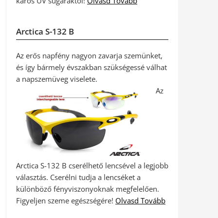
káros UV sugaraktól!
Olvasd Tovább
Arctica S-132 B
Az erős napfény nagyon zavarja szemünket,
és így bármely évszakban szükségessé válhat
a napszemüveg viselete.
Az
Arctica S-132 B cserélhető lencsével a legjobb
választás. Cserélni tudja a lencséket a
különböző fényviszonyoknak megfelelően.
Figyeljen szeme egészségére!
Olvasd Tovább