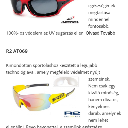
egészségének
megtartása
mindennél
fontosabb.
100%- os védelem az UV sugárzás ellen!
Olvasd Tovább
R2 AT069
Kimondottan sportoláshoz készített a legújabb
technológiával, amely megfelelő védelmet nyújt
szemeinek.
Nem csak egy
kiváló minőség,
hanem divatos,
kényelmes
darab, amelynek
nem lehet
ellenállni. Revo bevonattal, a szemünk egészsége