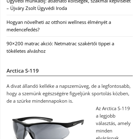
Ügyvédi munkadíj: átlátható költségek, szakmai képviselet
– Újváry Zsolt Ügyvédi Iroda
Hogyan növelheti az otthoni wellness élményét a
medencefedés?
90×200 matrac akció: Netmatrac szakértői tippei a
tökéletes alváshoz
Arctica S-119
A divat állandó kelléke a napszemüveg, de a legfontosabb,
hogy a szemünk egészségére figyeljünk sportolás közben,
de a szürke mindennapokon is.
Az Arctica S-119
a legjobb
választás, amely
minden
elvárásnak