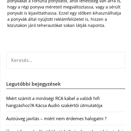
ponyvákat a Fortuna ponyvától, ahol lehetőség van arra is,
hogy a régi ponyva méreteit megváltoztassa, vagy a sérült
ponyvát is kijavíttathassa. Ezzel egy időben kihasználhatja
a ponyvák által nyújtott reklámfelületet is, hiszen a
közutakon járó teherautókat sokan látják naponta.
KERESÉS:
Legutóbbi bejegyzések
Miért számít a minőségi RCA kábel a valódi hifi
hangzáshoz?A Kácsa Audió szakértői útmutatója
Autóüveg javítás – miért nem érdemes halogatni ?