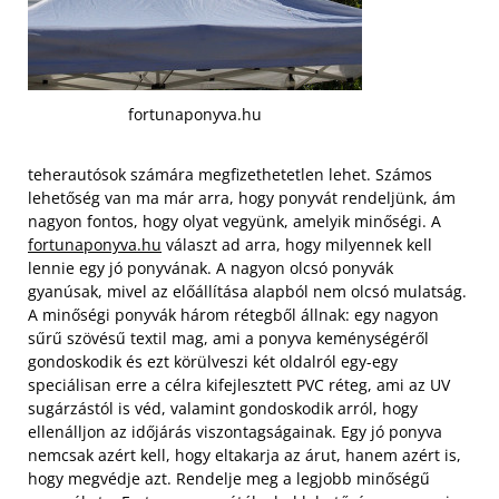
fortunaponyva.hu
teherautósok számára megfizethetetlen lehet. Számos
lehetőség van ma már arra, hogy ponyvát rendeljünk, ám
nagyon fontos, hogy olyat vegyünk, amelyik minőségi. A
fortunaponyva.hu
választ ad arra, hogy milyennek kell
lennie egy jó ponyvának. A nagyon olcsó ponyvák
gyanúsak, mivel az előállítása alapból nem olcsó mulatság.
A minőségi ponyvák három rétegből állnak: egy nagyon
sűrű szövésű textil mag, ami a ponyva keménységéről
gondoskodik és ezt körülveszi két oldalról egy-egy
speciálisan erre a célra kifejlesztett PVC réteg,
ami az UV
sugárzástól is véd, valamint gondoskodik arról, hogy
ellenálljon az időjárás viszontagságainak. Egy jó ponyva
nemcsak azért kell, hogy eltakarja az árut, hanem azért is,
hogy megvédje azt. Rendelje meg a legjobb minőségű