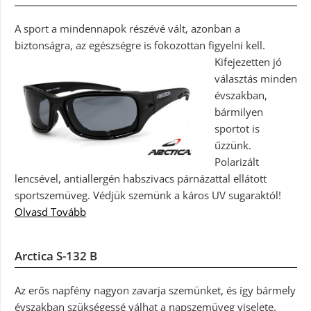
A sport a mindennapok részévé vált, azonban a
biztonságra, az egészségre is fokozottan figyelni kell.
Kifejezetten jó
választás minden
évszakban,
bármilyen
sportot is
űzzünk.
Polarizált
lencsével, antiallergén habszivacs párnázattal ellátott
sportszemüveg. Védjük szemünk a káros UV sugaraktól!
Olvasd Tovább
Arctica S-132 B
Az erős napfény nagyon zavarja szemünket, és így bármely
évszakban szükségessé válhat a napszemüveg viselete.