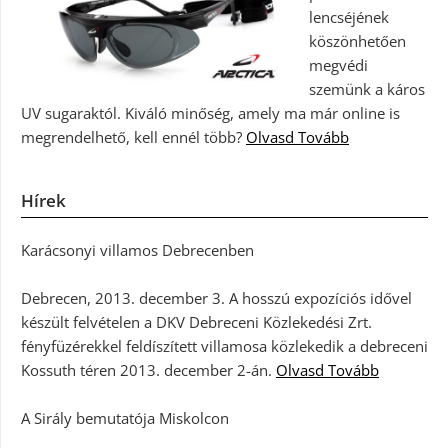
lencséjének
köszönhetően
megvédi
szemünk a káros
UV sugaraktól. Kiváló minőség, amely ma már online is
megrendelhető, kell ennél több?
Olvasd Tovább
Hírek
Karácsonyi villamos Debrecenben
Debrecen, 2013. december 3. A hosszú expozíciós idővel
készült felvételen a DKV Debreceni Közlekedési Zrt.
fényfüzérekkel feldíszített villamosa közlekedik a debreceni
Kossuth téren 2013. december 2-án.
Olvasd Tovább
A Sirály bemutatója Miskolcon