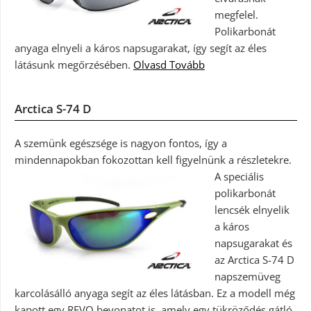
megfelel.
Polikarbonát
anyaga elnyeli a káros napsugarakat, így segít az éles
látásunk megőrzésében.
Olvasd Tovább
Arctica S-74 D
A szemünk egészsége is nagyon fontos, így a
mindennapokban fokozottan kell figyelnünk a részletekre.
A speciális
polikarbonát
lencsék elnyelik
a káros
napsugarakat és
az Arctica S-74 D
napszemüveg
karcolásálló anyaga segít az éles látásban. Ez a modell még
kapott egy REVO bevonatot is, amely egy tükröződés gátló