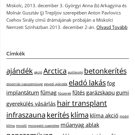
Miskolc, 2013. december 3. Györgyi Anna (b) Arkagyina és
Molnár Gusztáv (j) Trepljov szerepében Anton Pavlovics
Csehov Sirály című drámájának próbáján a Miskolci
Nemzeti Színházban 2013. december 2-án.
Olvasd Tovább
Címkék
ajándék
Arctica
betonkerítés
akció
autógumi
eladó lakás
fog
dioptriás napszemüveg
egyedi ajándék
implantátum
fűmag
fűtés
garázskapu
gumi
fűszerek
hair transplant
gyerekülés vásárlás
infraszauna
kerítés
klíma
klíma akció
mobil
műanyag ablak
klíma
mosdó
mosogató csaptelep