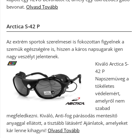
bevonat.
Olvasd Tovább
Arctica S-42 P
Az extrém sportok szerelmesei is fokozottan figyelnek a
szemük egészségére is, hiszen a káros napsugarak igen
nagy veszélyt jelentenek.
Kiváló Arctica S-
42 P
Napszemüveg a
tökéletes
védelemért,
amelyről nem
szabad
megfeledkezni. Kiváló, Anti-fog párásodás mentesítő
anyaggal ellátott, a tisztább látásért! Ajánlatok, amelyeket
kár lenne kihagyni!
Olvasd Tovább