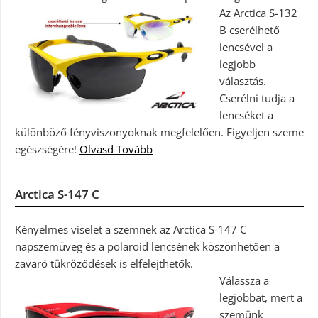
Az Arctica S-132
B cserélhető
lencsével a
legjobb
választás.
Cserélni tudja a
lencséket a
különböző fényviszonyoknak megfelelően. Figyeljen szeme
egészségére!
Olvasd Tovább
Arctica S-147 C
Kényelmes viselet a szemnek az Arctica S-147 C
napszemüveg és a polaroid lencsének köszönhetően a
zavaró tükröződések is elfelejthetők.
Válassza a
legjobbat, mert a
szemünk