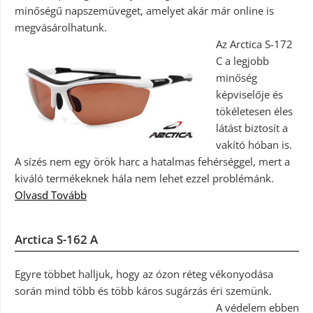
minőségű napszemüveget, amelyet akár már online is
megvásárolhatunk.
Az Arctica S-172
C a legjobb
minőség
képviselője és
tökéletesen éles
látást biztosít a
vakító hóban is.
A sízés nem egy örök harc a hatalmas fehérséggel, mert a
kiváló termékeknek hála nem lehet ezzel problémánk.
Olvasd Tovább
Arctica S-162 A
Egyre többet halljuk, hogy az ózon réteg vékonyodása
során mind több és több káros sugárzás éri szemünk.
A védelem ebben