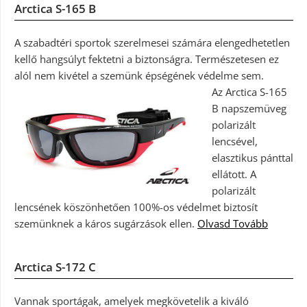
Arctica S-165 B
A szabadtéri sportok szerelmesei számára elengedhetetlen
kellő hangsúlyt fektetni a biztonságra. Természetesen ez
alól nem kivétel a szemünk épségének védelme sem.
Az Arctica S-165
B napszemüveg
polarizált
lencsével,
elasztikus pánttal
ellátott. A
polarizált
lencsének köszönhetően 100%-os védelmet biztosít
szemünknek a káros sugárzások ellen.
Olvasd Tovább
Arctica S-172 C
Vannak sportágak, amelyek megkövetelik a kiváló