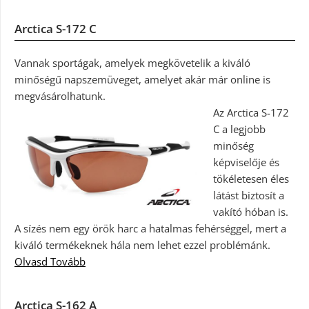
Arctica S-172 C
Vannak sportágak, amelyek megkövetelik a kiváló
minőségű napszemüveget, amelyet akár már online is
megvásárolhatunk.
Az Arctica S-172
C a legjobb
minőség
képviselője és
tökéletesen éles
látást biztosít a
vakító hóban is.
A sízés nem egy örök harc a hatalmas fehérséggel, mert a
kiváló termékeknek hála nem lehet ezzel problémánk.
Olvasd Tovább
Arctica S-162 A