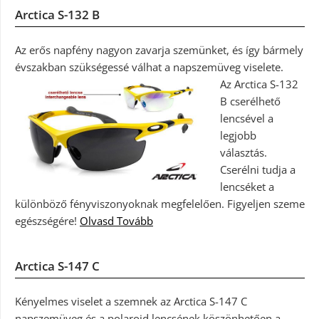
Arctica S-132 B
Az erős napfény nagyon zavarja szemünket, és így bármely
évszakban szükségessé válhat a napszemüveg viselete.
Az Arctica S-132
B cserélhető
lencsével a
legjobb
választás.
Cserélni tudja a
lencséket a
különböző fényviszonyoknak megfelelően. Figyeljen szeme
egészségére!
Olvasd Tovább
Arctica S-147 C
Kényelmes viselet a szemnek az Arctica S-147 C
napszemüveg és a polaroid lencsének köszönhetően a