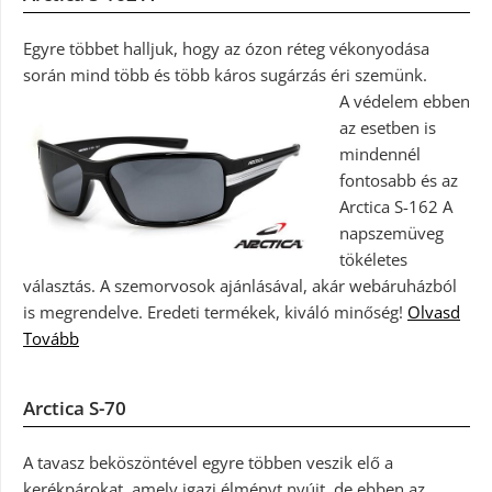
Egyre többet halljuk, hogy az ózon réteg vékonyodása
során mind több és több káros sugárzás éri szemünk.
A védelem ebben
az esetben is
mindennél
fontosabb és az
Arctica S-162 A
napszemüveg
tökéletes
választás. A szemorvosok ajánlásával, akár webáruházból
is megrendelve. Eredeti termékek, kiváló minőség!
Olvasd
Tovább
Arctica S-70
A tavasz beköszöntével egyre többen veszik elő a
kerékpárokat, amely igazi élményt nyújt, de ebben az