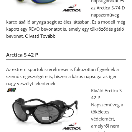
napsugarakat és
az Arctica S-74 D
napszemüveg
karcolásálló anyaga segít az éles látásban. Ez a modell még
kapott egy REVO bevonatot is, amely egy tükröződés gátló
bevonat.
Olvasd Tovább
Arctica S-42 P
Az extrém sportok szerelmesei is fokozottan figyelnek a
szemük egészségére is, hiszen a káros napsugarak igen
nagy veszélyt jelentenek.
Kiváló Arctica S-
42 P
Napszemüveg a
tökéletes
védelemért,
amelyről nem