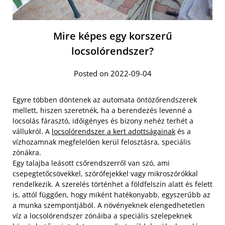
Mire képes egy korszerű
locsolórendszer?
Posted on 2022-09-04
Egyre többen döntenek az automata öntözőrendszerek
mellett, hiszen szeretnék, ha a berendezés levenné a
locsolás fárasztó, időigényes és bizony nehéz terhét a
vállukról. A
locsolórendszer a kert adottságainak
és a
vízhozamnak megfelelően kerül felosztásra, speciális
zónákra.
Egy talajba leásott csőrendszerről van szó, ami
csepegtetőcsövekkel, szórófejekkel vagy mikroszórókkal
rendelkezik. A szerelés történhet a földfelszín alatt és felett
is, attól függően, hogy miként hatékonyabb, egyszerűbb az
a munka szempontjából. A növényeknek elengedhetetlen
víz a locsolórendszer zónáiba a speciális szelepeknek