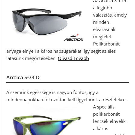
Az Arctica S-119
a legjobb
választás, amely
minden
elvárásnak
megfelel.
Polikarbonát
anyaga elnyeli a káros napsugarakat, így segít az éles
látásunk megőrzésében.
Olvasd Tovább
Arctica S-74 D
A szemünk egészsége is nagyon fontos, így a
mindennapokban fokozottan kell figyelnünk a részletekre.
A speciális
polikarbonát
lencsék elnyelik
a káros