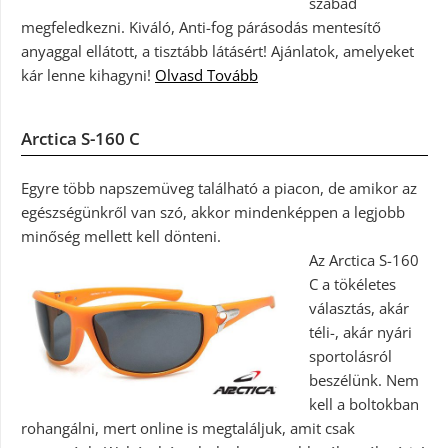
szabad
megfeledkezni. Kiváló, Anti-fog párásodás mentesítő
anyaggal ellátott, a tisztább látásért! Ajánlatok, amelyeket
kár lenne kihagyni!
Olvasd Tovább
Arctica S-160 C
Egyre több napszemüveg található a piacon, de amikor az
egészségünkről van szó, akkor mindenképpen a legjobb
minőség mellett kell dönteni.
Az Arctica S-160
C a tökéletes
választás, akár
téli-, akár nyári
sportolásról
beszélünk. Nem
kell a boltokban
rohangálni, mert online is megtaláljuk, amit csak