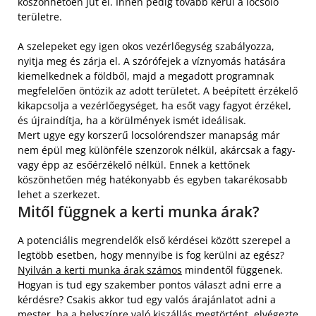
köszönhetően jut el. Innen pedig tovább kerül a locsoló
területre.
A szelepeket egy igen okos vezérlőegység szabályozza,
nyitja meg és zárja el. A szórófejek a víznyomás hatására
kiemelkednek a földből, majd a megadott programnak
megfelelően öntözik az adott területet. A beépített érzékelő
kikapcsolja a vezérlőegységet, ha esőt vagy fagyot érzékel,
és újraindítja, ha a körülmények ismét ideálisak.
Mert ugye egy korszerű locsolórendszer manapság már
nem épül meg különféle szenzorok nélkül, akárcsak a fagy-
vagy épp az esőérzékelő nélkül. Ennek a kettőnek
köszönhetően még hatékonyabb és egyben takarékosabb
lehet a szerkezet.
Mitől függnek a kerti munka árak?
A potenciális megrendelők első kérdései között szerepel a
legtöbb esetben, hogy mennyibe is fog kerülni az egész?
Nyilván a kerti munka árak számos
mindentől függenek.
Hogyan is tud egy szakember pontos választ adni erre a
kérdésre? Csakis akkor tud egy valós árajánlatot adni a
mester, ha a helyszínre való kiszállás megtörtént, elvégezte