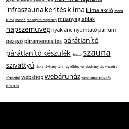
infraszauna
kerítés
klíma
klíma akció
mobil
műanyag ablak
klíma
mosdó
mosogató csaptelep
napszemüveg
nyaklánc
nyomtató
parfüm
párátlanító
pezsgő
páramentesítés
szauna
párátlanító készülék
riasztó
szivattyú
táska
távirányító
virágküldés
vállalatirányítás
vízszűrő
webáruház
webshop
víztisztító
webáruház készítés
ékszerek