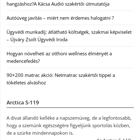
hangzáshoz?A Kácsa Audió szakértői útmutatója
Autóüveg javítás – miért nem érdemes halogatni ?
Ügyvédi munkadíj: átlátható költségek, szakmai képviselet
– Újváry Zsolt Ügyvédi Iroda
Hogyan növelheti az otthoni wellness élményét a
medencefedés?
90×200 matrac akció: Netmatrac szakértői tippei a
tökéletes alváshoz
Arctica S-119
A divat állandó kelléke a napszemüveg, de a legfontosabb,
hogy a szemünk egészségére figyeljünk sportolás közben,
de a szürke mindennapokon is.