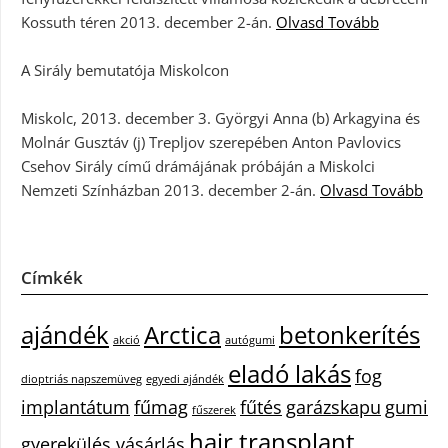
Kossuth téren 2013. december 2-án.
Olvasd Tovább
A Sirály bemutatója Miskolcon
Miskolc, 2013. december 3. Györgyi Anna (b) Arkagyina és
Molnár Gusztáv (j) Trepljov szerepében Anton Pavlovics
Csehov Sirály című drámájának próbáján a Miskolci
Nemzeti Színházban 2013. december 2-án.
Olvasd Tovább
Címkék
ajándék
Arctica
betonkerítés
akció
autógumi
eladó lakás
fog
dioptriás napszemüveg
egyedi ajándék
implantátum
fűmag
fűtés
garázskapu
gumi
fűszerek
hair transplant
gyerekülés vásárlás