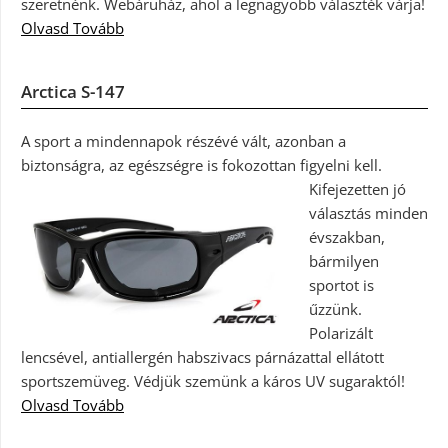
szeretnénk. Webáruház, ahol a legnagyobb választék várja!
Olvasd Tovább
Arctica S-147
A sport a mindennapok részévé vált, azonban a
biztonságra, az egészségre is fokozottan figyelni kell.
Kifejezetten jó
választás minden
évszakban,
bármilyen
sportot is
űzzünk.
Polarizált
lencsével, antiallergén habszivacs párnázattal ellátott
sportszemüveg. Védjük szemünk a káros UV sugaraktól!
Olvasd Tovább