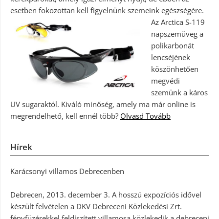
esetben fokozottan kell figyelnünk szemeink egészségére.
Az Arctica S-119
napszemüveg a
polikarbonát
lencséjének
köszönhetően
megvédi
szemünk a káros
UV sugaraktól. Kiváló minőség, amely ma már online is
megrendelhető, kell ennél több?
Olvasd Tovább
Hírek
Karácsonyi villamos Debrecenben
Debrecen, 2013. december 3. A hosszú expozíciós idővel
készült felvételen a DKV Debreceni Közlekedési Zrt.
fényfüzérekkel feldíszített villamosa közlekedik a debreceni