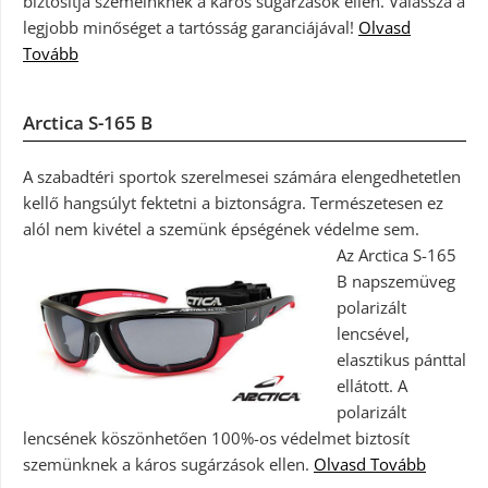
biztosítja szemeinknek a káros sugárzások ellen. Válassza a
legjobb minőséget a tartósság garanciájával!
Olvasd
Tovább
Arctica S-165 B
A szabadtéri sportok szerelmesei számára elengedhetetlen
kellő hangsúlyt fektetni a biztonságra. Természetesen ez
alól nem kivétel a szemünk épségének védelme sem.
Az Arctica S-165
B napszemüveg
polarizált
lencsével,
elasztikus pánttal
ellátott. A
polarizált
lencsének köszönhetően 100%-os védelmet biztosít
szemünknek a káros sugárzások ellen.
Olvasd Tovább