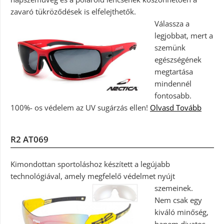
zavaró tükröződések is elfelejthetők.
Válassza a
legjobbat, mert a
szemünk
egészségének
megtartása
mindennél
fontosabb.
100%- os védelem az UV sugárzás ellen!
Olvasd Tovább
R2 AT069
Kimondottan sportoláshoz készített a legújabb
technológiával, amely megfelelő védelmet nyújt
szemeinek.
Nem csak egy
kiváló minőség,
hanem divatos,