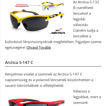
Az Arctica S-132
B cserélhető
lencsével a
legjobb
választás.
Cserélni tudja a
lencséket a
különböző fényviszonyoknak megfelelően. Figyeljen szeme
egészségére!
Olvasd Tovább
Arctica S-147 C
Kényelmes viselet a szemnek az Arctica S-147 C
napszemüveg és a polaroid lencsének köszönhetően a
zavaró tükröződések is elfelejthetők.
Válassza a
legjobbat, mert a
szemünk