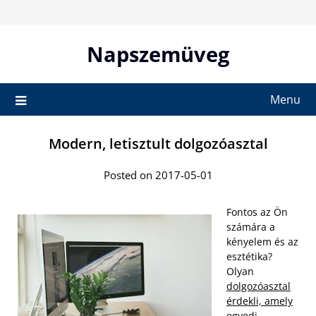
Skip
to
content
Napszemüveg
Menu
Modern, letisztult dolgozóasztal
Posted on 2017-05-01
Fontos az Ön
számára a
kényelem és az
esztétika?
Olyan
dolgozóasztal
érdekli, amely
egyedi