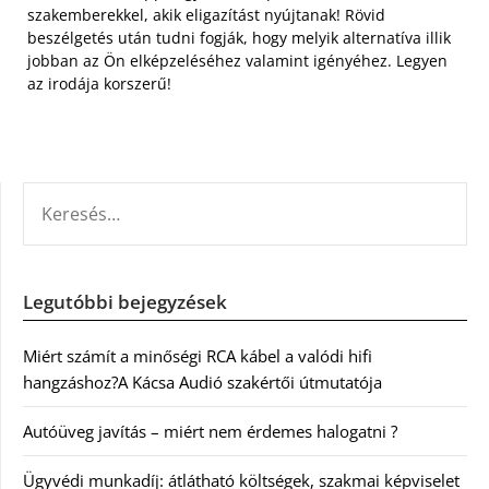
szakemberekkel, akik eligazítást nyújtanak! Rövid
beszélgetés után tudni fogják, hogy melyik alternatíva illik
jobban az Ön elképzeléséhez valamint igényéhez. Legyen
az irodája korszerű!
KERESÉS:
Legutóbbi bejegyzések
Miért számít a minőségi RCA kábel a valódi hifi
hangzáshoz?A Kácsa Audió szakértői útmutatója
Autóüveg javítás – miért nem érdemes halogatni ?
Ügyvédi munkadíj: átlátható költségek, szakmai képviselet