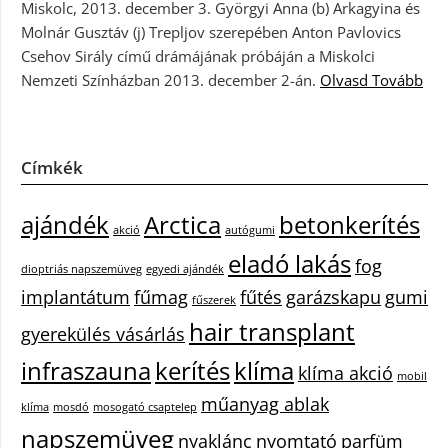
Miskolc, 2013. december 3. Györgyi Anna (b) Arkagyina és
Molnár Gusztáv (j) Trepljov szerepében Anton Pavlovics
Csehov Sirály című drámájának próbáján a Miskolci
Nemzeti Színházban 2013. december 2-án.
Olvasd Tovább
Címkék
ajándék
Arctica
betonkerítés
akció
autógumi
eladó lakás
fog
dioptriás napszemüveg
egyedi ajándék
implantátum
fűmag
fűtés
garázskapu
gumi
fűszerek
hair transplant
gyerekülés vásárlás
infraszauna
kerítés
klíma
klíma akció
mobil
műanyag ablak
klíma
mosdó
mosogató csaptelep
napszemüveg
nyaklánc
nyomtató
parfüm