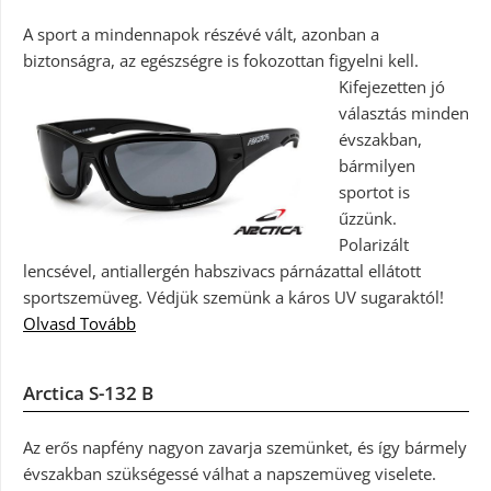
A sport a mindennapok részévé vált, azonban a
biztonságra, az egészségre is fokozottan figyelni kell.
Kifejezetten jó
választás minden
évszakban,
bármilyen
sportot is
űzzünk.
Polarizált
lencsével, antiallergén habszivacs párnázattal ellátott
sportszemüveg. Védjük szemünk a káros UV sugaraktól!
Olvasd Tovább
Arctica S-132 B
Az erős napfény nagyon zavarja szemünket, és így bármely
évszakban szükségessé válhat a napszemüveg viselete.