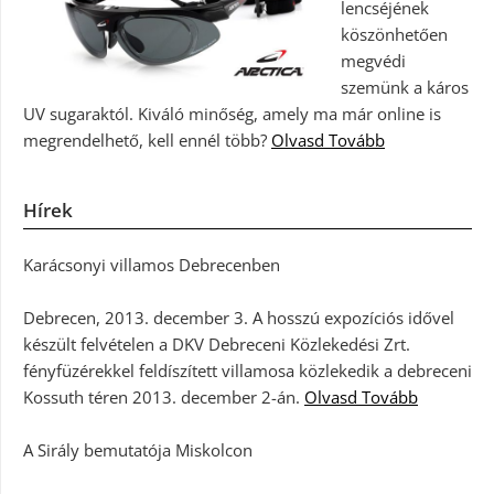
lencséjének
köszönhetően
megvédi
szemünk a káros
UV sugaraktól. Kiváló minőség, amely ma már online is
megrendelhető, kell ennél több?
Olvasd Tovább
Hírek
Karácsonyi villamos Debrecenben
Debrecen, 2013. december 3. A hosszú expozíciós idővel
készült felvételen a DKV Debreceni Közlekedési Zrt.
fényfüzérekkel feldíszített villamosa közlekedik a debreceni
Kossuth téren 2013. december 2-án.
Olvasd Tovább
A Sirály bemutatója Miskolcon