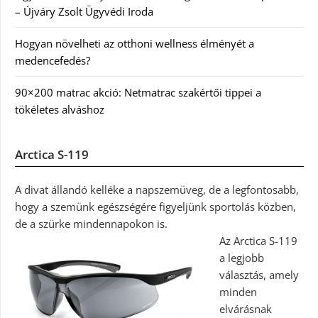
– Újváry Zsolt Ügyvédi Iroda
Hogyan növelheti az otthoni wellness élményét a
medencefedés?
90×200 matrac akció: Netmatrac szakértői tippei a
tökéletes alváshoz
Arctica S-119
A divat állandó kelléke a napszemüveg, de a legfontosabb,
hogy a szemünk egészségére figyeljünk sportolás közben,
de a szürke mindennapokon is.
Az Arctica S-119
a legjobb
választás, amely
minden
elvárásnak