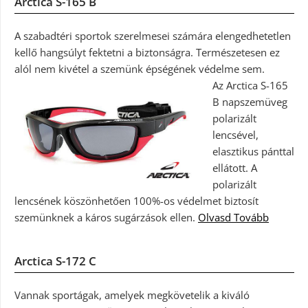
Arctica S-165 B
A szabadtéri sportok szerelmesei számára elengedhetetlen
kellő hangsúlyt fektetni a biztonságra. Természetesen ez
alól nem kivétel a szemünk épségének védelme sem.
Az Arctica S-165
B napszemüveg
polarizált
lencsével,
elasztikus pánttal
ellátott. A
polarizált
lencsének köszönhetően 100%-os védelmet biztosít
szemünknek a káros sugárzások ellen.
Olvasd Tovább
Arctica S-172 C
Vannak sportágak, amelyek megkövetelik a kiváló