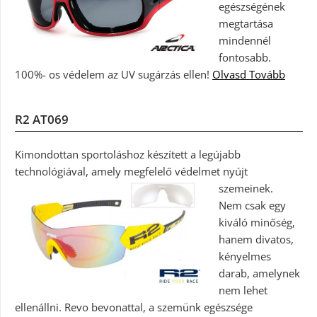
egészségének
megtartása
mindennél
fontosabb.
100%- os védelem az UV sugárzás ellen!
Olvasd Tovább
R2 AT069
Kimondottan sportoláshoz készített a legújabb
technológiával, amely megfelelő védelmet nyújt
szemeinek.
Nem csak egy
kiváló minőség,
hanem divatos,
kényelmes
darab, amelynek
nem lehet
ellenállni. Revo bevonattal, a szemünk egészsége