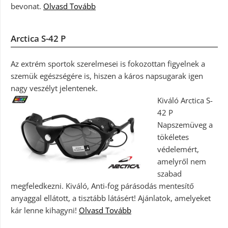
bevonat.
Olvasd Tovább
Arctica S-42 P
Az extrém sportok szerelmesei is fokozottan figyelnek a
szemük egészségére is, hiszen a káros napsugarak igen
nagy veszélyt jelentenek.
Kiváló Arctica S-
42 P
Napszemüveg a
tökéletes
védelemért,
amelyről nem
szabad
megfeledkezni. Kiváló, Anti-fog párásodás mentesítő
anyaggal ellátott, a tisztább látásért! Ajánlatok, amelyeket
kár lenne kihagyni!
Olvasd Tovább