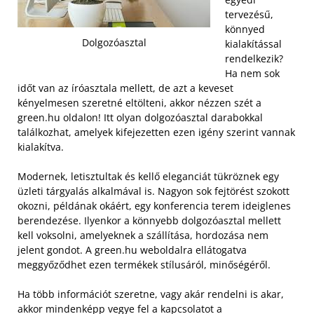
tervezésű,
könnyed
Dolgozóasztal
kialakítással
rendelkezik?
Ha nem sok
időt van az íróasztala mellett, de azt a keveset
kényelmesen szeretné eltölteni, akkor nézzen szét a
green.hu oldalon! Itt olyan dolgozóasztal darabokkal
találkozhat, amelyek kifejezetten ezen igény szerint vannak
kialakítva.
Modernek, letisztultak és kellő eleganciát tükröznek egy
üzleti tárgyalás alkalmával is. Nagyon sok fejtörést szokott
okozni, példának okáért, egy konferencia terem ideiglenes
berendezése. Ilyenkor a könnyebb dolgozóasztal mellett
kell voksolni, amelyeknek a szállítása, hordozása nem
jelent gondot. A green.hu weboldalra ellátogatva
meggyőződhet ezen termékek stílusáról, minőségéről.
Ha több információt szeretne, vagy akár rendelni is akar,
akkor mindenképp vegye fel a kapcsolatot a