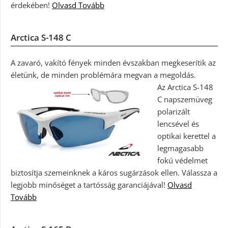
érdekében!
Olvasd Tovább
Arctica S-148 C
A zavaró, vakító fények minden évszakban megkeserítik az
életünk, de minden problémára megvan a megoldás.
Az Arctica S-148
C napszemüveg
polarizált
lencsével és
optikai kerettel a
legmagasabb
fokú védelmet
biztosítja szemeinknek a káros sugárzások ellen. Válassza a
legjobb minőséget a tartósság garanciájával!
Olvasd
Tovább