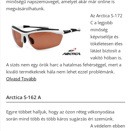
minőségű napszemüveget, amelyet akár már online is
megvásárolhatunk.
Az Arctica S-172
C a legjobb
minőség
képviselője és
tökéletesen éles
látást biztosít a
vakító hóban is.
A sízés nem egy örök harc a hatalmas fehérséggel, mert a
kiváló termékeknek hála nem lehet ezzel problémánk.
Olvasd Tovább
Arctica S-162 A
Egyre többet halljuk, hogy az ózon réteg vékonyodása
során mind több és több káros sugárzás éri szemünk.
A védelem ebben