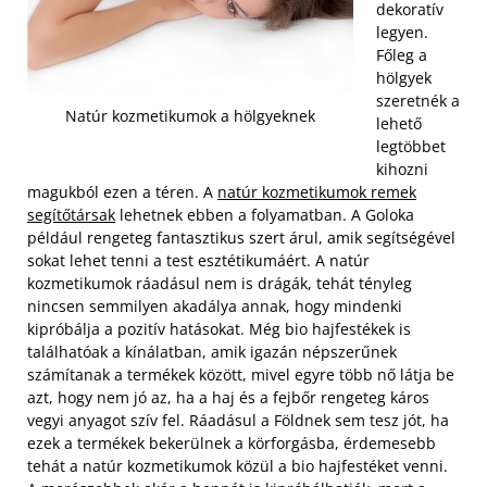
dekoratív
legyen.
Főleg a
hölgyek
szeretnék a
Natúr kozmetikumok a hölgyeknek
lehető
legtöbbet
kihozni
magukból ezen a téren. A
natúr kozmetikumok remek
segítőtársak
lehetnek ebben a folyamatban. A Goloka
például rengeteg fantasztikus szert árul, amik segítségével
sokat lehet tenni a test esztétikumáért. A natúr
kozmetikumok ráadásul nem is drágák, tehát tényleg
nincsen semmilyen akadálya annak, hogy mindenki
kipróbálja a pozitív hatásokat. Még bio hajfestékek is
találhatóak a kínálatban, amik igazán népszerűnek
számítanak a termékek között, mivel egyre több nő látja be
azt, hogy nem jó az, ha a haj és a fejbőr rengeteg káros
vegyi anyagot szív fel.
Ráadásul a Földnek sem tesz jót, ha
ezek a termékek bekerülnek a körforgásba, érdemesebb
tehát a natúr kozmetikumok közül a bio hajfestéket venni.