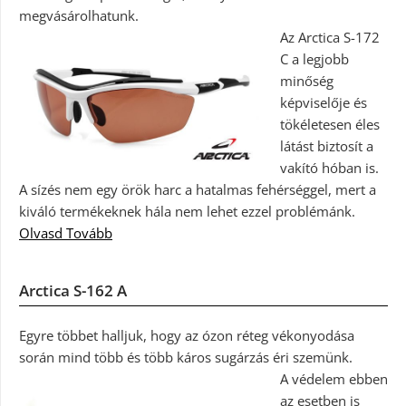
megvásárolhatunk.
Az Arctica S-172
C a legjobb
minőség
képviselője és
tökéletesen éles
látást biztosít a
vakító hóban is.
A sízés nem egy örök harc a hatalmas fehérséggel, mert a
kiváló termékeknek hála nem lehet ezzel problémánk.
Olvasd Tovább
Arctica S-162 A
Egyre többet halljuk, hogy az ózon réteg vékonyodása
során mind több és több káros sugárzás éri szemünk.
A védelem ebben
az esetben is