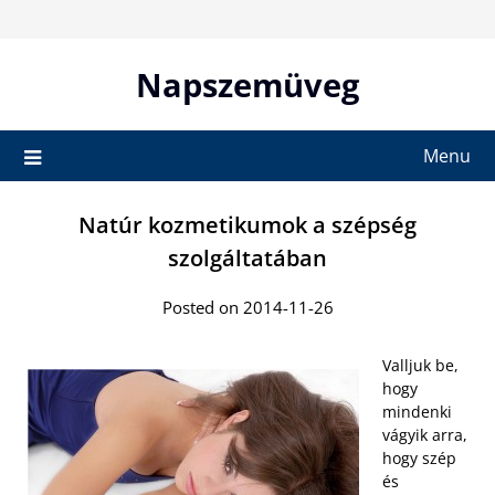
Skip
to
content
Napszemüveg
Menu
Natúr kozmetikumok a szépség
szolgáltatában
Posted on 2014-11-26
Valljuk be,
hogy
mindenki
vágyik arra,
hogy szép
és