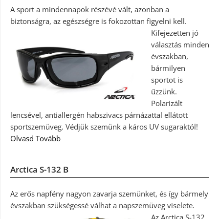
A sport a mindennapok részévé vált, azonban a
biztonságra, az egészségre is fokozottan figyelni kell.
Kifejezetten jó
választás minden
évszakban,
bármilyen
sportot is
űzzünk.
Polarizált
lencsével, antiallergén habszivacs párnázattal ellátott
sportszemüveg. Védjük szemünk a káros UV sugaraktól!
Olvasd Tovább
Arctica S-132 B
Az erős napfény nagyon zavarja szemünket, és így bármely
évszakban szükségessé válhat a napszemüveg viselete.
Az Arctica S-132