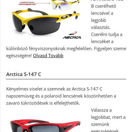
B cserélhető
lencsével a
legjobb
választás.
Cserélni tudja a
lencséket a
különböző fényviszonyoknak megfelelően. Figyeljen szeme
egészségére!
Olvasd Tovább
Arctica S-147 C
Kényelmes viselet a szemnek az Arctica S-147 C
napszemüveg és a polaroid lencsének köszönhetően a
zavaró tükröződések is elfelejthetők.
Válassza a
legjobbat, mert a
szemünk
egészségének