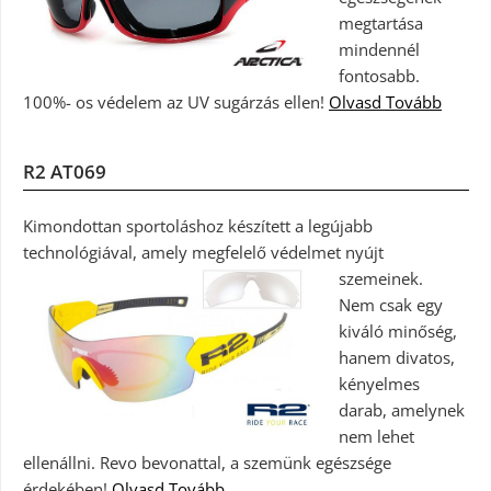
megtartása
mindennél
fontosabb.
100%- os védelem az UV sugárzás ellen!
Olvasd Tovább
R2 AT069
Kimondottan sportoláshoz készített a legújabb
technológiával, amely megfelelő védelmet nyújt
szemeinek.
Nem csak egy
kiváló minőség,
hanem divatos,
kényelmes
darab, amelynek
nem lehet
ellenállni. Revo bevonattal, a szemünk egészsége
érdekében!
Olvasd Tovább