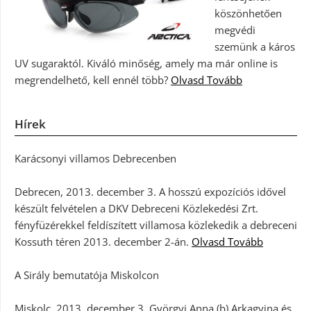
köszönhetően
megvédi
szemünk a káros
UV sugaraktól. Kiváló minőség, amely ma már online is
megrendelhető, kell ennél több?
Olvasd Tovább
Hírek
Karácsonyi villamos Debrecenben
Debrecen, 2013. december 3. A hosszú expozíciós idővel
készült felvételen a DKV Debreceni Közlekedési Zrt.
fényfüzérekkel feldíszített villamosa közlekedik a debreceni
Kossuth téren 2013. december 2-án.
Olvasd Tovább
A Sirály bemutatója Miskolcon
Miskolc, 2013. december 3. Györgyi Anna (b) Arkagyina és