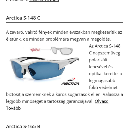
Arctica S-148 C
A zavaró, vakító fények minden évszakban megkeserítik az
életünk, de minden problémára megvan a megoldás.
Az Arctica S-148
C napszemüveg
polarizált
lencsével és
optikai kerettel a
legmagasabb
fokú védelmet
biztosítja szemeinknek a káros sugárzások ellen. Válassza a
legjobb minőséget a tartósság garanciájával!
Olvasd
Tovább
Arctica S-165 B