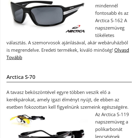
mindennél
fontosabb és az
Arctica S-162 A
napszemüveg
tökéletes
választás. A szemorvosok ajánlásával, akár webáruházból
is megrendelve. Eredeti termékek, kiváló minőség!
Olvasd
Tovább
Arctica S-70
A tavasz beköszöntével egyre többen veszik elő a
kerékpárokat, amely igazi élményt nyújt, de ebben az
esetben fokozottan kell figyelnünk szemeink egészségére.
Az Arctica S-119
napszemüveg a
polikarbonát
lencséjének