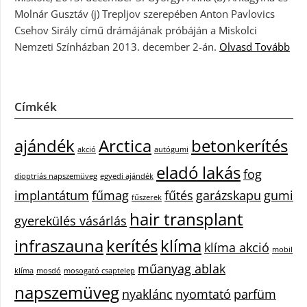
Molnár Gusztáv (j) Trepljov szerepében Anton Pavlovics
Csehov Sirály című drámájának próbáján a Miskolci
Nemzeti Színházban 2013. december 2-án.
Olvasd Tovább
Címkék
ajándék
Arctica
betonkerítés
akció
autógumi
eladó lakás
fog
dioptriás napszemüveg
egyedi ajándék
implantátum
fűmag
fűtés
garázskapu
gumi
fűszerek
hair transplant
gyerekülés vásárlás
infraszauna
kerítés
klíma
klíma akció
mobil
műanyag ablak
klíma
mosdó
mosogató csaptelep
napszemüveg
nyaklánc
nyomtató
parfüm