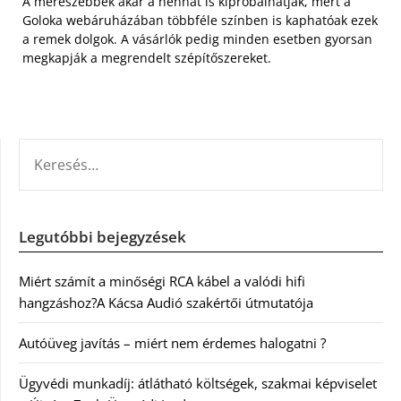
A merészebbek akár a hennát is kipróbálhatják, mert a
Goloka webáruházában többféle színben is kaphatóak ezek
a remek dolgok. A vásárlók pedig minden esetben gyorsan
megkapják a megrendelt szépítőszereket.
KERESÉS:
Legutóbbi bejegyzések
Miért számít a minőségi RCA kábel a valódi hifi
hangzáshoz?A Kácsa Audió szakértői útmutatója
Autóüveg javítás – miért nem érdemes halogatni ?
Ügyvédi munkadíj: átlátható költségek, szakmai képviselet