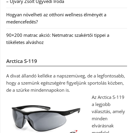
– Újváry Zsolt Ügyvédi Iroda
Hogyan növelheti az otthoni wellness élményét a
medencefedés?
90×200 matrac akció: Netmatrac szakértői tippei a
tökéletes alváshoz
Arctica S-119
A divat állandó kelléke a napszemüveg, de a legfontosabb,
hogy a szemünk egészségére figyeljünk sportolás közben,
de a szürke mindennapokon is.
Az Arctica S-119
a legjobb
választás, amely
minden
elvárásnak
megfelel.