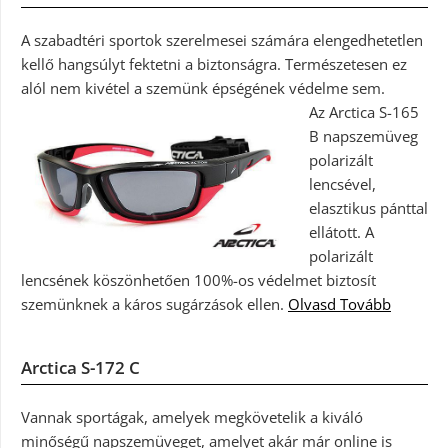
A szabadtéri sportok szerelmesei számára elengedhetetlen
kellő hangsúlyt fektetni a biztonságra. Természetesen ez
alól nem kivétel a szemünk épségének védelme sem.
Az Arctica S-165
B napszemüveg
polarizált
lencsével,
elasztikus pánttal
ellátott. A
polarizált
lencsének köszönhetően 100%-os védelmet biztosít
szemünknek a káros sugárzások ellen.
Olvasd Tovább
Arctica S-172 C
Vannak sportágak, amelyek megkövetelik a kiváló
minőségű napszemüveget, amelyet akár már online is