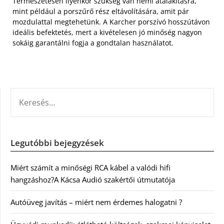
Természetesen ilyenkor szükség van némi átalakításra,
mint például a porszűrő rész eltávolítására, amit pár
mozdulattal megtehetünk. A Karcher porszívó hosszútávon
ideális befektetés, mert a kivételesen jó minőség nagyon
sokáig garantálni fogja a gondtalan használatot.
KERESÉS:
Legutóbbi bejegyzések
Miért számít a minőségi RCA kábel a valódi hifi
hangzáshoz?A Kácsa Audió szakértői útmutatója
Autóüveg javítás – miért nem érdemes halogatni ?