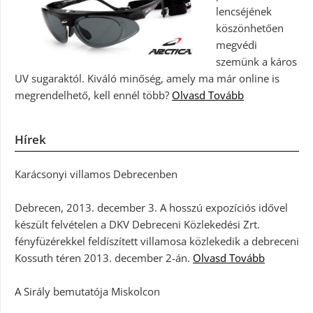
lencséjének
köszönhetően
megvédi
szemünk a káros
UV sugaraktól. Kiváló minőség, amely ma már online is
megrendelhető, kell ennél több?
Olvasd Tovább
Hírek
Karácsonyi villamos Debrecenben
Debrecen, 2013. december 3. A hosszú expozíciós idővel
készült felvételen a DKV Debreceni Közlekedési Zrt.
fényfüzérekkel feldíszített villamosa közlekedik a debreceni
Kossuth téren 2013. december 2-án.
Olvasd Tovább
A Sirály bemutatója Miskolcon