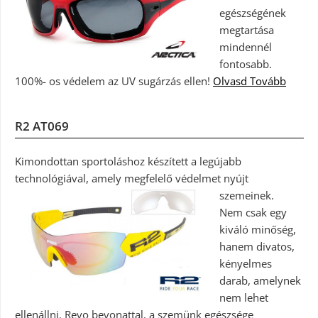
egészségének
megtartása
mindennél
fontosabb.
100%- os védelem az UV sugárzás ellen!
Olvasd Tovább
R2 AT069
Kimondottan sportoláshoz készített a legújabb
technológiával, amely megfelelő védelmet nyújt
szemeinek.
Nem csak egy
kiváló minőség,
hanem divatos,
kényelmes
darab, amelynek
nem lehet
ellenállni. Revo bevonattal, a szemünk egészsége