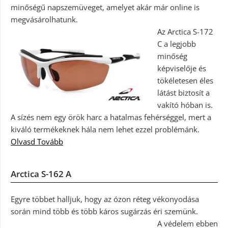
minőségű napszemüveget, amelyet akár már online is
megvásárolhatunk.
Az Arctica S-172
C a legjobb
minőség
képviselője és
tökéletesen éles
látást biztosít a
vakító hóban is.
A sízés nem egy örök harc a hatalmas fehérséggel, mert a
kiváló termékeknek hála nem lehet ezzel problémánk.
Olvasd Tovább
Arctica S-162 A
Egyre többet halljuk, hogy az ózon réteg vékonyodása
során mind több és több káros sugárzás éri szemünk.
A védelem ebben