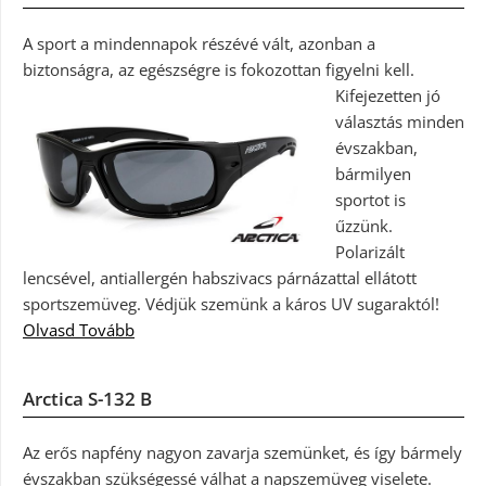
A sport a mindennapok részévé vált, azonban a
biztonságra, az egészségre is fokozottan figyelni kell.
Kifejezetten jó
választás minden
évszakban,
bármilyen
sportot is
űzzünk.
Polarizált
lencsével, antiallergén habszivacs párnázattal ellátott
sportszemüveg. Védjük szemünk a káros UV sugaraktól!
Olvasd Tovább
Arctica S-132 B
Az erős napfény nagyon zavarja szemünket, és így bármely
évszakban szükségessé válhat a napszemüveg viselete.