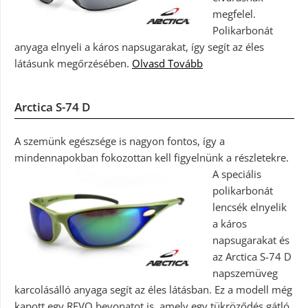
megfelel.
Polikarbonát
anyaga elnyeli a káros napsugarakat, így segít az éles
látásunk megőrzésében.
Olvasd Tovább
Arctica S-74 D
A szemünk egészsége is nagyon fontos, így a
mindennapokban fokozottan kell figyelnünk a részletekre.
A speciális
polikarbonát
lencsék elnyelik
a káros
napsugarakat és
az Arctica S-74 D
napszemüveg
karcolásálló anyaga segít az éles látásban. Ez a modell még
kapott egy REVO bevonatot is, amely egy tükröződés gátló