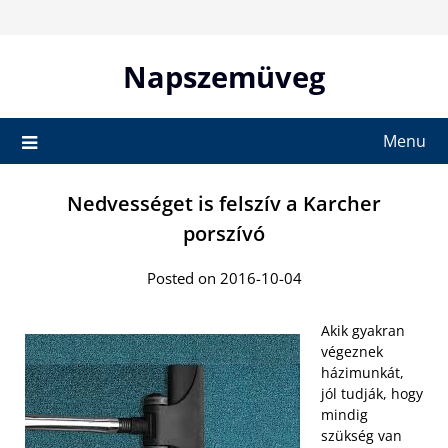
Skip
to
content
Napszemüveg
Menu
Nedvességet is felszív a Karcher
porszívó
Posted on 2016-10-04
Akik gyakran
végeznek
házimunkát,
jól tudják, hogy
mindig
szükség van