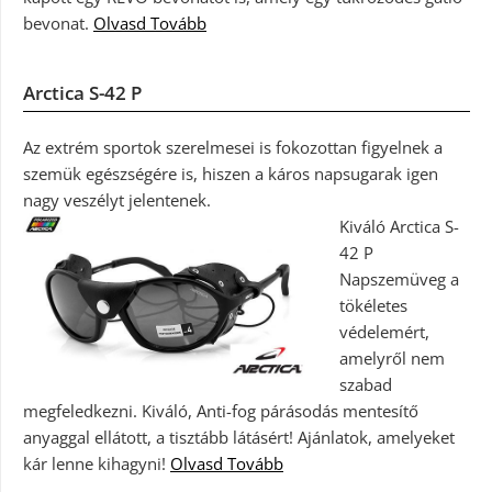
bevonat.
Olvasd Tovább
Arctica S-42 P
Az extrém sportok szerelmesei is fokozottan figyelnek a
szemük egészségére is, hiszen a káros napsugarak igen
nagy veszélyt jelentenek.
Kiváló Arctica S-
42 P
Napszemüveg a
tökéletes
védelemért,
amelyről nem
szabad
megfeledkezni. Kiváló, Anti-fog párásodás mentesítő
anyaggal ellátott, a tisztább látásért! Ajánlatok, amelyeket
kár lenne kihagyni!
Olvasd Tovább