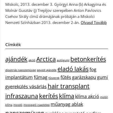
Miskolc, 2013. december 3. Györgyi Anna (b) Arkagyina és
Molnár Gusztáv (j) Trepljov szerepében Anton Pavlovics
Csehov Sirály című drámájának próbáján a Miskolci
Nemzeti Színházban 2013. december 2-án.
Olvasd Tovább
Címkék
ajándék
Arctica
betonkerítés
akció
autógumi
eladó lakás
fog
dioptriás napszemüveg
egyedi ajándék
implantátum
fűmag
fűtés
garázskapu
gumi
fűszerek
hair transplant
gyerekülés vásárlás
infraszauna
kerítés
klíma
klíma akció
mobil
műanyag ablak
klíma
mosdó
mosogató csaptelep
napszemüveg