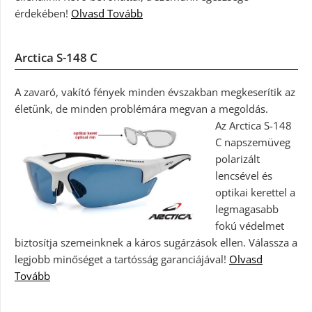
érdekében!
Olvasd Tovább
Arctica S-148 C
A zavaró, vakító fények minden évszakban megkeserítik az
életünk, de minden problémára megvan a megoldás.
Az Arctica S-148
C napszemüveg
polarizált
lencsével és
optikai kerettel a
legmagasabb
fokú védelmet
biztosítja szemeinknek a káros sugárzások ellen. Válassza a
legjobb minőséget a tartósság garanciájával!
Olvasd
Tovább