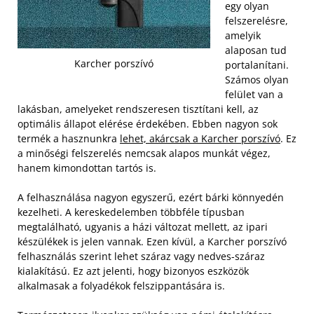
egy olyan
felszerelésre,
amelyik
alaposan tud
Karcher porszívó
portalanítani.
Számos olyan
felület van a
lakásban, amelyeket rendszeresen tisztítani kell, az
optimális állapot elérése érdekében. Ebben nagyon sok
termék a hasznunkra
lehet, akárcsak a Karcher porszívó
. Ez
a minőségi felszerelés nemcsak alapos munkát végez,
hanem kimondottan tartós is.
A felhasználása nagyon egyszerű, ezért bárki könnyedén
kezelheti. A kereskedelemben többféle típusban
megtalálható, ugyanis a házi változat mellett, az ipari
készülékek is jelen vannak. Ezen kívül, a Karcher porszívó
felhasználás szerint lehet száraz vagy nedves-száraz
kialakítású. Ez azt jelenti, hogy bizonyos eszközök
alkalmasak a folyadékok felszippantására is.