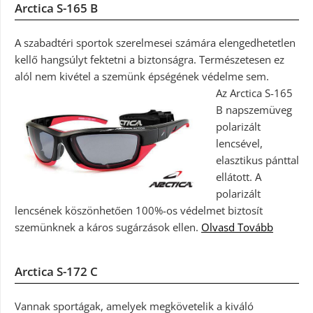
Arctica S-165 B
A szabadtéri sportok szerelmesei számára elengedhetetlen
kellő hangsúlyt fektetni a biztonságra. Természetesen ez
alól nem kivétel a szemünk épségének védelme sem.
Az Arctica S-165
B napszemüveg
polarizált
lencsével,
elasztikus pánttal
ellátott. A
polarizált
lencsének köszönhetően 100%-os védelmet biztosít
szemünknek a káros sugárzások ellen.
Olvasd Tovább
Arctica S-172 C
Vannak sportágak, amelyek megkövetelik a kiváló