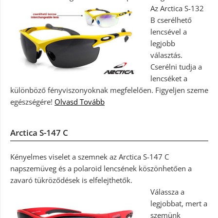
Az Arctica S-132
B cserélhető
lencsével a
legjobb
választás.
Cserélni tudja a
lencséket a
különböző fényviszonyoknak megfelelően. Figyeljen szeme
egészségére!
Olvasd Tovább
Arctica S-147 C
Kényelmes viselet a szemnek az Arctica S-147 C
napszemüveg és a polaroid lencsének köszönhetően a
zavaró tükröződések is elfelejthetők.
Válassza a
legjobbat, mert a
szemünk