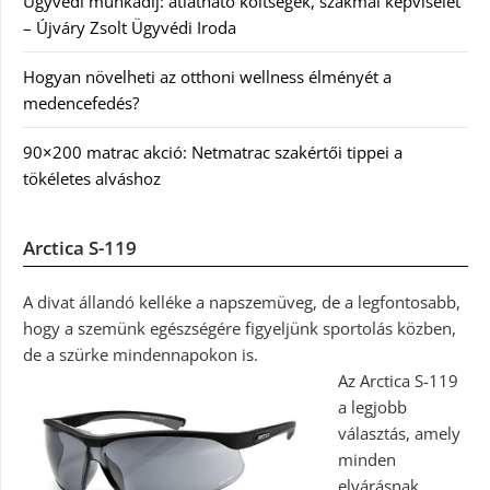
Ügyvédi munkadíj: átlátható költségek, szakmai képviselet
– Újváry Zsolt Ügyvédi Iroda
Hogyan növelheti az otthoni wellness élményét a
medencefedés?
90×200 matrac akció: Netmatrac szakértői tippei a
tökéletes alváshoz
Arctica S-119
A divat állandó kelléke a napszemüveg, de a legfontosabb,
hogy a szemünk egészségére figyeljünk sportolás közben,
de a szürke mindennapokon is.
Az Arctica S-119
a legjobb
választás, amely
minden
elvárásnak