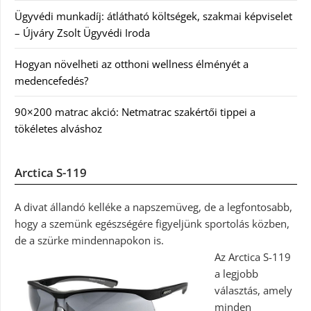
Ügyvédi munkadíj: átlátható költségek, szakmai képviselet
– Újváry Zsolt Ügyvédi Iroda
Hogyan növelheti az otthoni wellness élményét a
medencefedés?
90×200 matrac akció: Netmatrac szakértői tippei a
tökéletes alváshoz
Arctica S-119
A divat állandó kelléke a napszemüveg, de a legfontosabb,
hogy a szemünk egészségére figyeljünk sportolás közben,
de a szürke mindennapokon is.
Az Arctica S-119
a legjobb
választás, amely
minden