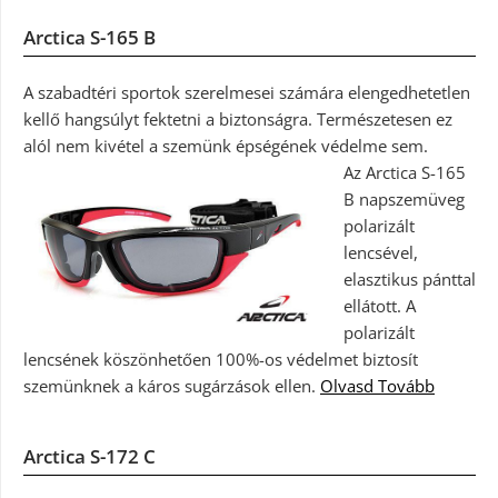
Arctica S-165 B
A szabadtéri sportok szerelmesei számára elengedhetetlen
kellő hangsúlyt fektetni a biztonságra. Természetesen ez
alól nem kivétel a szemünk épségének védelme sem.
Az Arctica S-165
B napszemüveg
polarizált
lencsével,
elasztikus pánttal
ellátott. A
polarizált
lencsének köszönhetően 100%-os védelmet biztosít
szemünknek a káros sugárzások ellen.
Olvasd Tovább
Arctica S-172 C