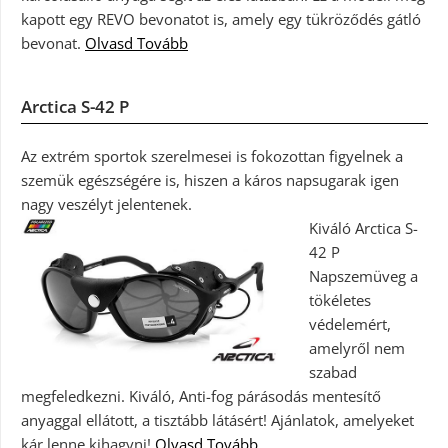
kapott egy REVO bevonatot is, amely egy tükröződés gátló
bevonat.
Olvasd Tovább
Arctica S-42 P
Az extrém sportok szerelmesei is fokozottan figyelnek a
szemük egészségére is, hiszen a káros napsugarak igen
nagy veszélyt jelentenek.
Kiváló Arctica S-
42 P
Napszemüveg a
tökéletes
védelemért,
amelyről nem
szabad
megfeledkezni. Kiváló, Anti-fog párásodás mentesítő
anyaggal ellátott, a tisztább látásért! Ajánlatok, amelyeket
kár lenne kihagyni!
Olvasd Tovább