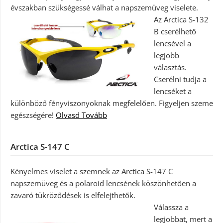
évszakban szükségessé válhat a napszemüveg viselete.
Az Arctica S-132
B cserélhető
lencsével a
legjobb
választás.
Cserélni tudja a
lencséket a
különböző fényviszonyoknak megfelelően. Figyeljen szeme
egészségére!
Olvasd Tovább
Arctica S-147 C
Kényelmes viselet a szemnek az Arctica S-147 C
napszemüveg és a polaroid lencsének köszönhetően a
zavaró tükröződések is elfelejthetők.
Válassza a
legjobbat, mert a