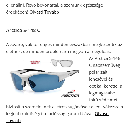
ellenállni. Revo bevonattal, a szemünk egészsége
érdekében!
Olvasd Tovább
Arctica S-148 C
A zavaró, vakító fények minden évszakban megkeserítik az
életünk, de minden problémára megvan a megoldás.
Az Arctica S-148
C napszemüveg
polarizált
lencsével és
optikai kerettel a
legmagasabb
fokú védelmet
biztosítja szemeinknek a káros sugárzások ellen. Válassza a
legjobb minőséget a tartósság garanciájával!
Olvasd
Tovább