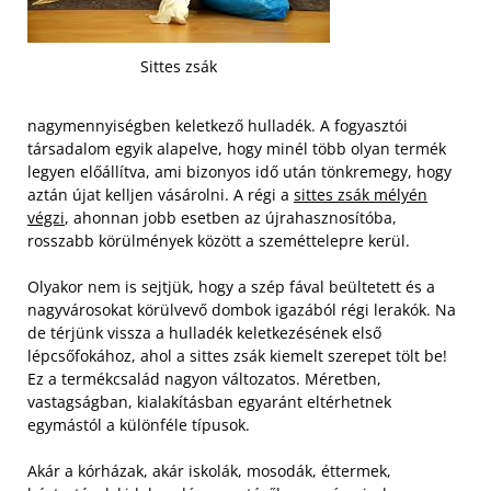
Sittes zsák
nagymennyiségben keletkező hulladék. A fogyasztói
társadalom egyik alapelve, hogy minél több olyan termék
legyen előállítva, ami bizonyos idő után tönkremegy, hogy
aztán újat kelljen vásárolni. A régi a
sittes zsák mélyén
végzi
, ahonnan jobb esetben az újrahasznosítóba,
rosszabb körülmények között a szeméttelepre kerül.
Olyakor nem is sejtjük, hogy a szép fával beültetett és a
nagyvárosokat körülvevő dombok igazából régi lerakók. Na
de térjünk vissza a hulladék keletkezésének első
lépcsőfokához, ahol a sittes zsák kiemelt szerepet tölt be!
Ez a termékcsalád nagyon változatos. Méretben,
vastagságban, kialakításban egyaránt eltérhetnek
egymástól a különféle típusok.
Akár a kórházak, akár iskolák, mosodák, éttermek,