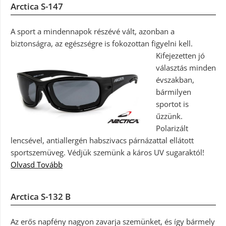
Arctica S-147
A sport a mindennapok részévé vált, azonban a
biztonságra, az egészségre is fokozottan figyelni kell.
Kifejezetten jó
választás minden
évszakban,
bármilyen
sportot is
űzzünk.
Polarizált
lencsével, antiallergén habszivacs párnázattal ellátott
sportszemüveg. Védjük szemünk a káros UV sugaraktól!
Olvasd Tovább
Arctica S-132 B
Az erős napfény nagyon zavarja szemünket, és így bármely