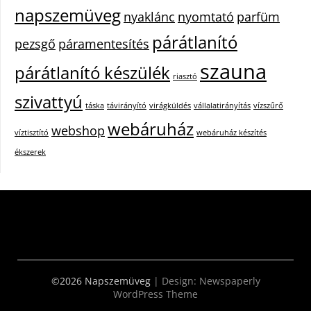
napszemüveg
nyaklánc
nyomtató
parfüm
párátlanító
pezsgő
páramentesítés
szauna
párátlanító készülék
riasztó
szivattyú
táska
távirányító
virágküldés
vállalatirányítás
vízszűrő
webáruház
webshop
víztisztító
webáruház készítés
ékszerek
©2026 Napszemüveg
| Design:
Newspaperly
WordPress Theme