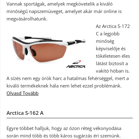
Vannak sportágak, amelyek megkövetelik a kiváló
minőségű napszemüveget, amelyet akár már online is
megvásárolhatunk.
Az Arctica S-172
C a legjobb
minőség
képviselője és
tökéletesen éles
látást biztosít a
vakító hóban is.
A sízés nem egy örök harc a hatalmas fehérséggel, mert a
kiváló termékeknek hála nem lehet ezzel problémánk.
Olvasd Tovább
Arctica S-162 A
Egyre többet halljuk, hogy az ózon réteg vékonyodása
során mind több és több káros sugárzás éri szemünk.