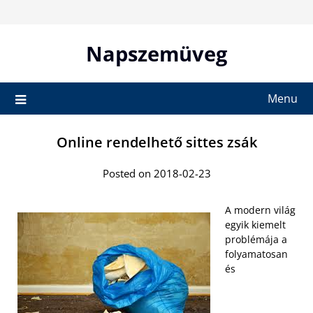
Skip
to
content
Napszemüveg
Menu
Online rendelhető sittes zsák
Posted on 2018-02-23
A modern világ
egyik kiemelt
problémája a
folyamatosan
és