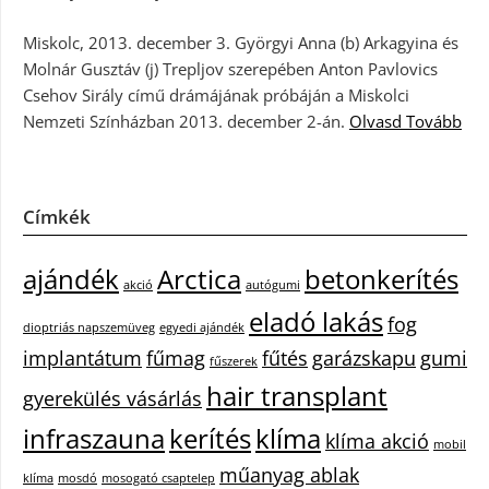
Miskolc, 2013. december 3. Györgyi Anna (b) Arkagyina és
Molnár Gusztáv (j) Trepljov szerepében Anton Pavlovics
Csehov Sirály című drámájának próbáján a Miskolci
Nemzeti Színházban 2013. december 2-án.
Olvasd Tovább
Címkék
ajándék
Arctica
betonkerítés
akció
autógumi
eladó lakás
fog
dioptriás napszemüveg
egyedi ajándék
implantátum
fűmag
fűtés
garázskapu
gumi
fűszerek
hair transplant
gyerekülés vásárlás
infraszauna
kerítés
klíma
klíma akció
mobil
műanyag ablak
klíma
mosdó
mosogató csaptelep