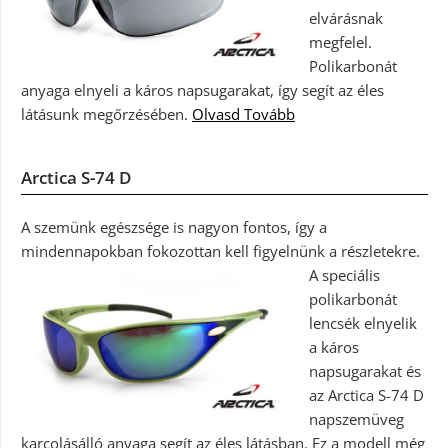
elvárásnak
megfelel.
Polikarbonát
anyaga elnyeli a káros napsugarakat, így segít az éles
látásunk megőrzésében.
Olvasd Tovább
Arctica S-74 D
A szemünk egészsége is nagyon fontos, így a
mindennapokban fokozottan kell figyelnünk a részletekre.
A speciális
polikarbonát
lencsék elnyelik
a káros
napsugarakat és
az Arctica S-74 D
napszemüveg
karcolásálló anyaga segít az éles látásban. Ez a modell még