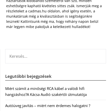
háztartások kidobandó szemetéről van szó, minden
eshetőségre kapható kivételes sittes zsák. Ismerjük meg a
részleteket a cadmas.hu oldalon, ahol igény esetén, a
munkatársak még a kiválasztásban is segítségünkre
lesznek! Kattintsunk még ma, hogy néhány napon belül
már legyen mibe pakoljuk a keletkezett hulladékot!
KERESÉS:
Legutóbbi bejegyzések
Miért számít a minőségi RCA kábel a valódi hifi
hangzáshoz?A Kácsa Audió szakértői útmutatója
Autóüveg javítás – miért nem érdemes halogatni ?