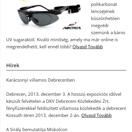
polikarbonát
lencséjének
köszönhetően
megvédi
szemünk a káros
UV sugaraktól. Kiváló minőség, amely ma már online is
megrendelhető, kell ennél több?
Olvasd Tovább
Hírek
Karácsonyi villamos Debrecenben
Debrecen, 2013. december 3. A hosszú expozíciós idővel
készült felvételen a DKV Debreceni Közlekedési Zrt.
fényfüzérekkel feldíszített villamosa közlekedik a debreceni
Kossuth téren 2013. december 2-án.
Olvasd Tovább
A Sirály bemutatója Miskolcon