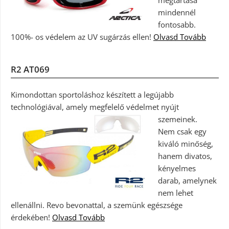
megtartása
mindennél
fontosabb.
100%- os védelem az UV sugárzás ellen!
Olvasd Tovább
R2 AT069
Kimondottan sportoláshoz készített a legújabb
technológiával, amely megfelelő védelmet nyújt
szemeinek.
Nem csak egy
kiváló minőség,
hanem divatos,
kényelmes
darab, amelynek
nem lehet
ellenállni. Revo bevonattal, a szemünk egészsége
érdekében!
Olvasd Tovább