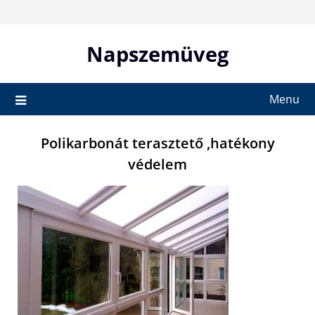
Skip
to
content
Napszemüveg
Menu
Polikarbonát terasztető ,hatékony
védelem