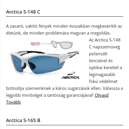
Arctica S-148 C
A zavaró, vakító fények minden évszakban megkeserítik az
életünk, de minden problémára megvan a megoldás.
Az Arctica S-148
C napszemüveg
polarizált
lencsével és
optikai kerettel a
legmagasabb
fokú védelmet
biztosítja szemeinknek a káros sugárzások ellen. Válassza a
legjobb minőséget a tartósság garanciájával!
Olvasd
Tovább
Arctica S-165 B