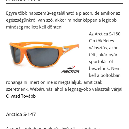
Egyre több napszemüveg található a piacon, de amikor az
egészségünkről van szó, akkor mindenképpen a legjobb
minőség mellett kell dönteni.
Az Arctica S-160
C a tökéletes
választás, akár
téli-, akár nyári
sportolásról
beszélünk. Nem
kell a boltokban
rohangálni, mert online is megtaláljuk, amit csak
szeretnénk. Webáruház, ahol a legnagyobb választék várja!
Olvasd Tovább
Arctica S-147
A sport a mindennapok részévé vált, azonban a