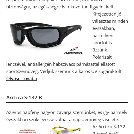
biztonságra, az egészségre is fokozottan figyelni kell.
Kifejezetten jó
választás minden
évszakban,
bármilyen
sportot is
űzzünk.
Polarizált
lencsével, antiallergén habszivacs párnázattal ellátott
sportszemüveg. Védjük szemünk a káros UV sugaraktól!
Olvasd Tovább
Arctica S-132 B
Az erős napfény nagyon zavarja szemünket, és így bármely
évszakban szükségessé válhat a napszemüveg viselete.
Az Arctica S-132
B cserélhető