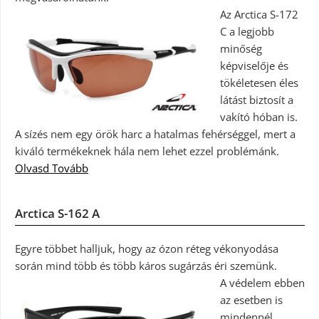
Az Arctica S-172
C a legjobb
minőség
képviselője és
tökéletesen éles
látást biztosít a
vakító hóban is.
A sízés nem egy örök harc a hatalmas fehérséggel, mert a
kiváló termékeknek hála nem lehet ezzel problémánk.
Olvasd Tovább
Arctica S-162 A
Egyre többet halljuk, hogy az ózon réteg vékonyodása
során mind több és több káros sugárzás éri szemünk.
A védelem ebben
az esetben is
mindennél