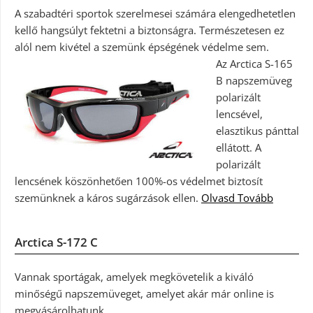
A szabadtéri sportok szerelmesei számára elengedhetetlen
kellő hangsúlyt fektetni a biztonságra. Természetesen ez
alól nem kivétel a szemünk épségének védelme sem.
Az Arctica S-165
B napszemüveg
polarizált
lencsével,
elasztikus pánttal
ellátott. A
polarizált
lencsének köszönhetően 100%-os védelmet biztosít
szemünknek a káros sugárzások ellen.
Olvasd Tovább
Arctica S-172 C
Vannak sportágak, amelyek megkövetelik a kiváló
minőségű napszemüveget, amelyet akár már online is
megvásárolhatunk.