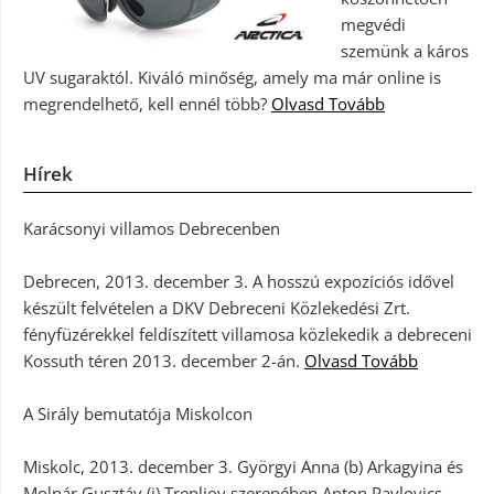
megvédi
szemünk a káros
UV sugaraktól. Kiváló minőség, amely ma már online is
megrendelhető, kell ennél több?
Olvasd Tovább
Hírek
Karácsonyi villamos Debrecenben
Debrecen, 2013. december 3. A hosszú expozíciós idővel
készült felvételen a DKV Debreceni Közlekedési Zrt.
fényfüzérekkel feldíszített villamosa közlekedik a debreceni
Kossuth téren 2013. december 2-án.
Olvasd Tovább
A Sirály bemutatója Miskolcon
Miskolc, 2013. december 3. Györgyi Anna (b) Arkagyina és
Molnár Gusztáv (j) Trepljov szerepében Anton Pavlovics