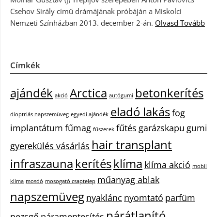
Csehov Sirály című drámájának próbáján a Miskolci
Nemzeti Színházban 2013. december 2-án.
Olvasd Tovább
Címkék
ajándék
Arctica
betonkerítés
akció
autógumi
eladó lakás
fog
dioptriás napszemüveg
egyedi ajándék
implantátum
fűmag
fűtés
garázskapu
gumi
fűszerek
hair transplant
gyerekülés vásárlás
infraszauna
kerítés
klíma
klíma akció
mobil
műanyag ablak
klíma
mosdó
mosogató csaptelep
napszemüveg
nyaklánc
nyomtató
parfüm
párátlanító
pezsgő
páramentesítés