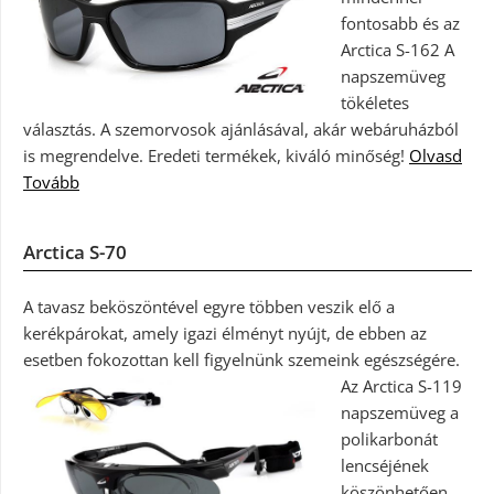
fontosabb és az
Arctica S-162 A
napszemüveg
tökéletes
választás. A szemorvosok ajánlásával, akár webáruházból
is megrendelve. Eredeti termékek, kiváló minőség!
Olvasd
Tovább
Arctica S-70
A tavasz beköszöntével egyre többen veszik elő a
kerékpárokat, amely igazi élményt nyújt, de ebben az
esetben fokozottan kell figyelnünk szemeink egészségére.
Az Arctica S-119
napszemüveg a
polikarbonát
lencséjének
köszönhetően