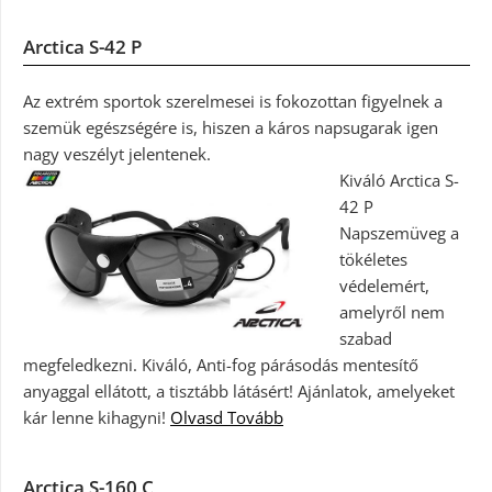
Arctica S-42 P
Az extrém sportok szerelmesei is fokozottan figyelnek a
szemük egészségére is, hiszen a káros napsugarak igen
nagy veszélyt jelentenek.
Kiváló Arctica S-
42 P
Napszemüveg a
tökéletes
védelemért,
amelyről nem
szabad
megfeledkezni. Kiváló, Anti-fog párásodás mentesítő
anyaggal ellátott, a tisztább látásért! Ajánlatok, amelyeket
kár lenne kihagyni!
Olvasd Tovább
Arctica S-160 C