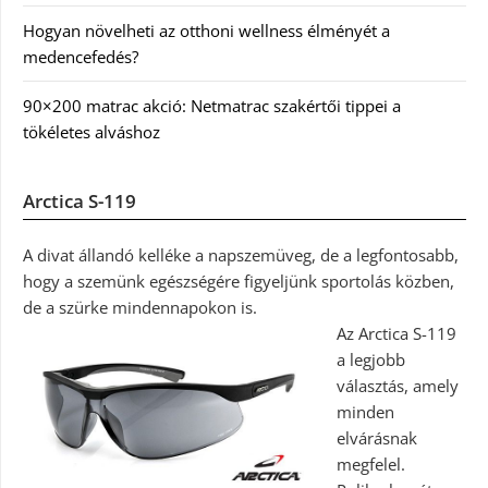
Hogyan növelheti az otthoni wellness élményét a
medencefedés?
90×200 matrac akció: Netmatrac szakértői tippei a
tökéletes alváshoz
Arctica S-119
A divat állandó kelléke a napszemüveg, de a legfontosabb,
hogy a szemünk egészségére figyeljünk sportolás közben,
de a szürke mindennapokon is.
Az Arctica S-119
a legjobb
választás, amely
minden
elvárásnak
megfelel.