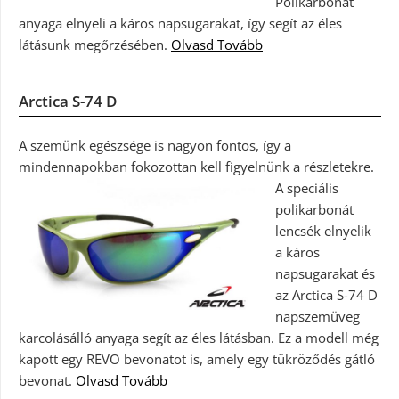
Polikarbonát
anyaga elnyeli a káros napsugarakat, így segít az éles
látásunk megőrzésében.
Olvasd Tovább
Arctica S-74 D
A szemünk egészsége is nagyon fontos, így a
mindennapokban fokozottan kell figyelnünk a részletekre.
A speciális
polikarbonát
lencsék elnyelik
a káros
napsugarakat és
az Arctica S-74 D
napszemüveg
karcolásálló anyaga segít az éles látásban. Ez a modell még
kapott egy REVO bevonatot is, amely egy tükröződés gátló
bevonat.
Olvasd Tovább