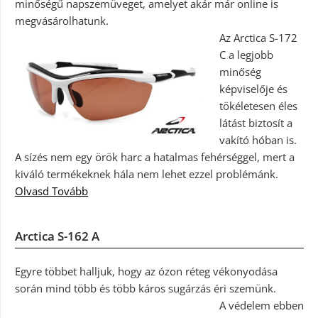
minőségű napszemüveget, amelyet akár már online is
megvásárolhatunk.
Az Arctica S-172
C a legjobb
minőség
képviselője és
tökéletesen éles
látást biztosít a
vakító hóban is.
A sízés nem egy örök harc a hatalmas fehérséggel, mert a
kiváló termékeknek hála nem lehet ezzel problémánk.
Olvasd Tovább
Arctica S-162 A
Egyre többet halljuk, hogy az ózon réteg vékonyodása
során mind több és több káros sugárzás éri szemünk.
A védelem ebben