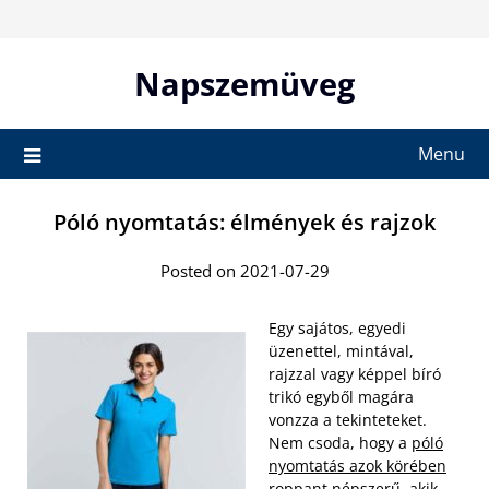
Skip
to
content
Napszemüveg
Menu
Póló nyomtatás: élmények és rajzok
Posted on 2021-07-29
Egy sajátos, egyedi
üzenettel, mintával,
rajzzal vagy képpel bíró
trikó egyből magára
vonzza a tekinteteket.
Nem csoda, hogy a
póló
nyomtatás azok körében
roppant
népszerű, akik