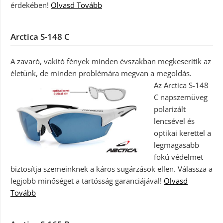
érdekében!
Olvasd Tovább
Arctica S-148 C
A zavaró, vakító fények minden évszakban megkeserítik az
életünk, de minden problémára megvan a megoldás.
Az Arctica S-148
C napszemüveg
polarizált
lencsével és
optikai kerettel a
legmagasabb
fokú védelmet
biztosítja szemeinknek a káros sugárzások ellen. Válassza a
legjobb minőséget a tartósság garanciájával!
Olvasd
Tovább