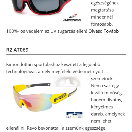
egészségének
megtartása
mindennél
fontosabb.
100%- os védelem az UV sugárzás ellen!
Olvasd Tovább
R2 AT069
Kimondottan sportoláshoz készített a legújabb
technológiával, amely megfelelő védelmet nyújt
szemeinek.
Nem csak egy
kiváló minőség,
hanem divatos,
kényelmes
darab, amelynek
nem lehet
ellenállni. Revo bevonattal, a szemünk egészsége