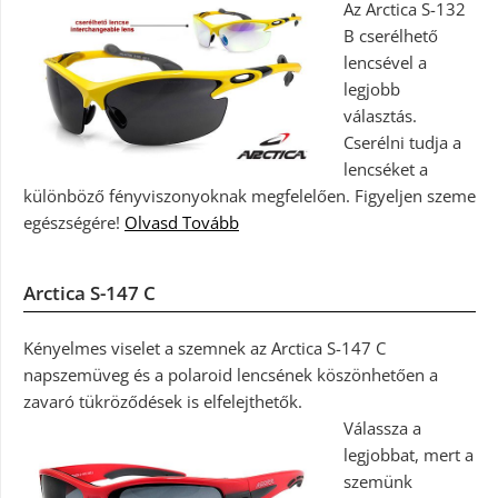
Az Arctica S-132
B cserélhető
lencsével a
legjobb
választás.
Cserélni tudja a
lencséket a
különböző fényviszonyoknak megfelelően. Figyeljen szeme
egészségére!
Olvasd Tovább
Arctica S-147 C
Kényelmes viselet a szemnek az Arctica S-147 C
napszemüveg és a polaroid lencsének köszönhetően a
zavaró tükröződések is elfelejthetők.
Válassza a
legjobbat, mert a
szemünk