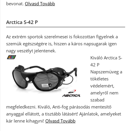
bevonat.
Olvasd Tovább
Arctica S-42 P
Az extrém sportok szerelmesei is fokozottan figyelnek a
szemük egészségére is, hiszen a káros napsugarak igen
nagy veszélyt jelentenek.
Kiváló Arctica S-
42 P
Napszemüveg a
tökéletes
védelemért,
amelyről nem
szabad
megfeledkezni. Kiváló, Anti-fog párásodás mentesítő
anyaggal ellátott, a tisztább látásért! Ajánlatok, amelyeket
kár lenne kihagyni!
Olvasd Tovább