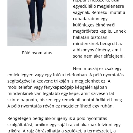
egyedülálló megjelenésre
vágynak. Remekül mutat a
ruhadarabon egy
különleges élményről
megörökített kép is. Ennek
hallatán biztosan
mindenkinek beugrott az
a bizonyos élmény, amit
Póló nyomtatás
soha nem akar elfelejteni.
Nem muszáj ez csak egy
emlék legyen vagy egy fotó a telefonban. A póló nyomtatás
segítségével a kedvenc trikóján is megjelenhet ez. A
mobiltelefon vagy fényképezőgép képgalériájában
mindenkinek van legalább egy képe, amit szívesen lát
szinte naponta, hiszen egy remek pillanatot örökített meg.
A póló nyomtatás révén ez megjeleníthető egy ruhán.
Rengetegen pedig akkor igénylik a póló nyomtatás
szolgáltatást, amikor egy saját rajzot akarnak felvinni egy
trikóra. A rajz ábrázolhatja a szülőket, a természetet, a