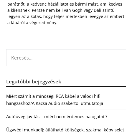
barátnőt, a kedvenc háziállatot és bármi mást, ami kedves
a kliensnek. Persze nem kell van Gogh vagy Dali szintű
legyen az alkotás, hogy teljes mértékben levegye az embert
a lábáról a végeredmény.
KERESÉS:
Legutóbbi bejegyzések
Miért számít a minőségi RCA kábel a valódi hifi
hangzáshoz?A Kácsa Audió szakértői útmutatója
Autóüveg javítás – miért nem érdemes halogatni ?
Ügyvédi munkadíj: átlátható költségek, szakmai képviselet