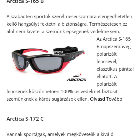
Arctica S-165 B
A szabadtéri sportok szerelmesei számára elengedhetetlen
kellő hangsúlyt fektetni a biztonságra. Természetesen ez
alól nem kivétel a szemünk épségének védelme sem.
Az Arctica S-165
B napszemüveg
polarizált
lencsével,
elasztikus pánttal
ellátott. A
polarizált
lencsének köszönhetően 100%-os védelmet biztosít
szemünknek a káros sugárzások ellen.
Olvasd Tovább
Arctica S-172 C
Vannak sportágak, amelyek megkövetelik a kiváló