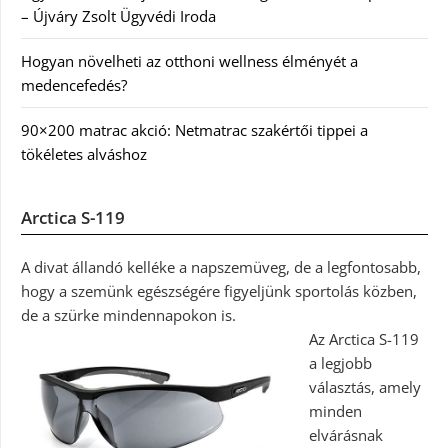
– Újváry Zsolt Ügyvédi Iroda
Hogyan növelheti az otthoni wellness élményét a
medencefedés?
90×200 matrac akció: Netmatrac szakértői tippei a
tökéletes alváshoz
Arctica S-119
A divat állandó kelléke a napszemüveg, de a legfontosabb,
hogy a szemünk egészségére figyeljünk sportolás közben,
de a szürke mindennapokon is.
Az Arctica S-119
a legjobb
választás, amely
minden
elvárásnak