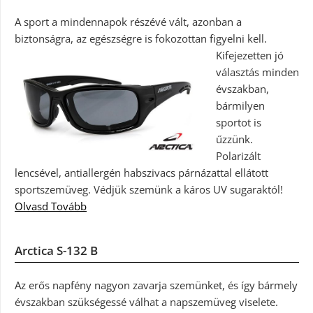
A sport a mindennapok részévé vált, azonban a
biztonságra, az egészségre is fokozottan figyelni kell.
Kifejezetten jó
választás minden
évszakban,
bármilyen
sportot is
űzzünk.
Polarizált
lencsével, antiallergén habszivacs párnázattal ellátott
sportszemüveg. Védjük szemünk a káros UV sugaraktól!
Olvasd Tovább
Arctica S-132 B
Az erős napfény nagyon zavarja szemünket, és így bármely
évszakban szükségessé válhat a napszemüveg viselete.