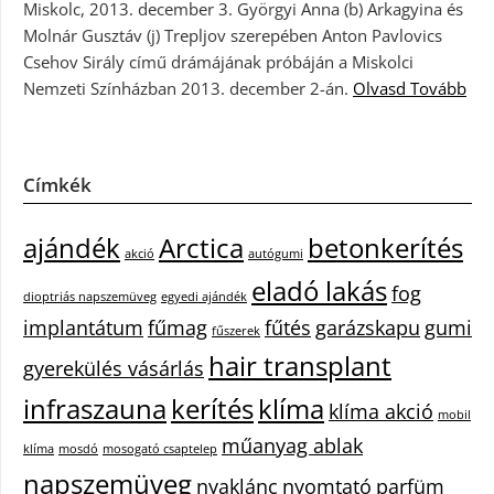
Miskolc, 2013. december 3. Györgyi Anna (b) Arkagyina és
Molnár Gusztáv (j) Trepljov szerepében Anton Pavlovics
Csehov Sirály című drámájának próbáján a Miskolci
Nemzeti Színházban 2013. december 2-án.
Olvasd Tovább
Címkék
ajándék
Arctica
betonkerítés
akció
autógumi
eladó lakás
fog
dioptriás napszemüveg
egyedi ajándék
implantátum
fűmag
fűtés
garázskapu
gumi
fűszerek
hair transplant
gyerekülés vásárlás
infraszauna
kerítés
klíma
klíma akció
mobil
műanyag ablak
klíma
mosdó
mosogató csaptelep
napszemüveg
nyaklánc
nyomtató
parfüm