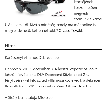
lencséjének
köszönhetően
megvédi
szemünk a káros
UV sugaraktól. Kiváló minőség, amely ma már online is
megrendelhető, kell ennél több?
Olvasd Tovább
Hírek
Karácsonyi villamos Debrecenben
Debrecen, 2013. december 3. A hosszú expozíciós idővel
készült felvételen a DKV Debreceni Közlekedési Zrt.
fényfüzérekkel feldíszített villamosa közlekedik a debreceni
Kossuth téren 2013. december 2-án.
Olvasd Tovább
A Sirály bemutatója Miskolcon