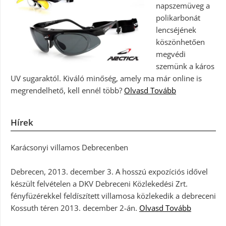
napszemüveg a
polikarbonát
lencséjének
köszönhetően
megvédi
szemünk a káros
UV sugaraktól. Kiváló minőség, amely ma már online is
megrendelhető, kell ennél több?
Olvasd Tovább
Hírek
Karácsonyi villamos Debrecenben
Debrecen, 2013. december 3. A hosszú expozíciós idővel
készült felvételen a DKV Debreceni Közlekedési Zrt.
fényfüzérekkel feldíszített villamosa közlekedik a debreceni
Kossuth téren 2013. december 2-án.
Olvasd Tovább