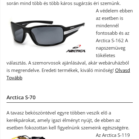
során mind több és több káros sugárzás éri szemünk.
A védelem ebben
az esetben is
mindennél
fontosabb és az
Arctica S-162 A
napszemüveg
tökéletes
választás. A szemorvosok ajánlásával, akár webáruházból
is megrendelve. Eredeti termékek, kiváló minőség!
Olvasd
Tovább
Arctica S-70
A tavasz beköszöntével egyre többen veszik elő a
kerékpárokat, amely igazi élményt nyújt, de ebben az
esetben fokozottan kell figyelnünk szemeink egészségére.
Az Arctica S-119