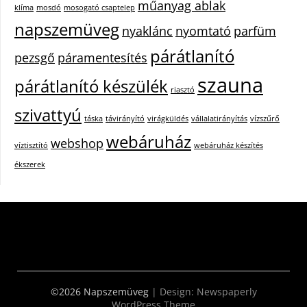
műanyag ablak
klíma
mosdó
mosogató csaptelep
napszemüveg
nyaklánc
nyomtató
parfüm
párátlanító
pezsgő
páramentesítés
szauna
párátlanító készülék
riasztó
szivattyú
táska
távirányító
virágküldés
vállalatirányítás
vízszűrő
webáruház
webshop
víztisztító
webáruház készítés
ékszerek
©2026 Napszemüveg
| Design:
Newspaperly
WordPress Theme