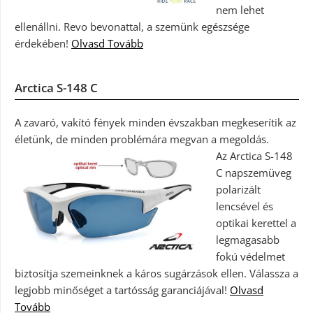
nem lehet
ellenállni. Revo bevonattal, a szemünk egészsége
érdekében!
Olvasd Tovább
Arctica S-148 C
A zavaró, vakító fények minden évszakban megkeserítik az
életünk, de minden problémára megvan a megoldás.
Az Arctica S-148
C napszemüveg
polarizált
lencsével és
optikai kerettel a
legmagasabb
fokú védelmet
biztosítja szemeinknek a káros sugárzások ellen. Válassza a
legjobb minőséget a tartósság garanciájával!
Olvasd
Tovább