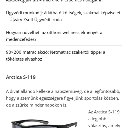
Ügyvédi munkadíj: átlátható költségek, szakmai képviselet
– Újváry Zsolt Ügyvédi Iroda
Hogyan növelheti az otthoni wellness élményét a
medencefedés?
90×200 matrac akció: Netmatrac szakértői tippei a
tökéletes alváshoz
Arctica S-119
A divat állandó kelléke a napszemüveg, de a legfontosabb,
hogy a szemünk egészségére figyeljünk sportolás közben,
de a szürke mindennapokon is.
Az Arctica S-119
a legjobb
választás, amely