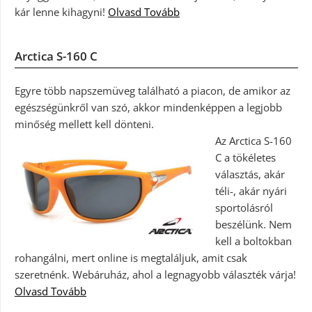
kár lenne kihagyni!
Olvasd Tovább
Arctica S-160 C
Egyre több napszemüveg található a piacon, de amikor az
egészségünkről van szó, akkor mindenképpen a legjobb
minőség mellett kell dönteni.
Az Arctica S-160
C a tökéletes
választás, akár
téli-, akár nyári
sportolásról
beszélünk. Nem
kell a boltokban
rohangálni, mert online is megtaláljuk, amit csak
szeretnénk. Webáruház, ahol a legnagyobb választék várja!
Olvasd Tovább