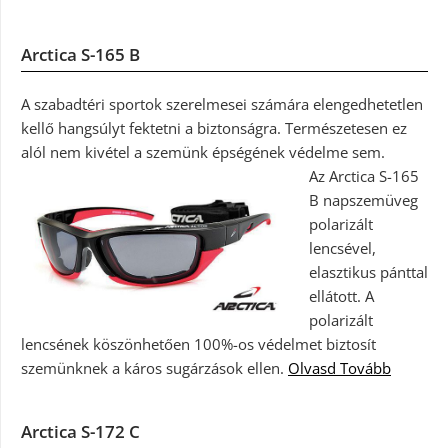
Arctica S-165 B
A szabadtéri sportok szerelmesei számára elengedhetetlen
kellő hangsúlyt fektetni a biztonságra. Természetesen ez
alól nem kivétel a szemünk épségének védelme sem.
Az Arctica S-165
B napszemüveg
polarizált
lencsével,
elasztikus pánttal
ellátott. A
polarizált
lencsének köszönhetően 100%-os védelmet biztosít
szemünknek a káros sugárzások ellen.
Olvasd Tovább
Arctica S-172 C