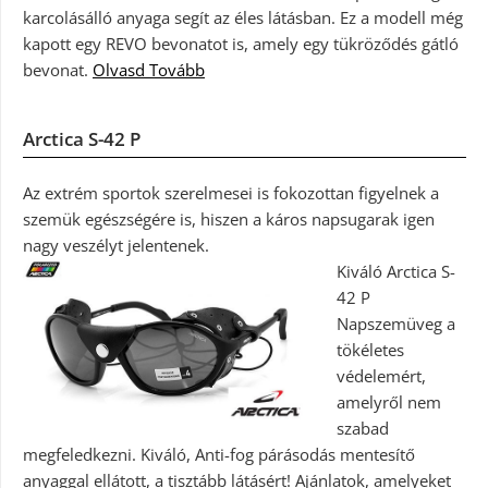
karcolásálló anyaga segít az éles látásban. Ez a modell még
kapott egy REVO bevonatot is, amely egy tükröződés gátló
bevonat.
Olvasd Tovább
Arctica S-42 P
Az extrém sportok szerelmesei is fokozottan figyelnek a
szemük egészségére is, hiszen a káros napsugarak igen
nagy veszélyt jelentenek.
Kiváló Arctica S-
42 P
Napszemüveg a
tökéletes
védelemért,
amelyről nem
szabad
megfeledkezni. Kiváló, Anti-fog párásodás mentesítő
anyaggal ellátott, a tisztább látásért! Ajánlatok, amelyeket