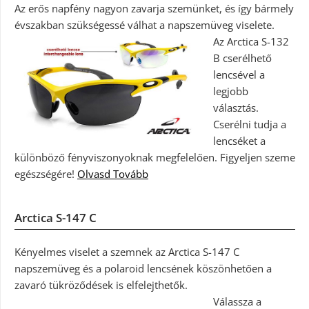
Az erős napfény nagyon zavarja szemünket, és így bármely
évszakban szükségessé válhat a napszemüveg viselete.
Az Arctica S-132
B cserélhető
lencsével a
legjobb
választás.
Cserélni tudja a
lencséket a
különböző fényviszonyoknak megfelelően. Figyeljen szeme
egészségére!
Olvasd Tovább
Arctica S-147 C
Kényelmes viselet a szemnek az Arctica S-147 C
napszemüveg és a polaroid lencsének köszönhetően a
zavaró tükröződések is elfelejthetők.
Válassza a