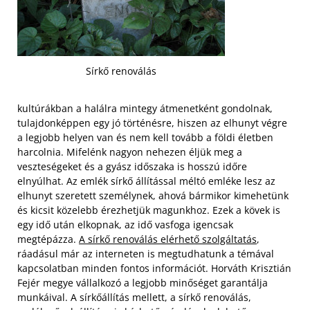
Sírkő renoválás
kultúrákban a halálra mintegy átmenetként gondolnak,
tulajdonképpen egy jó történésre, hiszen az elhunyt végre
a legjobb helyen van és nem kell tovább a földi életben
harcolnia. Mifelénk nagyon nehezen éljük meg a
veszteségeket és a gyász időszaka is hosszú időre
elnyúlhat. Az emlék sírkő állítással méltó emléke lesz az
elhunyt szeretett személynek, ahová bármikor kimehetünk
és kicsit közelebb érezhetjük magunkhoz. Ezek a kövek is
egy idő után elkopnak, az idő vasfoga igencsak
megtépázza.
A sírkő renoválás elérhető szolgáltatás
,
ráadásul már az interneten is megtudhatunk a témával
kapcsolatban minden fontos információt.
Horváth Krisztián
Fejér megye vállalkozó a legjobb minőséget garantálja
munkáival. A sírkőállítás mellett, a sírkő renoválás,