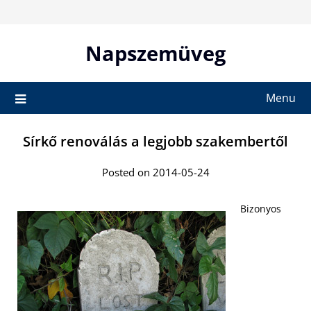
Skip
to
content
Napszemüveg
Menu
Sírkő renoválás a legjobb szakembertől
Posted on 2014-05-24
Bizonyos