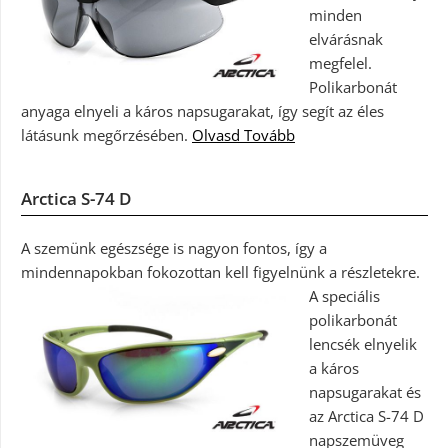
minden
elvárásnak
megfelel.
Polikarbonát
anyaga elnyeli a káros napsugarakat, így segít az éles
látásunk megőrzésében.
Olvasd Tovább
Arctica S-74 D
A szemünk egészsége is nagyon fontos, így a
mindennapokban fokozottan kell figyelnünk a részletekre.
A speciális
polikarbonát
lencsék elnyelik
a káros
napsugarakat és
az Arctica S-74 D
napszemüveg