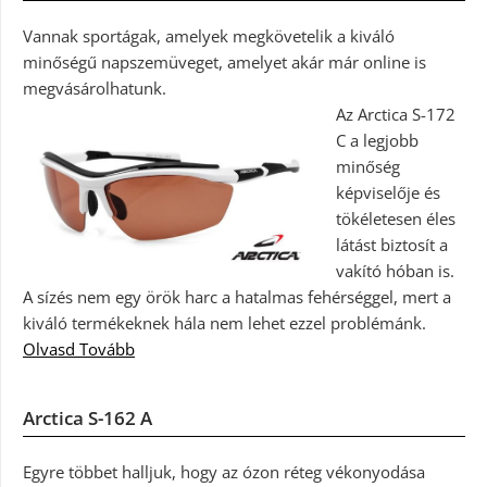
Vannak sportágak, amelyek megkövetelik a kiváló
minőségű napszemüveget, amelyet akár már online is
megvásárolhatunk.
Az Arctica S-172
C a legjobb
minőség
képviselője és
tökéletesen éles
látást biztosít a
vakító hóban is.
A sízés nem egy örök harc a hatalmas fehérséggel, mert a
kiváló termékeknek hála nem lehet ezzel problémánk.
Olvasd Tovább
Arctica S-162 A
Egyre többet halljuk, hogy az ózon réteg vékonyodása