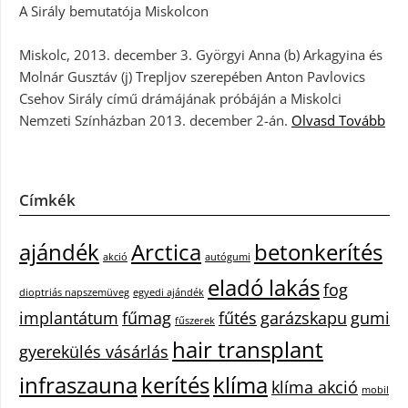
A Sirály bemutatója Miskolcon
Miskolc, 2013. december 3. Györgyi Anna (b) Arkagyina és
Molnár Gusztáv (j) Trepljov szerepében Anton Pavlovics
Csehov Sirály című drámájának próbáján a Miskolci
Nemzeti Színházban 2013. december 2-án.
Olvasd Tovább
Címkék
ajándék
Arctica
betonkerítés
akció
autógumi
eladó lakás
fog
dioptriás napszemüveg
egyedi ajándék
implantátum
fűmag
fűtés
garázskapu
gumi
fűszerek
hair transplant
gyerekülés vásárlás
infraszauna
kerítés
klíma
klíma akció
mobil