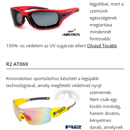
legjobbat, mert a
szemünk
egészségének
megtartása
mindennél
fontosabb.
100%- os védelem az UV sugárzás ellen!
Olvasd Tovább
R2 AT069
Kimondottan sportoláshoz készített a legújabb
technológiával, amely megfelelő védelmet nyújt
szemeinek.
Nem csak egy
kiváló minőség,
hanem divatos,
kényelmes
darab, amelynek