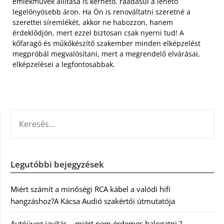
emlékművek állítása is kérhető, ráadásul a lehető
legelőnyösebb áron. Ha Ön is renováltatni szeretné a
szerettei síremlékét, akkor ne habozzon, hanem
érdeklődjön, mert ezzel biztosan csak nyerni tud! A
kőfaragó és műkőkészítő szakember minden elképzelést
megpróbál megvalósítani, mert a megrendelő elvárásai,
elképzelései a legfontosabbak.
KERESÉS:
Legutóbbi bejegyzések
Miért számít a minőségi RCA kábel a valódi hifi
hangzáshoz?A Kácsa Audió szakértői útmutatója
Autóüveg javítás – miért nem érdemes halogatni ?