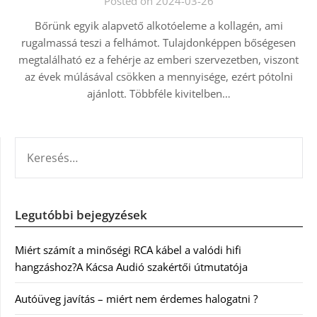
Posted on 2024-03-26
Bőrünk egyik alapvető alkotóeleme a kollagén, ami
rugalmassá teszi a felhámot. Tulajdonképpen bőségesen
megtalálható ez a fehérje az emberi szervezetben, viszont
az évek múlásával csökken a mennyisége, ezért pótolni
ajánlott. Többféle kivitelben…
KERESÉS:
Legutóbbi bejegyzések
Miért számít a minőségi RCA kábel a valódi hifi
hangzáshoz?A Kácsa Audió szakértői útmutatója
Autóüveg javítás – miért nem érdemes halogatni ?