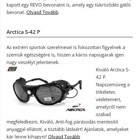
kapott egy REVO bevonatot is, amely egy tükröződés gátló
bevonat.
Olvasd Tovább
Arctica S-42 P
Az extrém sportok szerelmesei is fokozottan figyelnek a
szemük egészségére is, hiszen a káros napsugarak igen
nagy veszélyt jelentenek.
Kiváló Arctica S-
42 P
Napszemüveg a
tökéletes
védelemért,
amelyről nem
szabad
megfeledkezni. Kiváló, Anti-fog párásodás mentesítő
anyaggal ellátott, a tisztább látásért! Ajánlatok, amelyeket
kár lenne kihagyni!
Olvasd Tovább