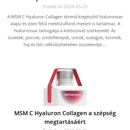
Posted on 2024-05-25
A MSM C Hyaluron Collagen étrend-kiegészítő hialuronsav
alapú és ezen felül metilszulfonil-metánt is tartalmaz. A
hialuronsav támogatja a kötőszövet szerkezetét. Az
ízületek, porcok, szívbillentyűk, izmok, szalagok, körmök,
haj és bőr nélkülözhetetlen összetevője….
MSM C Hyaluron Collagen a szépség
megtartásáért