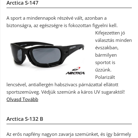
Arctica S-147
A sport a mindennapok részévé vált, azonban a
biztonságra, az egészségre is fokozottan figyelni kell.
Kifejezetten jó
választás minden
évszakban,
bármilyen
sportot is
űzzünk.
Polarizált
lencsével, antiallergén habszivacs párnázattal ellátott
sportszemüveg. Védjük szemünk a káros UV sugaraktól!
Olvasd Tovább
Arctica S-132 B
Az erős napfény nagyon zavarja szemünket, és így bármely