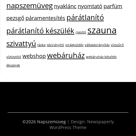
napszemüveg
nyaklánc
nyomtató
parfüm
párátlanító
pezsgő
páramentesítés
szauna
párátlanító készülék
riasztó
szivattyú
táska
távirányító
virágküldés
vállalatirányítás
vízszűrő
webáruház
webshop
víztisztító
webáruház készítés
ékszerek
©2026 Napszemüveg
| Design:
Newspaperly
WordPress Theme