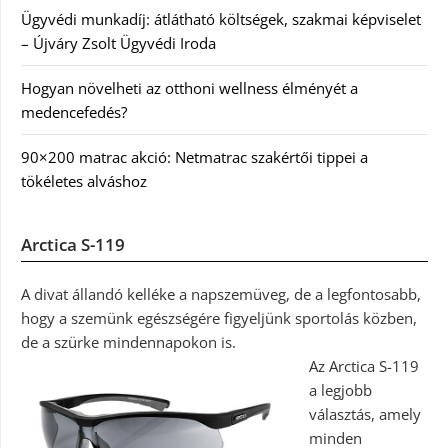
Ügyvédi munkadíj: átlátható költségek, szakmai képviselet
– Újváry Zsolt Ügyvédi Iroda
Hogyan növelheti az otthoni wellness élményét a
medencefedés?
90×200 matrac akció: Netmatrac szakértői tippei a
tökéletes alváshoz
Arctica S-119
A divat állandó kelléke a napszemüveg, de a legfontosabb,
hogy a szemünk egészségére figyeljünk sportolás közben,
de a szürke mindennapokon is.
Az Arctica S-119
a legjobb
választás, amely
minden