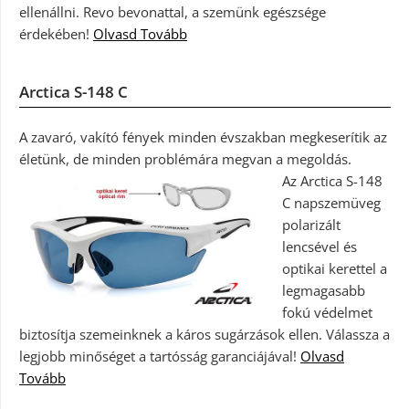
ellenállni. Revo bevonattal, a szemünk egészsége
érdekében!
Olvasd Tovább
Arctica S-148 C
A zavaró, vakító fények minden évszakban megkeserítik az
életünk, de minden problémára megvan a megoldás.
Az Arctica S-148
C napszemüveg
polarizált
lencsével és
optikai kerettel a
legmagasabb
fokú védelmet
biztosítja szemeinknek a káros sugárzások ellen. Válassza a
legjobb minőséget a tartósság garanciájával!
Olvasd
Tovább