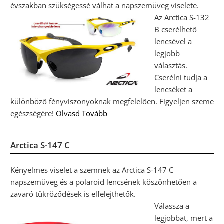
évszakban szükségessé válhat a napszemüveg viselete.
Az Arctica S-132
B cserélhető
lencsével a
legjobb
választás.
Cserélni tudja a
lencséket a
különböző fényviszonyoknak megfelelően. Figyeljen szeme
egészségére!
Olvasd Tovább
Arctica S-147 C
Kényelmes viselet a szemnek az Arctica S-147 C
napszemüveg és a polaroid lencsének köszönhetően a
zavaró tükröződések is elfelejthetők.
Válassza a
legjobbat, mert a