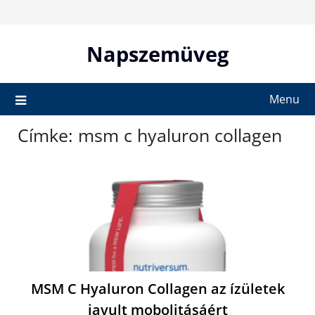
Skip
to
content
Napszemüveg
Menu
Címke:
msm c hyaluron collagen
MSM C Hyaluron Collagen az ízületek
javult mobolitásáért