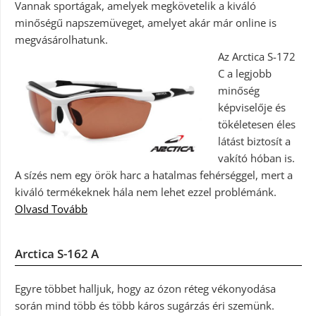
Vannak sportágak, amelyek megkövetelik a kiváló
minőségű napszemüveget, amelyet akár már online is
megvásárolhatunk.
Az Arctica S-172
C a legjobb
minőség
képviselője és
tökéletesen éles
látást biztosít a
vakító hóban is.
A sízés nem egy örök harc a hatalmas fehérséggel, mert a
kiváló termékeknek hála nem lehet ezzel problémánk.
Olvasd Tovább
Arctica S-162 A
Egyre többet halljuk, hogy az ózon réteg vékonyodása
során mind több és több káros sugárzás éri szemünk.