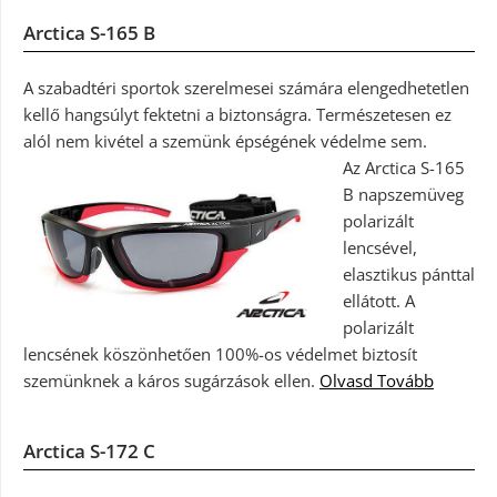
Arctica S-165 B
A szabadtéri sportok szerelmesei számára elengedhetetlen
kellő hangsúlyt fektetni a biztonságra. Természetesen ez
alól nem kivétel a szemünk épségének védelme sem.
Az Arctica S-165
B napszemüveg
polarizált
lencsével,
elasztikus pánttal
ellátott. A
polarizált
lencsének köszönhetően 100%-os védelmet biztosít
szemünknek a káros sugárzások ellen.
Olvasd Tovább
Arctica S-172 C