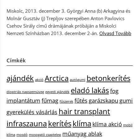
Miskolc, 2013. december 3. Györgyi Anna (b) Arkagyina és
Molnár Gusztáv (j) Trepljov szerepében Anton Pavlovics
Csehov Sirály című drámájának próbáján a Miskolci
Nemzeti Színházban 2013. december 2-án.
Olvasd Tovább
Címkék
ajándék
Arctica
betonkerítés
akció
autógumi
eladó lakás
fog
dioptriás napszemüveg
egyedi ajándék
implantátum
fűmag
fűtés
garázskapu
gumi
fűszerek
hair transplant
gyerekülés vásárlás
infraszauna
kerítés
klíma
klíma akció
mobil
műanyag ablak
klíma
mosdó
mosogató csaptelep