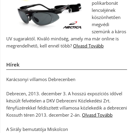
polikarbonát
lencséjének
köszönhetően
megvédi
szemünk a káros
UV sugaraktól. Kiváló minőség, amely ma már online is
megrendelhető, kell ennél több?
Olvasd Tovább
Hírek
Karácsonyi villamos Debrecenben
Debrecen, 2013. december 3. A hosszú expozíciós idővel
készült felvételen a DKV Debreceni Közlekedési Zrt.
fényfüzérekkel feldíszített villamosa közlekedik a debreceni
Kossuth téren 2013. december 2-án.
Olvasd Tovább
A Sirály bemutatója Miskolcon