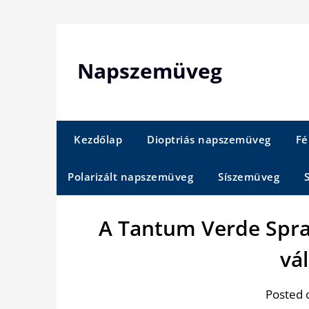
Skip
to
content
Napszemüveg
Kezdőlap
Dioptriás napszemüveg
Fé
Polarizált napszemüveg
Síszemüveg
A Tantum Verde Spra
vá
Posted 