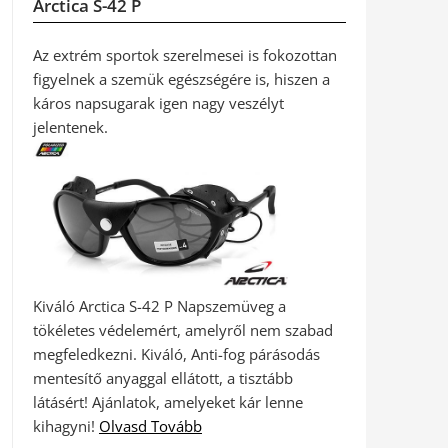
Arctica S-42 P
Az extrém sportok szerelmesei is fokozottan
figyelnek a szemük egészségére is, hiszen a
káros napsugarak igen nagy veszélyt
jelentenek.
Kiváló Arctica S-42 P Napszemüveg a
tökéletes védelemért, amelyről nem szabad
megfeledkezni. Kiváló, Anti-fog párásodás
mentesítő anyaggal ellátott, a tisztább
látásért! Ajánlatok, amelyeket kár lenne
kihagyni!
Olvasd Tovább