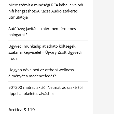
Miért számít a minőségi RCA kábel a valódi
hifi hangzáshoz?A Kácsa Audió szakértői
útmutatója
Autóüveg javítás – miért nem érdemes
halogatni ?
Ügyvédi munkadíj: átlátható költségek,
szakmai képviselet – Újváry Zsolt Ügyvédi
Iroda
Hogyan növelheti az otthoni wellness
élményét a medencefedés?
90×200 matrac akció: Netmatrac szakértői
tippei a tökéletes alváshoz
Arctica S-119