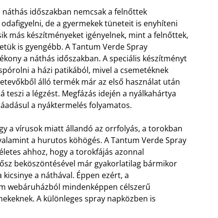
 náthás időszakban nemcsak a felnőttek
 odafigyelni, de a gyermekek tüneteit is enyhíteni
sik más készítményeket igényelnek, mint a felnőttek,
zetük is gyengébb. A Tantum Verde Spray
ékony a náthás időszakban. A speciális készítményt
pórolni a házi patikából, mivel a csemetéknek
szetevőkből álló termék már az első használat után
 teszi a légzést. Megfázás idején a nyálkahártya
ráadásul a nyáktermelés folyamatos.
ogy a vírusok miatt állandó az orrfolyás, a torokban
valamint a hurutos köhögés. A Tantum Verde Spray
életes ahhoz, hogy a torokfájás azonnal
ősz beköszöntésével már gyakorlatilag bármikor
kicsinye a náthával. Éppen ezért, a
com webáruházból mindenképpen célszerű
mekeknek. A különleges spray napközben is