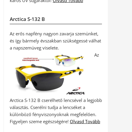
káros UV sugaraktól!
Olvasd Tovább
Arctica S-132 B
Az erős napfény nagyon zavarja szemünket,
és így bármely évszakban szükségessé válhat
a napszemüveg viselete.
Az
Arctica S-132 B cserélhető lencsével a legjobb
választás. Cserélni tudja a lencséket a
különböző fényviszonyoknak megfelelően.
Figyeljen szeme egészségére!
Olvasd Tovább