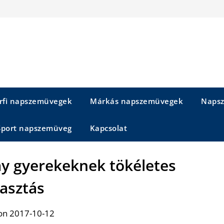
rfi napszemüvegek
Márkás napszemüvegek
Napsz
Sport napszemüveg
Kapcsolat
y gyerekeknek tökéletes
lasztás
on 2017-10-12