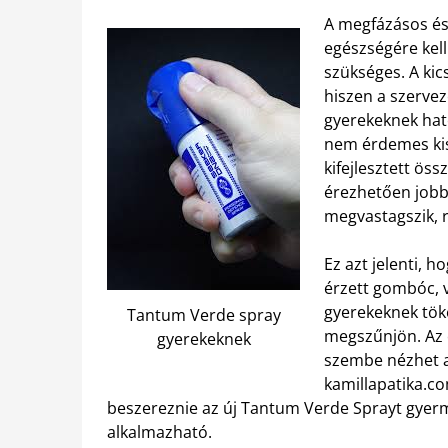
A megfázásos és
egészségére kell
szükséges. A kic
hiszen a szerve
gyerekeknek hat
nem érdemes kis
kifejlesztett ös
érezhetően jobbá
megvastagszik, 
Ez azt jelenti, h
érzett gombóc, 
gyerekeknek tök
Tantum Verde spray
megszűnjön. Az 
gyerekeknek
szembe nézhet a 
kamillapatika.
beszereznie az új Tantum Verde Sprayt gyer
alkalmazható.