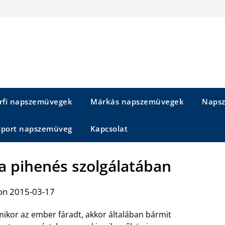
rfi napszemüvegek
Márkás napszemüvegek
Napsz
Sport napszemüveg
Kapcsolat
l a pihenés szolgálatában
on 2015-03-17
ikor az ember fáradt, akkor általában bármit