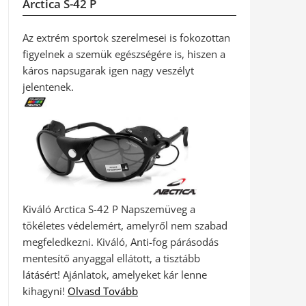
Arctica S-42 P
Az extrém sportok szerelmesei is fokozottan
figyelnek a szemük egészségére is, hiszen a
káros napsugarak igen nagy veszélyt
jelentenek.
Kiváló Arctica S-42 P Napszemüveg a
tökéletes védelemért, amelyről nem szabad
megfeledkezni. Kiváló, Anti-fog párásodás
mentesítő anyaggal ellátott, a tisztább
látásért! Ajánlatok, amelyeket kár lenne
kihagyni!
Olvasd Tovább