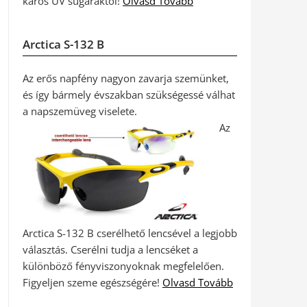
káros UV sugaraktól!
Olvasd Tovább
Arctica S-132 B
Az erős napfény nagyon zavarja szemünket,
és így bármely évszakban szükségessé válhat
a napszemüveg viselete.
Az
Arctica S-132 B cserélhető lencsével a legjobb
választás. Cserélni tudja a lencséket a
különböző fényviszonyoknak megfelelően.
Figyeljen szeme egészségére!
Olvasd Tovább