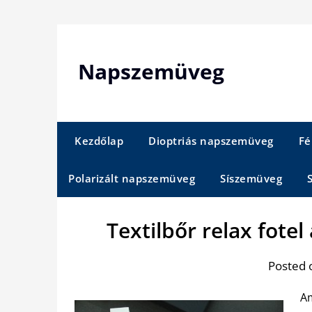
Skip
to
content
Napszemüveg
Kezdőlap
Dioptriás napszemüveg
Fé
Polarizált napszemüveg
Síszemüveg
Textilbőr relax fote
Posted 
Am