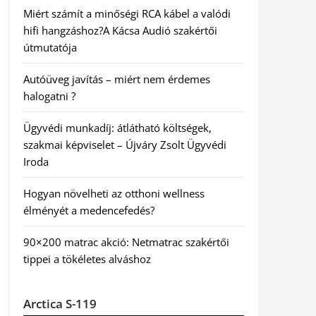
Miért számít a minőségi RCA kábel a valódi
hifi hangzáshoz?A Kácsa Audió szakértői
útmutatója
Autóüveg javítás – miért nem érdemes
halogatni ?
Ügyvédi munkadíj: átlátható költségek,
szakmai képviselet – Újváry Zsolt Ügyvédi
Iroda
Hogyan növelheti az otthoni wellness
élményét a medencefedés?
90×200 matrac akció: Netmatrac szakértői
tippei a tökéletes alváshoz
Arctica S-119