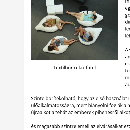
me
eg
go
di
le
lé
A 
am
cs
Textilbőr relax fotel
tö
me
ad
Szinte borítékolható, hogy az első használa
ülőalkalmatosságra, mert hiányolni fogják a m
újraalkotja tehát az emberek pihenésről alkot
és magasabb szintre emeli az elvárásaikat ez