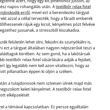
gtenne azért, hogy egy kis pihenőhöz jusson, az
ész napos rohangálás után. A
textilbőr relax fotel
ndoskodik erről
, mivel ezt a berendezési tárgyat
rekt azzal a céllal tervezték, hogy a fáradt emberek
dőlhessenek rájuk egy kicsit, kényelmes pózt felvéve
legzethez jussanak, a stresszből kiszakadva.
szék felületén lehet ülni, feküdni és szunyókálni is,
i ezt a tárgyat általában nagyon népszerűvé teszi a
aládtagok körében. Az sem gond, ha a lakótársak
bb textilbőr relax fotel vásárlására adják a fejüket,
rt így legalább nem kell azon vitatkozni, hogy az
ott pillanatban éppen ki üljön a széken.
t után a tulajdonosok nem szívesen ülnek majd más
egszokott keleti kényelmet. A textilbőr relax fotel
ott elképzelését
zel a témával kapcsolatban. Ez persze egyáltalán