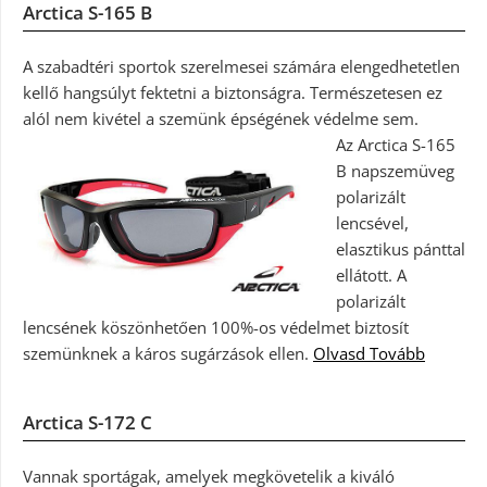
Arctica S-165 B
A szabadtéri sportok szerelmesei számára elengedhetetlen
kellő hangsúlyt fektetni a biztonságra. Természetesen ez
alól nem kivétel a szemünk épségének védelme sem.
Az Arctica S-165
B napszemüveg
polarizált
lencsével,
elasztikus pánttal
ellátott. A
polarizált
lencsének köszönhetően 100%-os védelmet biztosít
szemünknek a káros sugárzások ellen.
Olvasd Tovább
Arctica S-172 C
Vannak sportágak, amelyek megkövetelik a kiváló