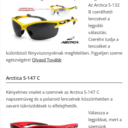
Az Arctica S-132
B cserélhető
lencsével a
legjobb
választás.
Cserélni tudja a
lencséket a
különböző fényviszonyoknak megfelelően. Figyeljen szeme
egészségére!
Olvasd Tovább
Arctica S-147 C
Kényelmes viselet a szemnek az Arctica S-147 C
napszemüveg és a polaroid lencsének köszönhetően a
zavaró tükröződések is elfelejthetők.
Válassza a
legjobbat, mert a
szemünk