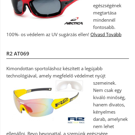
egészségének
megtartása
mindennél
fontosabb.
100%- os védelem az UV sugárzás ellen!
Olvasd Tovább
R2 AT069
Kimondottan sportoláshoz készített a legújabb
technológiával, amely megfelelő védelmet nyújt
szemeinek.
Nem csak egy
kiváló minőség,
hanem divatos,
kényelmes
darab, amelynek
nem lehet
ellenállni. Revo bevonattal, a szemünk egészsége