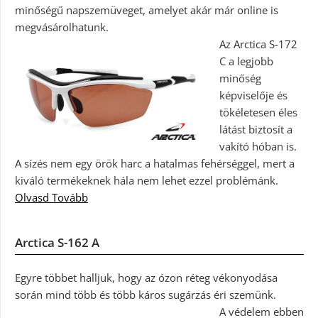
minőségű napszemüveget, amelyet akár már online is
megvásárolhatunk.
Az Arctica S-172
C a legjobb
minőség
képviselője és
tökéletesen éles
látást biztosít a
vakító hóban is.
A sízés nem egy örök harc a hatalmas fehérséggel, mert a
kiváló termékeknek hála nem lehet ezzel problémánk.
Olvasd Tovább
Arctica S-162 A
Egyre többet halljuk, hogy az ózon réteg vékonyodása
során mind több és több káros sugárzás éri szemünk.
A védelem ebben