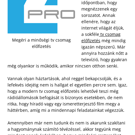
időpontban, hogy
megnézzenek egy
sorozatot. Annak
ellenére, hogy az
internet világát éljük,
a sokféle
tv csomag
Megéri a minőségi tv csomag
előfizetés
még mindig
előfizetés
igazán népszerű. Már
annyira hozzánk nőtt a
televízió, hogy gyakran
még olyankor is működik, amikor nincsen otthon senki.
Vannak olyan háztartások, ahol reggel bekapcsolják, és a
lefekvés idejéig nem is hallgat el egyetlen percre sem. Igaz,
hogy a modern tv csomag előfizetés lehetővé teszi még
rádióállomások befogását is bizonyos esetekben, de nem
ritka, hogy híradó vagy egy ismeretterjesztő film megy a
háttérben, amíg mi a mindennapi feladatainkat végezzük.
Amennyiben már nem tudunk és nem is akarunk szakítani
a hagyománynak számító tévézéssel, akkor tegyünk meg