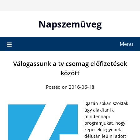
Skip
to
content
Napszemüveg
Menu
Válogassunk a tv csomag előfizetések
között
Posted on 2016-06-18
Igazán sokan szokták
úgy alakítani a
mindennapi
programjukat, hogy
képesek legyenek
délután leülni adott