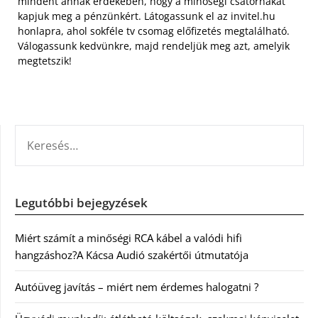
mindent annak érdekében, hogy a minőségi csatornákat
kapjuk meg a pénzünkért. Látogassunk el az invitel.hu
honlapra, ahol sokféle tv csomag előfizetés megtalálható.
Válogassunk kedvünkre, majd rendeljük meg azt, amelyik
megtetszik!
KERESÉS:
Legutóbbi bejegyzések
Miért számít a minőségi RCA kábel a valódi hifi
hangzáshoz?A Kácsa Audió szakértői útmutatója
Autóüveg javítás – miért nem érdemes halogatni ?