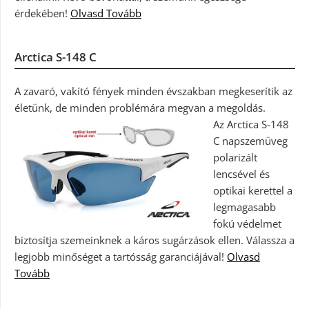
érdekében!
Olvasd Tovább
Arctica S-148 C
A zavaró, vakító fények minden évszakban megkeserítik az
életünk, de minden problémára megvan a megoldás.
Az Arctica S-148
C napszemüveg
polarizált
lencsével és
optikai kerettel a
legmagasabb
fokú védelmet
biztosítja szemeinknek a káros sugárzások ellen. Válassza a
legjobb minőséget a tartósság garanciájával!
Olvasd
Tovább