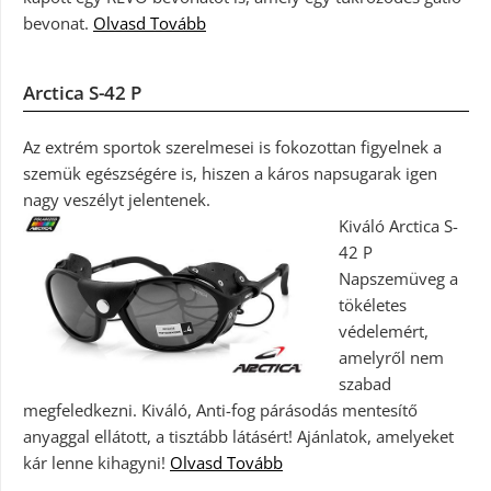
bevonat.
Olvasd Tovább
Arctica S-42 P
Az extrém sportok szerelmesei is fokozottan figyelnek a
szemük egészségére is, hiszen a káros napsugarak igen
nagy veszélyt jelentenek.
Kiváló Arctica S-
42 P
Napszemüveg a
tökéletes
védelemért,
amelyről nem
szabad
megfeledkezni. Kiváló, Anti-fog párásodás mentesítő
anyaggal ellátott, a tisztább látásért! Ajánlatok, amelyeket
kár lenne kihagyni!
Olvasd Tovább