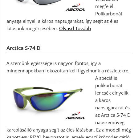
megfelel.
Polikarbonát
anyaga elnyeli a káros napsugarakat, így segít az éles
látásunk megőrzésében.
Olvasd Tovább
Arctica S-74 D
A szemünk egészsége is nagyon fontos, így a
mindennapokban fokozottan kell figyelnünk a részletekre.
A speciális
polikarbonát
lencsék elnyelik
a káros
napsugarakat és
az Arctica S-74 D
napszemüveg
karcolásálló anyaga segít az éles látásban. Ez a modell még
kapott egy REVO bevonatot is, amely egy tükröződés gátló