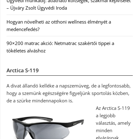
Ügyvédi munkadíj: átlátható költségek, szakmai képviselet
– Újváry Zsolt Ügyvédi Iroda
Hogyan növelheti az otthoni wellness élményét a
medencefedés?
90×200 matrac akció: Netmatrac szakértői tippei a
tökéletes alváshoz
Arctica S-119
A divat állandó kelléke a napszemüveg, de a legfontosabb,
hogy a szemünk egészségére figyeljünk sportolás közben,
de a szürke mindennapokon is.
Az Arctica S-119
a legjobb
választás, amely
minden
elvárásnak