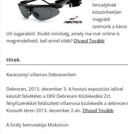
lencséjének
köszönhetően
megvédi
szemünk a káros
UV sugaraktól. Kiváló minőség, amely ma már online is
megrendelhető, kell ennél több?
Olvasd Tovább
Hírek
Karácsonyi villamos Debrecenben
Debrecen, 2013. december 3. A hosszú expozíciós idővel
készült felvételen a DKV Debreceni Közlekedési Zrt.
fényfüzérekkel feldíszített villamosa közlekedik a debreceni
Kossuth téren 2013. december 2-án.
Olvasd Tovább
A Sirály bemutatója Miskolcon