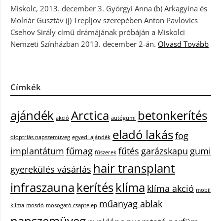
Miskolc, 2013. december 3. Györgyi Anna (b) Arkagyina és
Molnár Gusztáv (j) Trepljov szerepében Anton Pavlovics
Csehov Sirály című drámájának próbáján a Miskolci
Nemzeti Színházban 2013. december 2-án.
Olvasd Tovább
Címkék
ajándék
Arctica
betonkerítés
akció
autógumi
eladó lakás
fog
dioptriás napszemüveg
egyedi ajándék
implantátum
fűmag
fűtés
garázskapu
gumi
fűszerek
hair transplant
gyerekülés vásárlás
infraszauna
kerítés
klíma
klíma akció
mobil
műanyag ablak
klíma
mosdó
mosogató csaptelep
napszemüveg