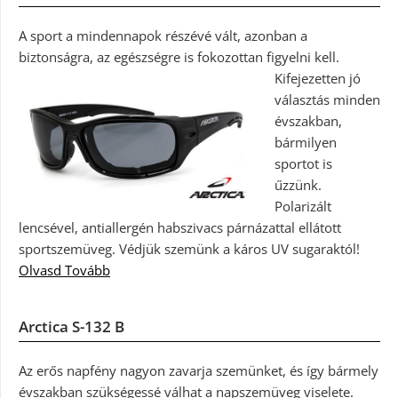
A sport a mindennapok részévé vált, azonban a
biztonságra, az egészségre is fokozottan figyelni kell.
Kifejezetten jó
választás minden
évszakban,
bármilyen
sportot is
űzzünk.
Polarizált
lencsével, antiallergén habszivacs párnázattal ellátott
sportszemüveg. Védjük szemünk a káros UV sugaraktól!
Olvasd Tovább
Arctica S-132 B
Az erős napfény nagyon zavarja szemünket, és így bármely
évszakban szükségessé válhat a napszemüveg viselete.