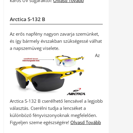
káros UV sugaraktól!
Olvasd Tovább
Arctica S-132 B
Az erős napfény nagyon zavarja szemünket,
és így bármely évszakban szükségessé válhat
a napszemüveg viselete.
Az
Arctica S-132 B cserélhető lencsével a legjobb
választás. Cserélni tudja a lencséket a
különböző fényviszonyoknak megfelelően.
Figyeljen szeme egészségére!
Olvasd Tovább