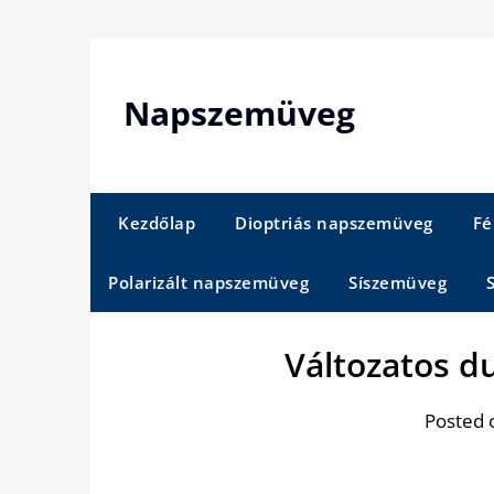
Skip
to
content
Napszemüveg
Kezdőlap
Dioptriás napszemüveg
Fé
Polarizált napszemüveg
Síszemüveg
Változatos d
Posted 