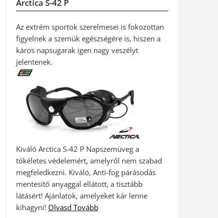
Arctica S-42 P
Az extrém sportok szerelmesei is fokozottan
figyelnek a szemük egészségére is, hiszen a
káros napsugarak igen nagy veszélyt
jelentenek.
Kiváló Arctica S-42 P Napszemüveg a
tökéletes védelemért, amelyről nem szabad
megfeledkezni. Kiváló, Anti-fog párásodás
mentesítő anyaggal ellátott, a tisztább
látásért! Ajánlatok, amelyeket kár lenne
kihagyni!
Olvasd Tovább