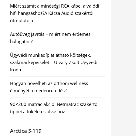
Miért számít a minőségi RCA kábel a valódi
hifi hangzáshoz?A Kácsa Audió szakértői
útmutatója
Autóüveg javítás – miért nem érdemes
halogatni ?
Ügyvédi munkadíj: átlátható költségek,
szakmai képviselet – Újváry Zsolt Ügyvédi
Iroda
Hogyan növelheti az otthoni wellness
élményét a medencefedés?
90×200 matrac akció: Netmatrac szakértői
tippei a tökéletes alváshoz
Arctica S-119