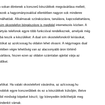
 sokan döntenek a korszerű készülékek megvásárlása mellett,
 ezek a hagyományosakkal ellentétben nagyon sok mindenre
nálhatóak. Alkalmasak szórakozásra, tanulásra, kapcsolattartásra,
sim okostelefon böngészésre is megfelel
internetezés közben. A
ártyás telefonok egyre több funkcióval rendelkeznek, amelyek még
á teszik a készüléket. A dual sim okostelefonokról leírásokat,
tókat az azolcsosag.hu oldalon lehet olvasni. A négymagos dual
etében végre lehetőség van az alacsonyabb áron történő
rlásra, hiszen ezen az oldalon számtalan ajánlat várja az
dőket.
rlókat. Ha valaki okostelefont vásárolna, az azlcsosag.hu
mobilok egyre korszerűbbek és ez a készülékek külsőjén, illetve
mobil minőségi képeket készít, így könnyedén örökíthetjük meg
ndenkit várnak.