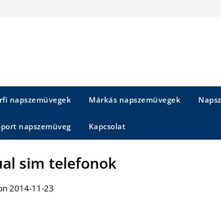
rfi napszemüvegek
Márkás napszemüvegek
Napsz
Sport napszemüveg
Kapcsolat
ual sim telefonok
on 2014-11-23