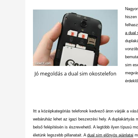
Nagyon
hiszen
felhasz
a dual 
duplak
vonzóbb
bemuta
sim es
Jó megoldás a dual sim okostelefon
megvásá
érdeklő
Itt a középkategóriás telefonok kedvező áron várják a vásá
webáruház lehet az igazi beszerzési hely. A duplakártyás 
belső felépítésén is észrevehető. A legtöbb ilyen típusú 
életünk legszebb pillanatait. A
dual sim előnyös ajánlatai
mi