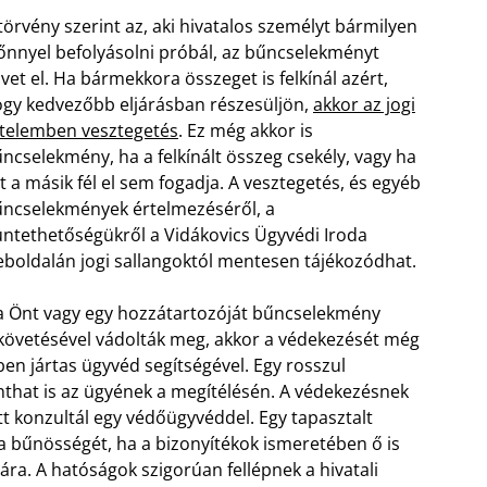
törvény szerint az, aki hivatalos személyt bármilyen
őnnyel befolyásolni próbál, az bűncselekményt
vet el. Ha bármekkora összeget is felkínál azért,
gy kedvezőbb eljárásban részesüljön,
akkor az jogi
telemben vesztegetés
. Ez még akkor is
ncselekmény, ha a felkínált összeg csekély, vagy ha
t a másik fél el sem fogadja. A vesztegetés, és egyéb
ncselekmények értelmezéséről, a
ntethetőségükről a Vidákovics Ügyvédi Iroda
boldalán jogi sallangoktól mentesen tájékozódhat.
 Önt vagy egy hozzátartozóját bűncselekmény
követésével vádolták meg, akkor a védekezését még
ben jártas ügyvéd segítségével. Egy rosszul
that is az ügyének a megítélésén. A védekezésnek
tt konzultál egy védőügyvéddel. Egy tapasztalt
 a bűnösségét, ha a bizonyítékok ismeretében ő is
ra. A hatóságok szigorúan fellépnek a hivatali