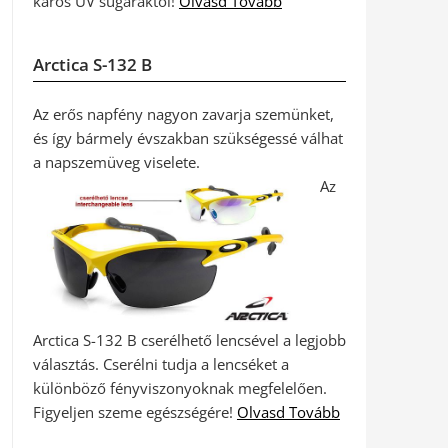
káros UV sugaraktól!
Olvasd Tovább
Arctica S-132 B
Az erős napfény nagyon zavarja szemünket,
és így bármely évszakban szükségessé válhat
a napszemüveg viselete.
Az
Arctica S-132 B cserélhető lencsével a legjobb
választás. Cserélni tudja a lencséket a
különböző fényviszonyoknak megfelelően.
Figyeljen szeme egészségére!
Olvasd Tovább