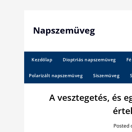
Skip
to
content
Napszemüveg
Kezdőlap
Dioptriás napszemüveg
Fé
Polarizált napszemüveg
Síszemüveg
A vesztegetés, és
érte
Posted 