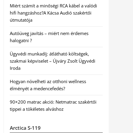
Miért számít a minőségi RCA kábel a valódi
hifi hangzáshoz?A Kácsa Audió szakértői
útmutatója
Autóüveg javítás – miért nem érdemes
halogatni ?
Ügyvédi munkadíj: átlátható költségek,
szakmai képviselet – Újváry Zsolt Ügyvédi
Iroda
Hogyan növelheti az otthoni wellness
élményét a medencefedés?
90×200 matrac akció: Netmatrac szakértői
tippei a tökéletes alváshoz
Arctica S-119