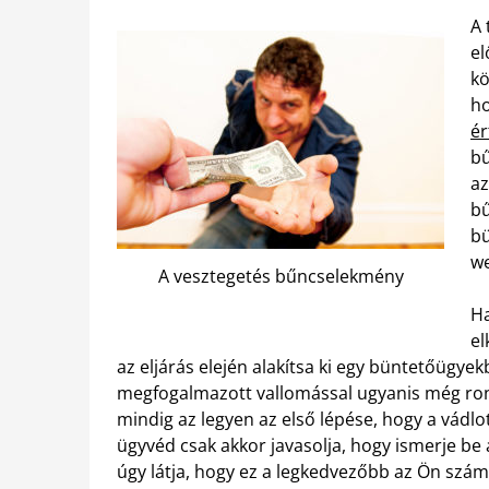
A 
el
kö
ho
ér
bű
az
bű
bü
we
A vesztegetés bűncselekmény
Ha
el
az eljárás elején alakítsa ki egy büntetőügyek
megfogalmazott vallomással ugyanis még ron
mindig az legyen az első lépése, hogy a vádlo
ügyvéd csak akkor javasolja, hogy ismerje be
úgy látja, hogy ez a legkedvezőbb az Ön számá