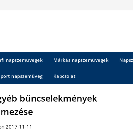
rfi napszemüvegek
Márkás napszemüvegek
Napsz
Sport napszemüveg
Kapcsolat
 egyéb bűncselekmények
lmezése
on 2017-11-11