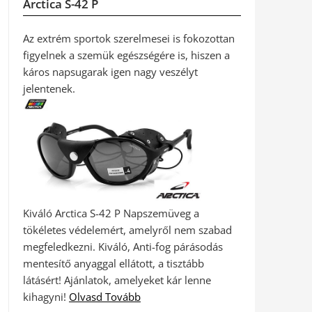
Arctica S-42 P
Az extrém sportok szerelmesei is fokozottan
figyelnek a szemük egészségére is, hiszen a
káros napsugarak igen nagy veszélyt
jelentenek.
Kiváló Arctica S-42 P Napszemüveg a
tökéletes védelemért, amelyről nem szabad
megfeledkezni. Kiváló, Anti-fog párásodás
mentesítő anyaggal ellátott, a tisztább
látásért! Ajánlatok, amelyeket kár lenne
kihagyni!
Olvasd Tovább