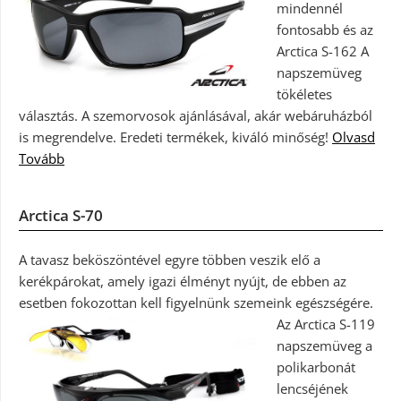
mindennél
fontosabb és az
Arctica S-162 A
napszemüveg
tökéletes
választás. A szemorvosok ajánlásával, akár webáruházból
is megrendelve. Eredeti termékek, kiváló minőség!
Olvasd
Tovább
Arctica S-70
A tavasz beköszöntével egyre többen veszik elő a
kerékpárokat, amely igazi élményt nyújt, de ebben az
esetben fokozottan kell figyelnünk szemeink egészségére.
Az Arctica S-119
napszemüveg a
polikarbonát
lencséjének