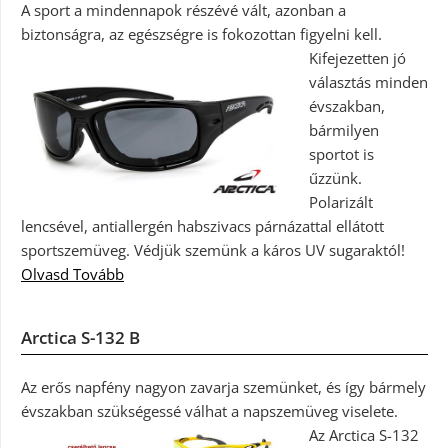
A sport a mindennapok részévé vált, azonban a
biztonságra, az egészségre is fokozottan figyelni kell.
Kifejezetten jó
választás minden
évszakban,
bármilyen
sportot is
űzzünk.
Polarizált
lencsével, antiallergén habszivacs párnázattal ellátott
sportszemüveg. Védjük szemünk a káros UV sugaraktól!
Olvasd Tovább
Arctica S-132 B
Az erős napfény nagyon zavarja szemünket, és így bármely
évszakban szükségessé válhat a napszemüveg viselete.
Az Arctica S-132