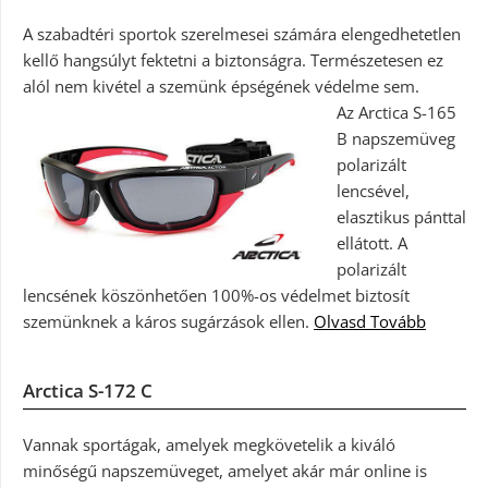
A szabadtéri sportok szerelmesei számára elengedhetetlen
kellő hangsúlyt fektetni a biztonságra. Természetesen ez
alól nem kivétel a szemünk épségének védelme sem.
Az Arctica S-165
B napszemüveg
polarizált
lencsével,
elasztikus pánttal
ellátott. A
polarizált
lencsének köszönhetően 100%-os védelmet biztosít
szemünknek a káros sugárzások ellen.
Olvasd Tovább
Arctica S-172 C
Vannak sportágak, amelyek megkövetelik a kiváló
minőségű napszemüveget, amelyet akár már online is