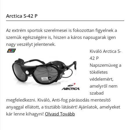
Arctica S-42 P
Az extrém sportok szerelmesei is fokozottan figyelnek a
szemük egészségére is, hiszen a káros napsugarak igen
nagy veszélyt jelentenek.
Kiváló Arctica S-
42 P
Napszemüveg a
tökéletes
védelemért,
amelyről nem
szabad
megfeledkezni. Kiváló, Anti-fog párásodás mentesítő
anyaggal ellátott, a tisztább látásért! Ajánlatok, amelyeket
kár lenne kihagyni!
Olvasd Tovább