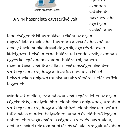
azonban
sokaknak
hasznos lehet
A VPN használata egyszerűvé vált
egy ilyen
szolgáltatás
lehetőségének kihasználása. Főként az olyan
nagyvállalatoknak lehet hasznára a
VPN és használata
,
amelyik sok munkatárssal dolgozik, egy részletesen
kidolgozott belső internethálózattal rendelkezik, azonban
egyes kollégák nem az adott hálózatról, hanem
távmunkával segítik a vállalat tevékenységét. Ilyenkor
szükség van arra, hogy a titkosított adatok a külső
helyszíneken dolgozó munkatársak számára is elérhetőek
legyenek.
Mindezek mellett, ez a hálózat segítségére lehet az olyan
cégeknek is, amelyek több telephelyen dolgoznak, azonban
szükség van arra, hogy a különböző telephelyeken befutó
információ minden helyszínen látható és elérhető legyen.
Ebben lehet segítségére a cégnek a VPN és használata,
amit az Invitel telekommunikációs vállalat szolgáltatásában