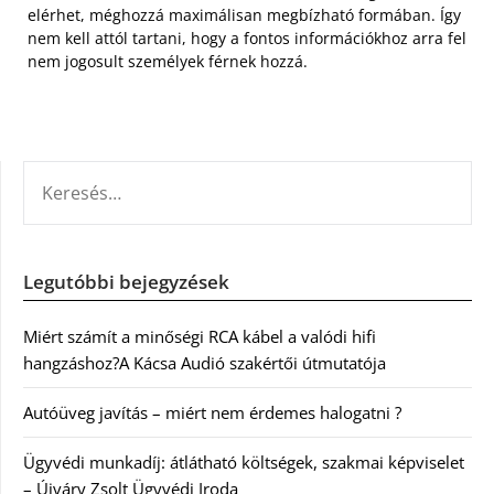
elérhet, méghozzá maximálisan megbízható formában. Így
nem kell attól tartani, hogy a fontos információkhoz arra fel
nem jogosult személyek férnek hozzá.
KERESÉS:
Legutóbbi bejegyzések
Miért számít a minőségi RCA kábel a valódi hifi
hangzáshoz?A Kácsa Audió szakértői útmutatója
Autóüveg javítás – miért nem érdemes halogatni ?
Ügyvédi munkadíj: átlátható költségek, szakmai képviselet
– Újváry Zsolt Ügyvédi Iroda