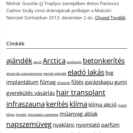
Molnár Gusztáv (j) Trepljov szerepében Anton Pavlovics
Csehov Sirály című drámájának próbáján a Miskolci
Nemzeti Színházban 2013. december 2-án.
Olvasd Tovább
Címkék
ajándék
Arctica
betonkerítés
akció
autógumi
eladó lakás
fog
dioptriás napszemüveg
egyedi ajándék
implantátum
fűmag
fűtés
garázskapu
gumi
fűszerek
hair transplant
gyerekülés vásárlás
infraszauna
kerítés
klíma
klíma akció
mobil
műanyag ablak
klíma
mosdó
mosogató csaptelep
napszemüveg
nyaklánc
nyomtató
parfüm