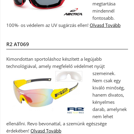
megtartása
mindennél
fontosabb.
100%- os védelem az UV sugárzás ellen!
Olvasd Tovább
R2 AT069
Kimondottan sportoláshoz készített a legújabb
technológiával, amely megfelelő védelmet nyújt
szemeinek.
Nem csak egy
kiváló minőség,
hanem divatos,
kényelmes
darab, amelynek
nem lehet
ellenállni. Revo bevonattal, a szemünk egészsége
érdekében!
Olvasd Tovább