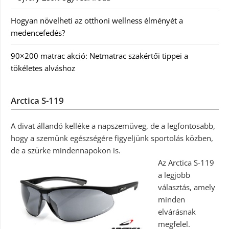
Hogyan növelheti az otthoni wellness élményét a
medencefedés?
90×200 matrac akció: Netmatrac szakértői tippei a
tökéletes alváshoz
Arctica S-119
A divat állandó kelléke a napszemüveg, de a legfontosabb,
hogy a szemünk egészségére figyeljünk sportolás közben,
de a szürke mindennapokon is.
Az Arctica S-119
a legjobb
választás, amely
minden
elvárásnak
megfelel.