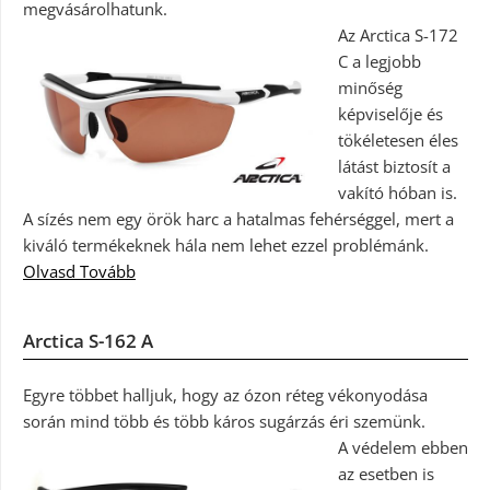
megvásárolhatunk.
Az Arctica S-172
C a legjobb
minőség
képviselője és
tökéletesen éles
látást biztosít a
vakító hóban is.
A sízés nem egy örök harc a hatalmas fehérséggel, mert a
kiváló termékeknek hála nem lehet ezzel problémánk.
Olvasd Tovább
Arctica S-162 A
Egyre többet halljuk, hogy az ózon réteg vékonyodása
során mind több és több káros sugárzás éri szemünk.
A védelem ebben
az esetben is