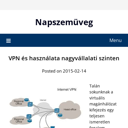
Skip
to
content
Napszemüveg
Menu
VPN és használata nagyvállalati szinten
Posted on 2015-02-14
Talán
sokunknak a
virtuális
magánhálózat
kifejezés egy
teljesen
ismeretlen
fogalom,