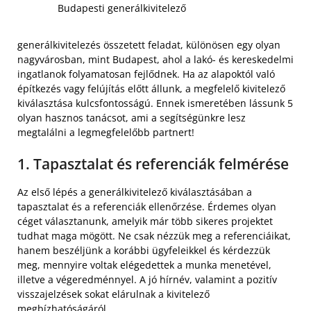
Budapesti generálkivitelező
generálkivitelezés összetett feladat, különösen egy olyan
nagyvárosban, mint Budapest, ahol a lakó- és kereskedelmi
ingatlanok folyamatosan fejlődnek. Ha az alapoktól való
építkezés vagy felújítás előtt állunk, a megfelelő kivitelező
kiválasztása kulcsfontosságú. Ennek ismeretében lássunk 5
olyan hasznos tanácsot, ami a segítségünkre lesz
megtalálni a legmegfelelőbb partnert!
1. Tapasztalat és referenciák felmérése
Az első lépés a generálkivitelező kiválasztásában a
tapasztalat és a referenciák ellenőrzése. Érdemes olyan
céget választanunk, amelyik már több sikeres projektet
tudhat maga mögött. Ne csak nézzük meg a referenciáikat,
hanem beszéljünk a korábbi ügyfeleikkel és kérdezzük
meg, mennyire voltak elégedettek a munka menetével,
illetve a végeredménnyel. A jó hírnév, valamint a pozitív
visszajelzések sokat elárulnak a kivitelező
megbízhatóságáról.