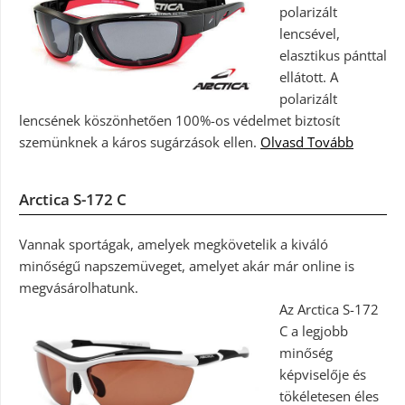
polarizált
lencsével,
elasztikus pánttal
ellátott. A
polarizált
lencsének köszönhetően 100%-os védelmet biztosít
szemünknek a káros sugárzások ellen.
Olvasd Tovább
Arctica S-172 C
Vannak sportágak, amelyek megkövetelik a kiváló
minőségű napszemüveget, amelyet akár már online is
megvásárolhatunk.
Az Arctica S-172
C a legjobb
minőség
képviselője és
tökéletesen éles