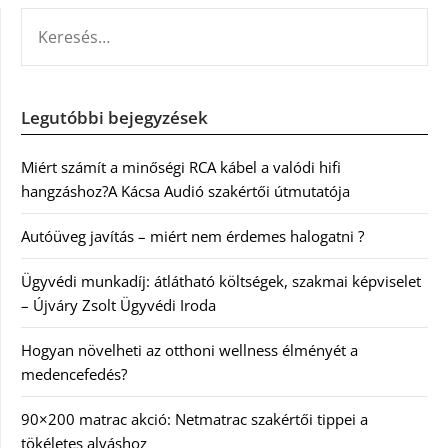
KERESÉS:
Legutóbbi bejegyzések
Miért számít a minőségi RCA kábel a valódi hifi
hangzáshoz?A Kácsa Audió szakértői útmutatója
Autóüveg javítás – miért nem érdemes halogatni ?
Ügyvédi munkadíj: átlátható költségek, szakmai képviselet
– Újváry Zsolt Ügyvédi Iroda
Hogyan növelheti az otthoni wellness élményét a
medencefedés?
90×200 matrac akció: Netmatrac szakértői tippei a
tökéletes alváshoz