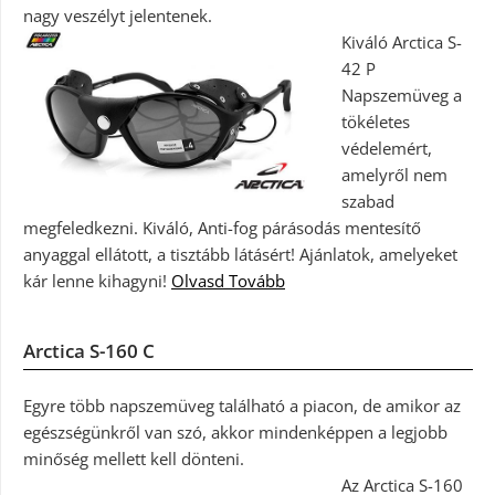
nagy veszélyt jelentenek.
Kiváló Arctica S-
42 P
Napszemüveg a
tökéletes
védelemért,
amelyről nem
szabad
megfeledkezni. Kiváló, Anti-fog párásodás mentesítő
anyaggal ellátott, a tisztább látásért! Ajánlatok, amelyeket
kár lenne kihagyni!
Olvasd Tovább
Arctica S-160 C
Egyre több napszemüveg található a piacon, de amikor az
egészségünkről van szó, akkor mindenképpen a legjobb
minőség mellett kell dönteni.
Az Arctica S-160