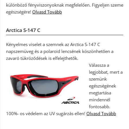
különböző fényviszonyoknak megfelelően. Figyeljen szeme
egészségére!
Olvasd Tovább
Arctica S-147 C
Kényelmes viselet a szemnek az Arctica S-147 C
napszemüveg és a polaroid lencsének köszönhetően a
zavaró tükröződések is elfelejthetők.
Válassza a
legjobbat, mert a
szemünk
egészségének
megtartása
mindennél
fontosabb.
100%- os védelem az UV sugárzás ellen!
Olvasd Tovább