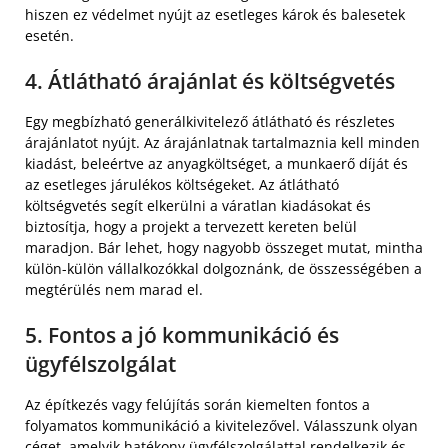
hiszen ez védelmet nyújt az esetleges károk és balesetek
esetén.
4. Átlátható árajánlat és költségvetés
Egy megbízható generálkivitelező átlátható és részletes
árajánlatot nyújt. Az árajánlatnak tartalmaznia kell minden
kiadást, beleértve az anyagköltséget, a munkaerő díját és
az esetleges járulékos költségeket. Az átlátható
költségvetés segít elkerülni a váratlan kiadásokat és
biztosítja, hogy a projekt a tervezett kereten belül
maradjon. Bár lehet, hogy nagyobb összeget mutat, mintha
külön-külön vállalkozókkal dolgoznánk, de összességében a
megtérülés nem marad el.
5. Fontos a jó kommunikáció és
ügyfélszolgálat
Az építkezés vagy felújítás során kiemelten fontos a
folyamatos kommunikáció a kivitelezővel. Válasszunk olyan
céget, amelyik hatékony ügyfélszolgálattal rendelkezik és