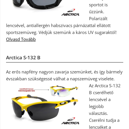
sportot is
űzzünk.
Polarizált
lencsével, antiallergén habszivacs párnázattal ellátott
sportszemüveg. Védjük szemünk a káros UV sugaraktól!
Olvasd Tovább
Arctica S-132 B
Az erős napfény nagyon zavarja szemünket, és így bármely
évszakban szükségessé válhat a napszemüveg viselete.
Az Arctica S-132
B cserélhető
lencsével a
legjobb
választás.
Cserélni tudja a
lencséket a