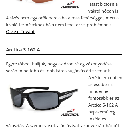
látást biztosít a
vakító hóban is.
A sízés nem egy örök harc a hatalmas fehérséggel, mert a
kiváló termékeknek hála nem lehet ezzel problémánk.
Olvasd Tovább
Arctica S-162 A
Egyre többet halljuk, hogy az ózon réteg vékonyodása
során mind több és több káros sugárzás éri szemünk.
A védelem ebben
az esetben is
mindennél
fontosabb és az
Arctica S-162 A
napszemüveg
tökéletes
választás. A szemorvosok ajánlásával, akár webáruházból