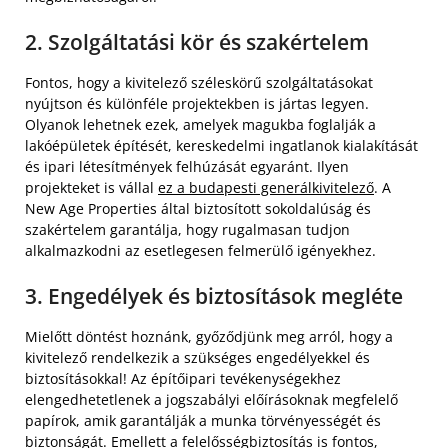
2. Szolgáltatási kör és szakértelem
Fontos, hogy a kivitelező széleskörű szolgáltatásokat
nyújtson és különféle projektekben is jártas legyen.
Olyanok lehetnek ezek, amelyek magukba foglalják a
lakóépületek építését, kereskedelmi ingatlanok kialakítását
és ipari létesítmények felhúzását egyaránt. Ilyen
projekteket is vállal
ez a budapesti generálkivitelező
. A
New Age Properties által biztosított sokoldalúság és
szakértelem garantálja, hogy rugalmasan tudjon
alkalmazkodni az esetlegesen felmerülő igényekhez.
3. Engedélyek és biztosítások megléte
Mielőtt döntést hoznánk, győződjünk meg arról, hogy a
kivitelező rendelkezik a szükséges engedélyekkel és
biztosításokkal! Az építőipari tevékenységekhez
elengedhetetlenek a jogszabályi előírásoknak megfelelő
papírok, amik garantálják a munka törvényességét és
biztonságát. Emellett a felelősségbiztosítás is fontos,