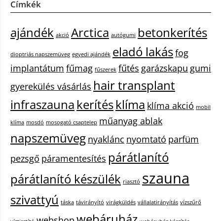
Címkék
ajándék
Arctica
betonkerítés
akció
autógumi
eladó lakás
fog
dioptriás napszemüveg
egyedi ajándék
implantátum
fűmag
fűtés
garázskapu
gumi
fűszerek
hair transplant
gyerekülés vásárlás
infraszauna
kerítés
klíma
klíma akció
mobil
műanyag ablak
klíma
mosdó
mosogató csaptelep
napszemüveg
nyaklánc
nyomtató
parfüm
párátlanító
pezsgő
páramentesítés
szauna
párátlanító készülék
riasztó
szivattyú
táska
távirányító
virágküldés
vállalatirányítás
vízszűrő
webáruház
webshop