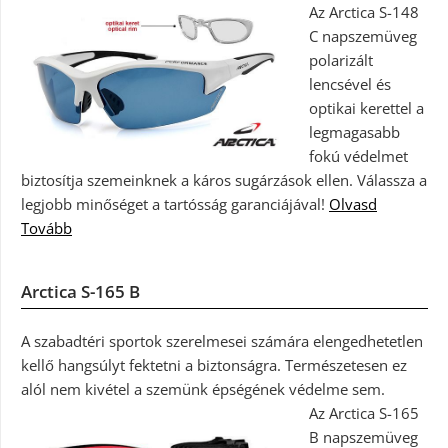
Az Arctica S-148
C napszemüveg
polarizált
lencsével és
optikai kerettel a
legmagasabb
fokú védelmet
biztosítja szemeinknek a káros sugárzások ellen. Válassza a
legjobb minőséget a tartósság garanciájával!
Olvasd
Tovább
Arctica S-165 B
A szabadtéri sportok szerelmesei számára elengedhetetlen
kellő hangsúlyt fektetni a biztonságra. Természetesen ez
alól nem kivétel a szemünk épségének védelme sem.
Az Arctica S-165
B napszemüveg