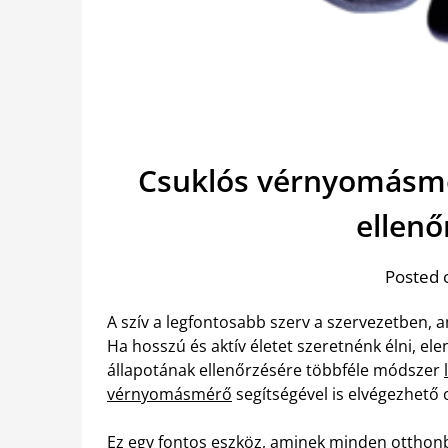
Csuklós vérnyomásmé
ellen
Posted 
A szív a legfontosabb szerv a szervezetben, 
Ha hosszú és aktív életet szeretnénk élni, ele
állapotának ellenőrzésére többféle módszer
vérnyomásmérő
segítségével is elvégezhető 
Ez egy fontos eszköz, aminek minden otthonb