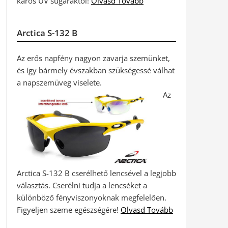
káros UV sugaraktól!
Olvasd Tovább
Arctica S-132 B
Az erős napfény nagyon zavarja szemünket,
és így bármely évszakban szükségessé válhat
a napszemüveg viselete.
Az
Arctica S-132 B cserélhető lencsével a legjobb
választás. Cserélni tudja a lencséket a
különböző fényviszonyoknak megfelelően.
Figyeljen szeme egészségére!
Olvasd Tovább