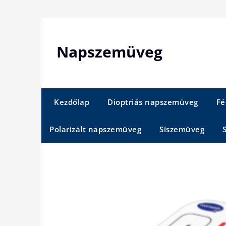
Skip
to
content
Napszemüveg
Kezdőlap
Dioptriás napszemüveg
Fé
Polarizált napszemüveg
Síszemüveg