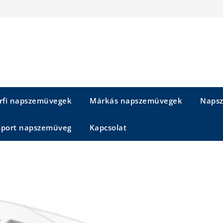
rfi napszemüvegek
Márkás napszemüvegek
Napsz
Sport napszemüveg
Kapcsolat