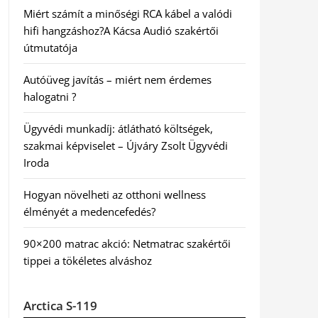
Miért számít a minőségi RCA kábel a valódi
hifi hangzáshoz?A Kácsa Audió szakértői
útmutatója
Autóüveg javítás – miért nem érdemes
halogatni ?
Ügyvédi munkadíj: átlátható költségek,
szakmai képviselet – Újváry Zsolt Ügyvédi
Iroda
Hogyan növelheti az otthoni wellness
élményét a medencefedés?
90×200 matrac akció: Netmatrac szakértői
tippei a tökéletes alváshoz
Arctica S-119