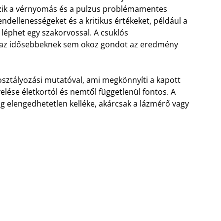
zik a vérnyomás és a pulzus problémamentes
rendellenességeket és a kritikus értékeket, például a
 léphet egy szakorvossal. A csuklós
gy az idősebbeknek sem okoz gondot az eredmény
 osztályozási mutatóval, ami megkönnyíti a kapott
ése életkortól és nemtől függetlenül fontos. A
 elengedhetetlen kelléke, akárcsak a lázmérő vagy