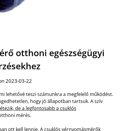
rő otthoni egészségügyi
őrzésekhez
on 2023-03-22
ami lehetővé teszi számunkra a megfelelő működést.
ngedhetetlen, hogy jó állapotban tartsuk. A szív
létezik, de a legfontosabb a csuklós
otthoni mérés.
an ott kell lennie. A csuklós vérnyomásmérők