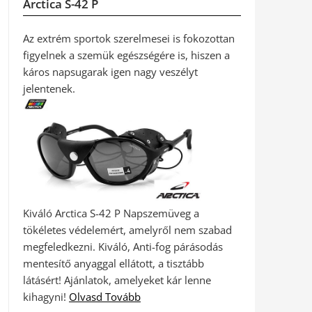
Arctica S-42 P
Az extrém sportok szerelmesei is fokozottan
figyelnek a szemük egészségére is, hiszen a
káros napsugarak igen nagy veszélyt
jelentenek.
Kiváló Arctica S-42 P Napszemüveg a
tökéletes védelemért, amelyről nem szabad
megfeledkezni. Kiváló, Anti-fog párásodás
mentesítő anyaggal ellátott, a tisztább
látásért! Ajánlatok, amelyeket kár lenne
kihagyni!
Olvasd Tovább