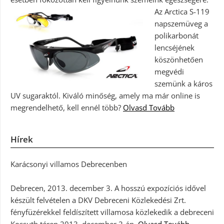
Az Arctica S-119
napszemüveg a
polikarbonát
lencséjének
köszönhetően
megvédi
szemünk a káros
UV sugaraktól. Kiváló minőség, amely ma már online is
megrendelhető, kell ennél több?
Olvasd Tovább
Hírek
Karácsonyi villamos Debrecenben
Debrecen, 2013. december 3. A hosszú expozíciós idővel
készült felvételen a DKV Debreceni Közlekedési Zrt.
fényfüzérekkel feldíszített villamosa közlekedik a debreceni
Kossuth téren 2013. december 2-án.
Olvasd Tovább