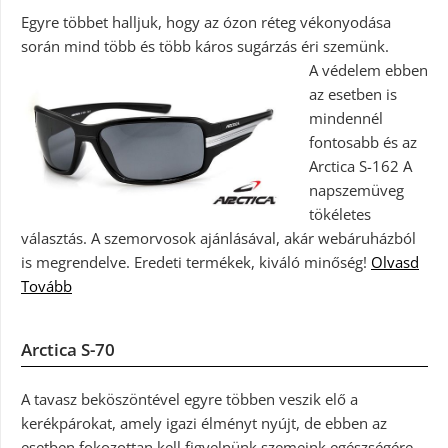
Egyre többet halljuk, hogy az ózon réteg vékonyodása
során mind több és több káros sugárzás éri szemünk.
A védelem ebben
az esetben is
mindennél
fontosabb és az
Arctica S-162 A
napszemüveg
tökéletes
választás. A szemorvosok ajánlásával, akár webáruházból
is megrendelve. Eredeti termékek, kiváló minőség!
Olvasd
Tovább
Arctica S-70
A tavasz beköszöntével egyre többen veszik elő a
kerékpárokat, amely igazi élményt nyújt, de ebben az
esetben fokozottan kell figyelnünk szemeink egészségére.