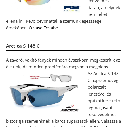
kényelmes
darab, amelynek
nem lehet
ellenállni. Revo bevonattal, a szemünk egészsége
érdekében!
Olvasd Tovább
Arctica S-148 C
A zavaró, vakító fények minden évszakban megkeserítik az
életünk, de minden problémára megvan a megoldás.
Az Arctica S-148
C napszemüveg
polarizált
lencsével és
optikai kerettel a
legmagasabb
fokú védelmet
biztosítja szemeinknek a káros sugárzások ellen. Válassza a