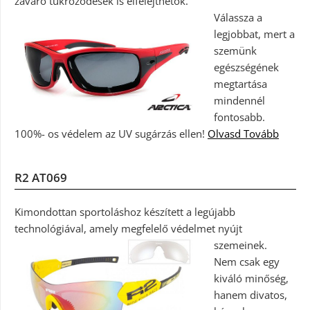
zavaró tükröződések is elfelejthetők.
Válassza a
legjobbat, mert a
szemünk
egészségének
megtartása
mindennél
fontosabb.
100%- os védelem az UV sugárzás ellen!
Olvasd Tovább
R2 AT069
Kimondottan sportoláshoz készített a legújabb
technológiával, amely megfelelő védelmet nyújt
szemeinek.
Nem csak egy
kiváló minőség,
hanem divatos,