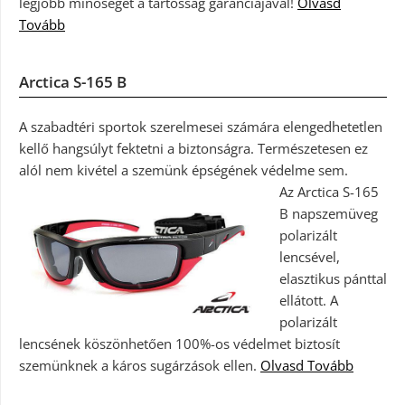
legjobb minőséget a tartósság garanciájával!
Olvasd
Tovább
Arctica S-165 B
A szabadtéri sportok szerelmesei számára elengedhetetlen
kellő hangsúlyt fektetni a biztonságra. Természetesen ez
alól nem kivétel a szemünk épségének védelme sem.
Az Arctica S-165
B napszemüveg
polarizált
lencsével,
elasztikus pánttal
ellátott. A
polarizált
lencsének köszönhetően 100%-os védelmet biztosít
szemünknek a káros sugárzások ellen.
Olvasd Tovább