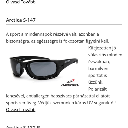
Olvasd Tovább
Arctica S-147
A sport a mindennapok részévé vált, azonban a
biztonságra, az egészségre is fokozottan figyelni kell.
Kifejezetten jó
választás minden
évszakban,
bármilyen
sportot is
űzzünk.
Polarizált
lencsével, antiallergén habszivacs párnázattal ellátott
sportszemüveg. Védjük szemünk a káros UV sugaraktól!
Olvasd Tovább
Arctica S-132 B