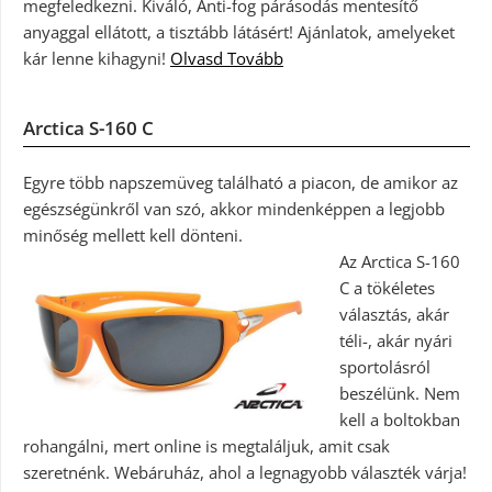
megfeledkezni. Kiváló, Anti-fog párásodás mentesítő
anyaggal ellátott, a tisztább látásért! Ajánlatok, amelyeket
kár lenne kihagyni!
Olvasd Tovább
Arctica S-160 C
Egyre több napszemüveg található a piacon, de amikor az
egészségünkről van szó, akkor mindenképpen a legjobb
minőség mellett kell dönteni.
Az Arctica S-160
C a tökéletes
választás, akár
téli-, akár nyári
sportolásról
beszélünk. Nem
kell a boltokban
rohangálni, mert online is megtaláljuk, amit csak
szeretnénk. Webáruház, ahol a legnagyobb választék várja!