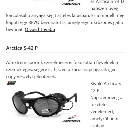
az Arctica S-74 D
napszemüveg
karcolásálló anyaga segít az éles látásban. Ez a modell még
kapott egy REVO bevonatot is, amely egy tükröződés gátló
bevonat.
Olvasd Tovább
Arctica S-42 P
Az extrém sportok szerelmesei is fokozottan figyelnek a
szemük egészségére is, hiszen a káros napsugarak igen
nagy veszélyt jelentenek.
Kiváló Arctica S-
42 P
Napszemüveg a
tökéletes
védelemért,
amelyről nem
szabad