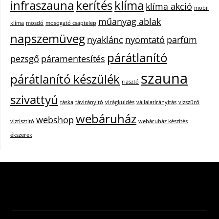
infraszauna
kerítés
klíma
klíma akció
mobil
műanyag ablak
klíma
mosdó
mosogató csaptelep
napszemüveg
nyaklánc
nyomtató
parfüm
párátlanító
pezsgő
páramentesítés
szauna
párátlanító készülék
riasztó
szivattyú
táska
távirányító
virágküldés
vállalatirányítás
vízszűrő
webáruház
webshop
víztisztító
webáruház készítés
ékszerek