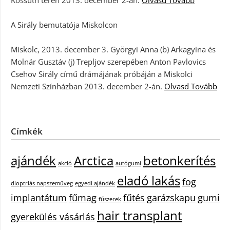
A Sirály bemutatója Miskolcon
Miskolc, 2013. december 3. Györgyi Anna (b) Arkagyina és
Molnár Gusztáv (j) Trepljov szerepében Anton Pavlovics
Csehov Sirály című drámájának próbáján a Miskolci
Nemzeti Színházban 2013. december 2-án.
Olvasd Tovább
Címkék
ajándék
Arctica
betonkerítés
akció
autógumi
eladó lakás
fog
dioptriás napszemüveg
egyedi ajándék
implantátum
fűmag
fűtés
garázskapu
gumi
fűszerek
hair transplant
gyerekülés vásárlás