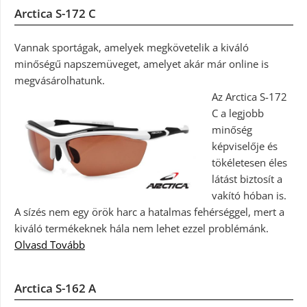
Arctica S-172 C
Vannak sportágak, amelyek megkövetelik a kiváló
minőségű napszemüveget, amelyet akár már online is
megvásárolhatunk.
Az Arctica S-172
C a legjobb
minőség
képviselője és
tökéletesen éles
látást biztosít a
vakító hóban is.
A sízés nem egy örök harc a hatalmas fehérséggel, mert a
kiváló termékeknek hála nem lehet ezzel problémánk.
Olvasd Tovább
Arctica S-162 A