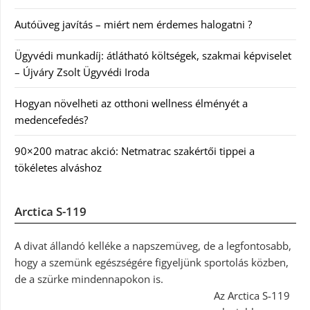
Autóüveg javítás – miért nem érdemes halogatni ?
Ügyvédi munkadíj: átlátható költségek, szakmai képviselet
– Újváry Zsolt Ügyvédi Iroda
Hogyan növelheti az otthoni wellness élményét a
medencefedés?
90×200 matrac akció: Netmatrac szakértői tippei a
tökéletes alváshoz
Arctica S-119
A divat állandó kelléke a napszemüveg, de a legfontosabb,
hogy a szemünk egészségére figyeljünk sportolás közben,
de a szürke mindennapokon is.
Az Arctica S-119