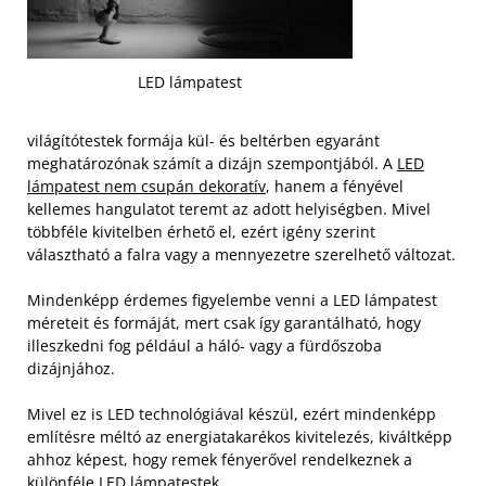
LED lámpatest
világítótestek formája kül- és beltérben egyaránt
meghatározónak számít a dizájn szempontjából. A
LED
lámpatest nem csupán dekoratív
, hanem a fényével
kellemes hangulatot teremt az adott helyiségben. Mivel
többféle kivitelben érhető el, ezért igény szerint
választható a falra vagy a mennyezetre szerelhető változat.
Mindenképp érdemes figyelembe venni a LED lámpatest
méreteit és formáját, mert csak így garantálható, hogy
illeszkedni fog például a háló- vagy a fürdőszoba
dizájnjához.
Mivel ez is LED technológiával készül, ezért mindenképp
említésre méltó az energiatakarékos kivitelezés, kiváltképp
ahhoz képest, hogy remek fényerővel rendelkeznek a
különféle LED lámpatestek.