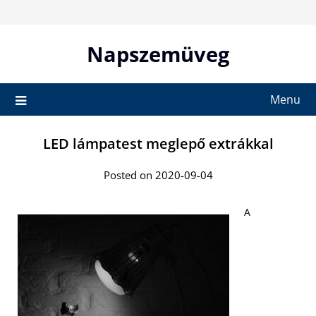
Skip
to
content
Napszemüveg
Menu
LED lámpatest meglepő extrákkal
Posted on 2020-09-04
A