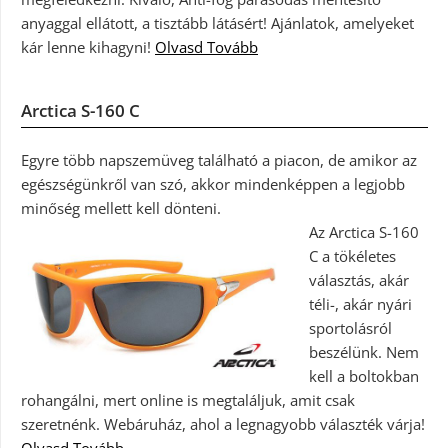
anyaggal ellátott, a tisztább látásért! Ajánlatok, amelyeket
kár lenne kihagyni!
Olvasd Tovább
Arctica S-160 C
Egyre több napszemüveg található a piacon, de amikor az
egészségünkről van szó, akkor mindenképpen a legjobb
minőség mellett kell dönteni.
Az Arctica S-160
C a tökéletes
választás, akár
téli-, akár nyári
sportolásról
beszélünk. Nem
kell a boltokban
rohangálni, mert online is megtaláljuk, amit csak
szeretnénk. Webáruház, ahol a legnagyobb választék várja!