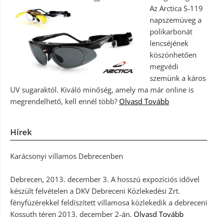
Az Arctica S-119
napszemüveg a
polikarbonát
lencséjének
köszönhetően
megvédi
szemünk a káros
UV sugaraktól. Kiváló minőség, amely ma már online is
megrendelhető, kell ennél több?
Olvasd Tovább
Hírek
Karácsonyi villamos Debrecenben
Debrecen, 2013. december 3. A hosszú expozíciós idővel
készült felvételen a DKV Debreceni Közlekedési Zrt.
fényfüzérekkel feldíszített villamosa közlekedik a debreceni
Kossuth téren 2013. december 2-án.
Olvasd Tovább