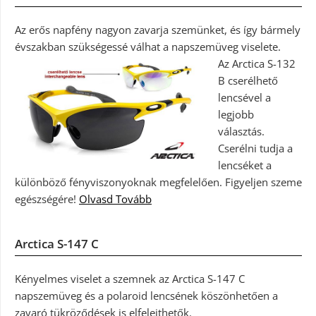
Az erős napfény nagyon zavarja szemünket, és így bármely
évszakban szükségessé válhat a napszemüveg viselete.
Az Arctica S-132
B cserélhető
lencsével a
legjobb
választás.
Cserélni tudja a
lencséket a
különböző fényviszonyoknak megfelelően. Figyeljen szeme
egészségére!
Olvasd Tovább
Arctica S-147 C
Kényelmes viselet a szemnek az Arctica S-147 C
napszemüveg és a polaroid lencsének köszönhetően a
zavaró tükröződések is elfelejthetők.