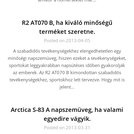
R2 AT070 B, ha kiváló minőségű
terméket szeretne.
Posted on 2013-04-05
A szabadidős tevékenységekhez elengedhetetlen egy
minőségi napszemüveg, hiszen ezeket a tevékenységeket,
sportokat leggyakrabban napsütéses időben gyakorolják
az emberek. Az R2 AT070 B kimondottan szabadidős
tevékenységekhez, sportokhoz lett tervezve. Hogy mit is
jelent…
Arctica S-83 A napszemüveg, ha valami
egyedire vágyik.
Posted on 2013-03-31