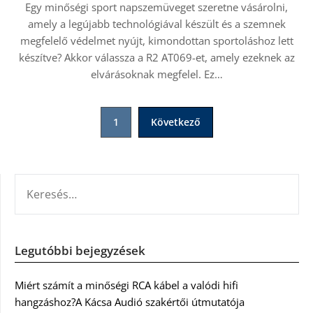
Egy minőségi sport napszemüveget szeretne vásárolni,
amely a legújabb technológiával készült és a szemnek
megfelelő védelmet nyújt, kimondottan sportoláshoz lett
készítve? Akkor válassza a R2 AT069-et, amely ezeknek az
elvárásoknak megfelel. Ez…
Bejegyzések
1
Következő
lapozása
KERESÉS:
Legutóbbi bejegyzések
Miért számít a minőségi RCA kábel a valódi hifi
hangzáshoz?A Kácsa Audió szakértői útmutatója