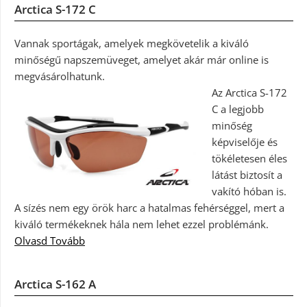
Arctica S-172 C
Vannak sportágak, amelyek megkövetelik a kiváló
minőségű napszemüveget, amelyet akár már online is
megvásárolhatunk.
Az Arctica S-172
C a legjobb
minőség
képviselője és
tökéletesen éles
látást biztosít a
vakító hóban is.
A sízés nem egy örök harc a hatalmas fehérséggel, mert a
kiváló termékeknek hála nem lehet ezzel problémánk.
Olvasd Tovább
Arctica S-162 A