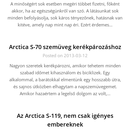
A minőségért sok esetben megéri többet fizetni, főként
akkor, ha az egészségünkről van szó. A látásunkat sok
minden befolyásolja, sok káros tényezőnek, hatásnak van
kitéve, amely nap mint nap éri. Ezért érdemes…
Arctica S-70 szemüveg kerékpározáshoz
Posted on 2013-03-12
Nagyon szeretek kerékpározni, amikor tehetem minden
szabad időmet kihasználom és biciklizek. Egy
alkalommal, a barátokkal elmentünk egy hosszabb útra,
és sajnos útközben elhagytam a napszemüvegemet.
Amikor hazaértem a legelső dolgom az volt,…
Az Arctica S-119, nem csak igényes
embereknek