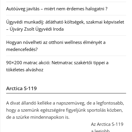
Autóüveg javítás – miért nem érdemes halogatni ?
Ügyvédi munkadíj: átlátható költségek, szakmai képviselet
– Újváry Zsolt Ügyvédi Iroda
Hogyan növelheti az otthoni wellness élményét a
medencefedés?
90×200 matrac akció: Netmatrac szakértői tippei a
tökéletes alváshoz
Arctica S-119
A divat állandó kelléke a napszemüveg, de a legfontosabb,
hogy a szemünk egészségére figyeljünk sportolás közben,
de a szürke mindennapokon is.
Az Arctica S-119
a legjobb