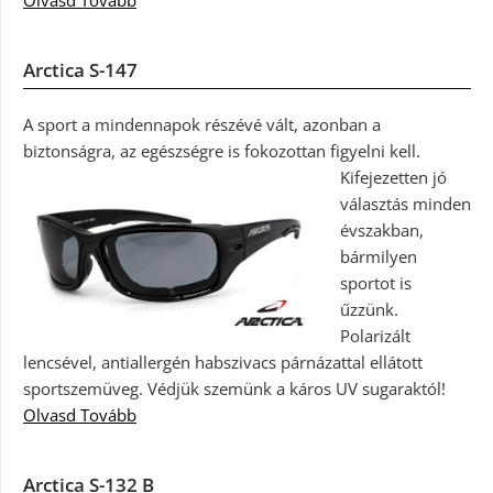
Olvasd Tovább
Arctica S-147
A sport a mindennapok részévé vált, azonban a
biztonságra, az egészségre is fokozottan figyelni kell.
Kifejezetten jó
választás minden
évszakban,
bármilyen
sportot is
űzzünk.
Polarizált
lencsével, antiallergén habszivacs párnázattal ellátott
sportszemüveg. Védjük szemünk a káros UV sugaraktól!
Olvasd Tovább
Arctica S-132 B