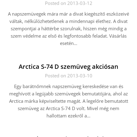
Posted on 2013-03-12
A napszemüvegek mára már a divat kiegészítő eszközeivé
váltak, nélkülözhetetlenek a mindennapi élethez. A divat
szempontjai a háttérbe szorulnak, hiszen még mindig a
szem védelme az első és legfontosabb feladat. Vásárlás
esetén…
Arctica S-74 D szemüveg akciósan
Posted on 2013-03-10
Egy barátnőmnek napszemüveg kereskedése van és
meghívott a legújabb szemüvegek bemutatójára, ahol az
Arctica márka képviseltette magát. A legelőre bemutatott
szemüveg az Arctica S-74 D volt. Mivel még nem
hallottam ezekről a…