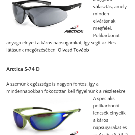
választás, amely
minden
elvárásnak
megfelel.
Polikarbonát
anyaga elnyeli a káros napsugarakat, így segít az éles
látásunk megőrzésében.
Olvasd Tovább
Arctica S-74 D
A szemünk egészsége is nagyon fontos, így a
mindennapokban fokozottan kell figyelnünk a részletekre.
A speciális
polikarbonát
lencsék elnyelik
a káros
napsugarakat és
az Arctica S-74 D