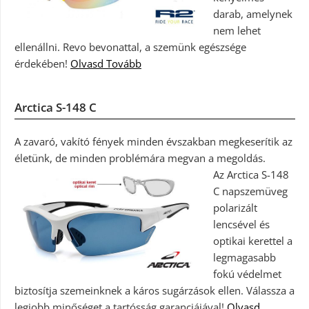
darab, amelynek
nem lehet
ellenállni. Revo bevonattal, a szemünk egészsége
érdekében!
Olvasd Tovább
Arctica S-148 C
A zavaró, vakító fények minden évszakban megkeserítik az
életünk, de minden problémára megvan a megoldás.
Az Arctica S-148
C napszemüveg
polarizált
lencsével és
optikai kerettel a
legmagasabb
fokú védelmet
biztosítja szemeinknek a káros sugárzások ellen. Válassza a
legjobb minőséget a tartósság garanciájával!
Olvasd