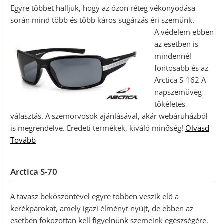
Egyre többet halljuk, hogy az ózon réteg vékonyodása
során mind több és több káros sugárzás éri szemünk.
A védelem ebben
az esetben is
mindennél
fontosabb és az
Arctica S-162 A
napszemüveg
tökéletes
választás. A szemorvosok ajánlásával, akár webáruházból
is megrendelve. Eredeti termékek, kiváló minőség!
Olvasd
Tovább
Arctica S-70
A tavasz beköszöntével egyre többen veszik elő a
kerékpárokat, amely igazi élményt nyújt, de ebben az
esetben fokozottan kell figyelnünk szemeink egészségére.