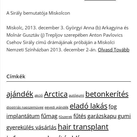
A Sirály bemutatója Miskolcon
Miskolc, 2013. december 3. Györgyi Anna (b) Arkagyina és
Molnár Gusztáv (j) Trepljov szerepében Anton Pavlovics
Csehov Sirály című drámájának próbáján a Miskolci
Nemzeti Színházban 2013. december 2-án.
Olvasd Tovább
Címkék
ajándék
Arctica
betonkerítés
akció
autógumi
eladó lakás
fog
dioptriás napszemüveg
egyedi ajándék
implantátum
fűmag
fűtés
garázskapu
gumi
fűszerek
hair transplant
gyerekülés vásárlás