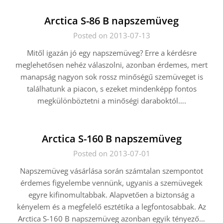
Arctica S-86 B napszemüveg
Posted on 2013-07-13
Mitől igazán jó egy napszemüveg? Erre a kérdésre
meglehetősen nehéz válaszolni, azonban érdemes, mert
manapság nagyon sok rossz minőségű szemüveget is
találhatunk a piacon, s ezeket mindenképp fontos
megkülönböztetni a minőségi daraboktól….
Arctica S-160 B napszemüveg
Posted on 2013-07-01
Napszemüveg vásárlása során számtalan szempontot
érdemes figyelembe vennünk, ugyanis a szemüvegek
egyre kifinomultabbak. Alapvetően a biztonság a
kényelem és a megfelelő esztétika a legfontosabbak. Az
Arctica S-160 B napszemüveg azonban egyik tényező…