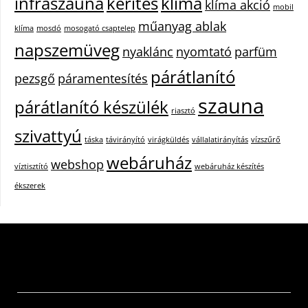
infraszauna
kerítés
klíma
klíma akció
mobil
műanyag ablak
klíma
mosdó
mosogató csaptelep
napszemüveg
nyaklánc
nyomtató
parfüm
párátlanító
pezsgő
páramentesítés
szauna
párátlanító készülék
riasztó
szivattyú
táska
távirányító
virágküldés
vállalatirányítás
vízszűrő
webáruház
webshop
víztisztító
webáruház készítés
ékszerek