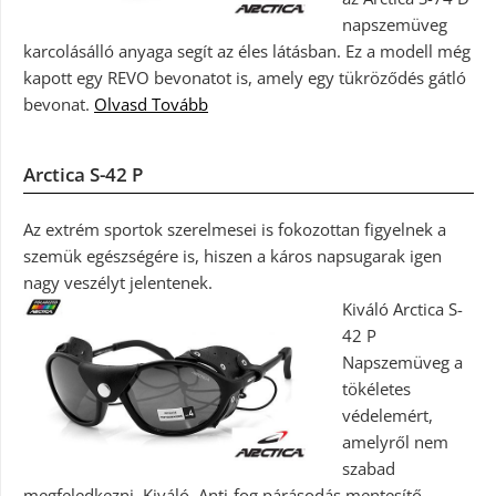
napszemüveg
karcolásálló anyaga segít az éles látásban. Ez a modell még
kapott egy REVO bevonatot is, amely egy tükröződés gátló
bevonat.
Olvasd Tovább
Arctica S-42 P
Az extrém sportok szerelmesei is fokozottan figyelnek a
szemük egészségére is, hiszen a káros napsugarak igen
nagy veszélyt jelentenek.
Kiváló Arctica S-
42 P
Napszemüveg a
tökéletes
védelemért,
amelyről nem
szabad
megfeledkezni. Kiváló, Anti-fog párásodás mentesítő