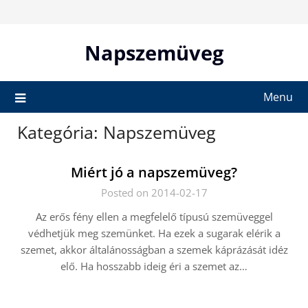
Skip
to
content
Napszemüveg
Menu
Kategória:
Napszemüveg
Miért jó a napszemüveg?
Posted on 2014-02-17
Az erős fény ellen a megfelelő típusú szemüveggel
védhetjük meg szemünket. Ha ezek a sugarak elérik a
szemet, akkor általánosságban a szemek káprázását idéz
elő. Ha hosszabb ideig éri a szemet az…