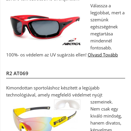
Válassza a
legjobbat, mert a
szemünk
egészségének
megtartása
mindennél
fontosabb.
100%- os védelem az UV sugárzás ellen!
Olvasd Tovább
R2 AT069
Kimondottan sportoláshoz készített a legújabb
technológiával, amely megfelelő védelmet nyújt
szemeinek.
Nem csak egy
kiváló minőség,
hanem divatos,
kényelmes